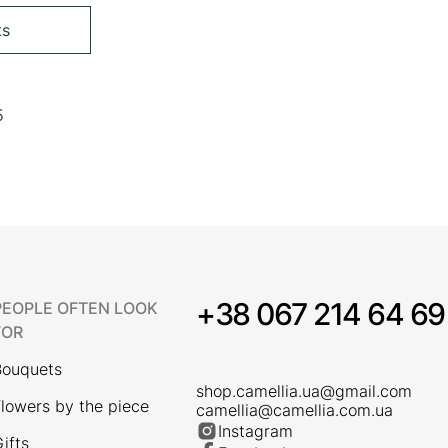
ts
5
ing page
Page
+38 067 214 64 69
PEOPLE OFTEN LOOK
FOR
Bouquets
shop.camellia.ua@gmail.com
lowers by the piece
camellia@camellia.com.ua
Instagram
ifts