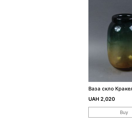
Ваза скло Крак
зелено-жовтий
UAH 2,020
Buy