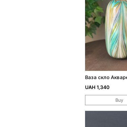
Ваза скло Аквар
25*12*5,5см 043
UAH 1,340
Buy