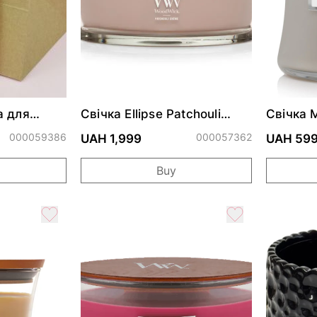
а для
Свічка Ellipse Patchouli
Свічка M
ком крафт
Crème 453г
000059386
000057362
UAH 1,999
UAH 59
Buy