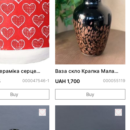
ераміка серце
Ваза скло Крапка Мала
23*15см 1803-2
000047546-1
000055119
5
UAH 1,700
Buy
Buy