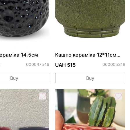
ераміка 14,5см
Кашпо кераміка 12*11см
оливка
000047546
000005316
5
UAH 515
Buy
Buy