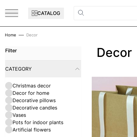
Skip to Content
CATALOG
Home
Decor
Decor
Filter
Skip to product list
CATEGORY
FILTER
Christmas decor
Decor for home
Decorative pillows
Decorative candles
Vases
Pots for indoor plants
Artificial flowers