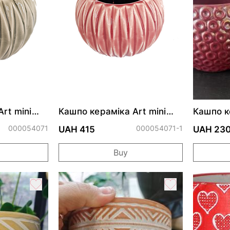
rt mini
Кашпо кераміка Art mini
Кашпо к
n
Stone Ware Rose
мікс d10
000054071
000054071-1
UAH 415
UAH 23
Buy