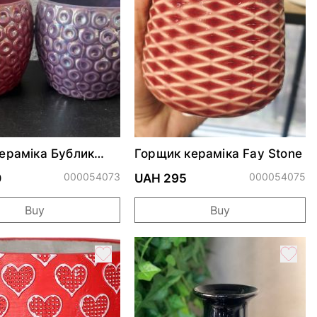
ераміка Бублик
Горщик кераміка Fay Stone
 h11 36010
000054073
000054075
0
UAH 295
Buy
Buy