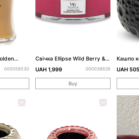
olden
Свічка Ellipse Wild Berry &
Кашпо к
Beets 453г
000058530
000038626
UAH 1,999
UAH 50
Buy