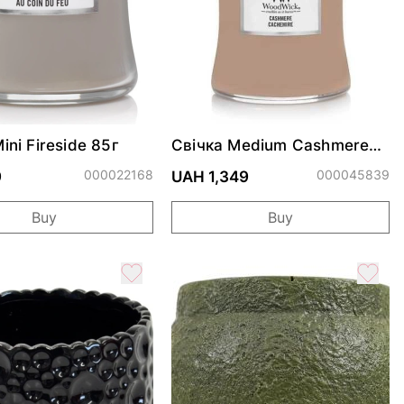
ini Fireside 85г
Свічка Medium Cashmere
275г
000022168
000045839
9
UAH 1,349
Buy
Buy