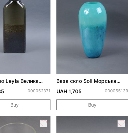
ло Leyla Велика
Ваза скло Soli Морська
ва h35*15см
хвиля
000052371
000055139
35
UAH 1,705
Buy
Buy