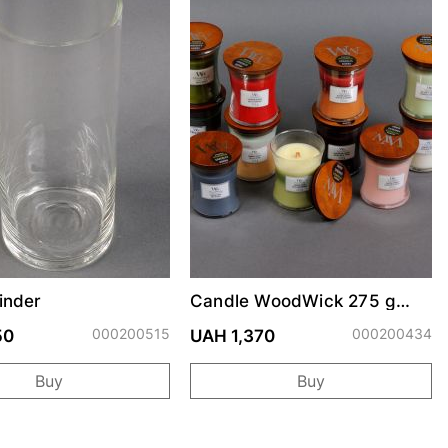
inder
Candle WoodWick 275 g
assorted
000200515
000200434
50
UAH 1,370
Buy
Buy