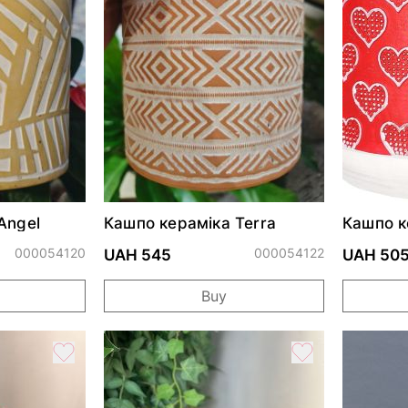
Angel
Кашпо кераміка Terra
Кашпо к
14,5см
000054120
000054122
UAH 545
UAH 50
Buy