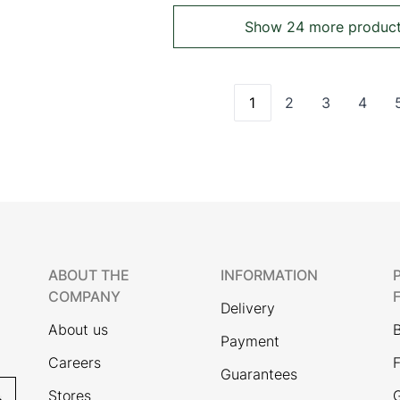
Show 24 more produc
1
2
3
4
You're currently read
Page
Page
Page
ABOUT THE
INFORMATION
COMPANY
Delivery
About us
Payment
Careers
F
Guarantees
Stores
G