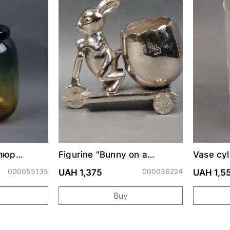
елюр
Figurine "Bunny on a
Vase cyl
scooter"
000055135
000036224
UAH 1,375
UAH 1,5
Buy