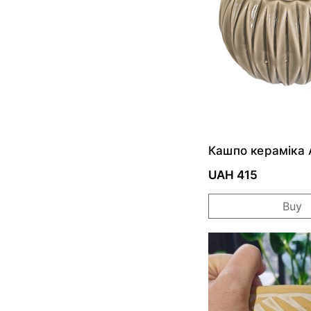
Кашпо кераміка A
Stone Ware Gree
UAH 415
Buy