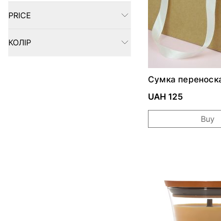
PRICE
FILTER
КОЛІР
FILTER
Сумка переноск
квітів з віконеч
UAH 125
Buy