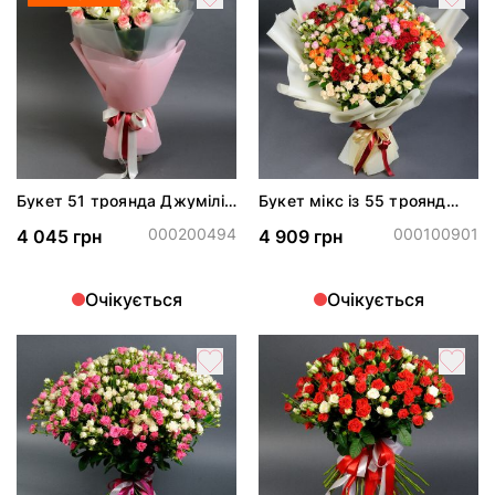
Букет 51 троянда Джумілія
Букет мікс із 55 троянд
і Аваланч
спрей
000200494
000100901
4 045 грн
4 909 грн
Очікується
Очікується