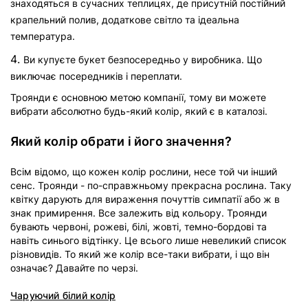
знаходяться в сучасних теплицях, де присутній постійний
крапельний полив, додаткове світло та ідеальна
температура.
Ви купуєте букет безпосередньо у виробника. Що
виключає посередників і переплати.
Троянди є основною метою компанії, тому ви можете
вибрати абсолютно будь-який колір, який є в каталозі.
Який колір обрати і його значення?
Всім відомо, що кожен колір рослини, несе той чи інший
сенс. Троянди - по-справжньому прекрасна рослина. Таку
квітку дарують для вираження почуттів симпатії або ж в
знак примирення. Все залежить від кольору. Троянди
бувають червоні, рожеві, білі, жовті, темно-бордові та
навіть синього відтінку. Це всього лише невеликий список
різновидів. То який же колір все-таки вибрати, і що він
означає? Давайте по черзі.
Чаруючий білий колір