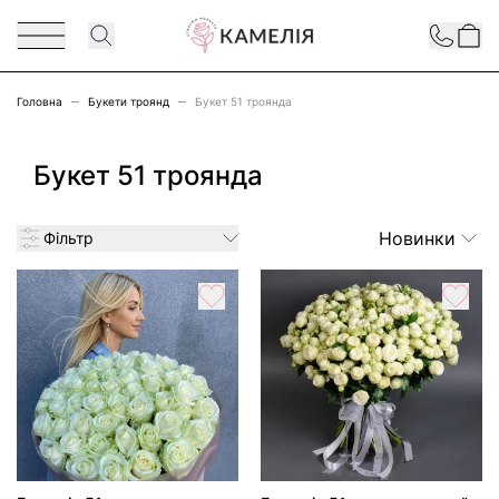
Перейти до змісту
Contact
Головна
Букети троянд
Букет 51 троянда
Букет 51 троянда
Новинки
Фільтр