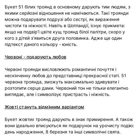
Букет 51 білих троянд в основному дарують тим людям, з
якими серйозні відношення не намічаються. Такі троянди
можна подарувати подрузі або сестрі, як вираження
чистоти та ніжності. Навіть в Шотландії, існує прикмета:
якщо на подвір'ї цвіте кущ троянд білої палітри, скоро у
кого з дітей з'явиться друга половинка. Адже ще один
підтекст даного кольору - юність.
Червоні - подарують любов
Червоні троянди висловлюють романтичні почуття і
нескінченну любов до представниці прекрасної статі. 51
червона троянда, зможуть максимально здивувати і
розтопити серце дами. Червоний тон не тільки елегантно
виглядає, але і символізує пристрасть і ніжність.
Жовті стануть відмінним варіантом
Букет жовтих троянд дарують в знак примирення. А також
вони ідеально вписуються як подарунок на урочисту подію:
день народження, 8 березня та інші символічні свята.