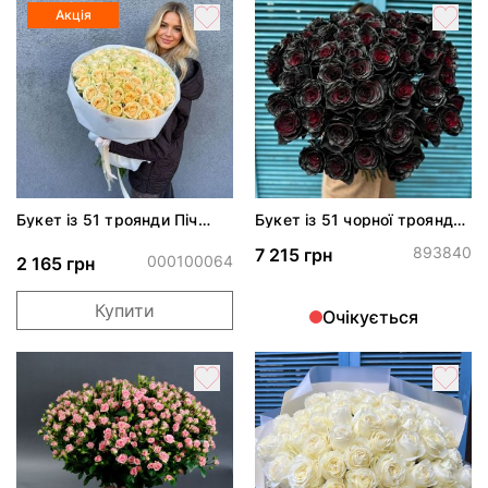
Акція
Букет із 51 троянди Піч
Букет із 51 чорної троянди
Аваланч
«Блек роуз»
893840
7 215 грн
000100064
2 165 грн
Купити
Очікується