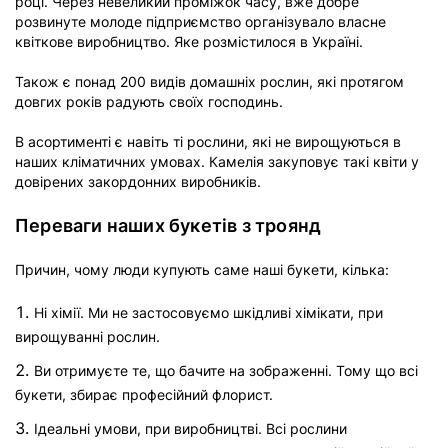
році. Через невеликий проміжок часу, вже добре
розвинуте молоде підприємство організувало власне
квіткове виробництво. Яке розмістилося в Україні.
Також є понад 200 видів домашніх рослин, які протягом
довгих років радують своїх господинь.
В асортименті є навіть ті рослини, які не вирощуються в
наших кліматичних умовах. Камелія закуповує такі квіти у
довірених закордонних виробників.
Переваги наших букетів з троянд
Причин, чому люди купують саме наші букети, кілька:
Ні хімії. Ми не застосовуємо шкідливі хімікати, при
вирощуванні рослин.
Ви отримуєте те, що бачите на зображенні. Тому що всі
букети, збирає професійний флорист.
Ідеальні умови, при виробництві. Всі рослини