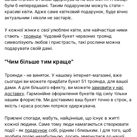
були б непередавані. Таким подарунком можуть стати –
красиві квіти. Адже саме квітковий подарунок, буде вічно
актуальним і ніколи не застаріє.
У кожної жінки є свої улюблені квіти, але найчастіше ними
стають -
троянди
. Чудовий букет червоних троянд
символізують любов і пристрасть, такі рослини можна
подарувати своїй дамі.
"Чим більше тим краще"
Троянди - не виняток. У нашому інтернет-магазині, вже
сьогодні ви можете придбати букет 51 троянда, для вашої
дами. А для більшого ефекту, ви можете
замовити у нас
доставку
. Гармонійне оформлення букетів під силу тільки
нашим флористів. Ми доставимо ваш букет точно в строк, а
якість і краса рослин потрясе одержувача.
Приємні спогади, мабуть, найцінніше, що існує в житті
кожної людини. Саме тому люди намагаються створювати
події - як
подарунок
собі, рідним і близьким. І для того, щоб
зробити подію незабутньою, досить звернутися до нашої