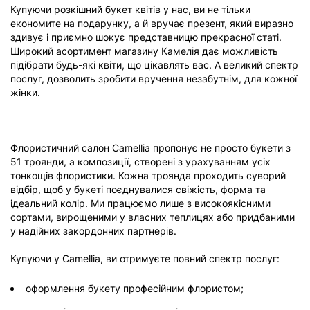
Купуючи розкішний букет квітів у нас, ви не тільки
економите на подарунку, а й вручає презент, який виразно
здивує і приємно шокує представницю прекрасної статі.
Широкий асортимент магазину Камелія дає можливість
підібрати будь-які квіти, що цікавлять вас. А великий спектр
послуг, дозволить зробити вручення незабутнім, для кожної
жінки.
Флористичний салон Camellia пропонує не просто букети з
51 троянди, а композиції, створені з урахуванням усіх
тонкощів флористики. Кожна троянда проходить суворий
відбір, щоб у букеті поєднувалися свіжість, форма та
ідеальний колір. Ми працюємо лише з високоякісними
сортами, вирощеними у власних теплицях або придбаними
у надійних закордонних партнерів.
Купуючи у Camellia, ви отримуєте повний спектр послуг:
оформлення букету професійним флористом;