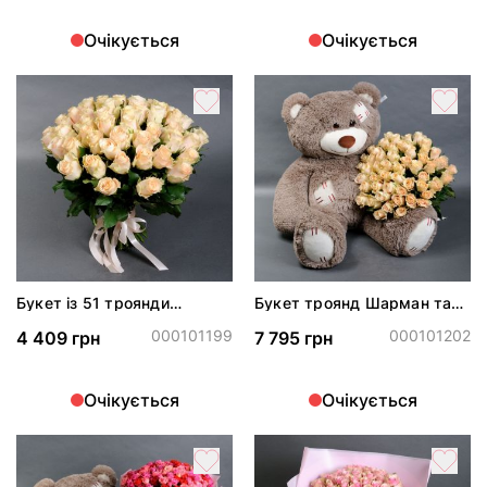
Очікується
Очікується
Букет із 51 троянди
Букет троянд Шарман та
Шарман
плюшевий ведмідь
000101199
000101202
4 409 грн
7 795 грн
Очікується
Очікується