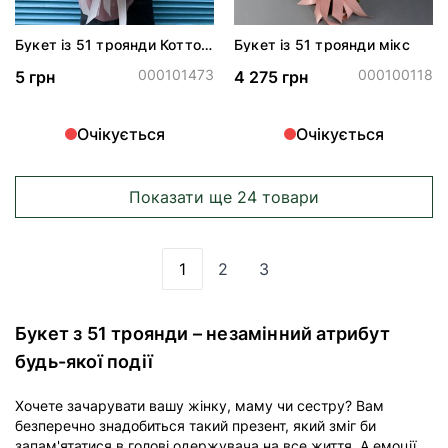
Букет із 51 троянди Коттон
Букет із 51 троянди мікс
Експрешн
000101473
000100118
5 грн
4 275 грн
Очікується
Очікується
Показати ще 24 товари
1
2
3
Ви зараз читаєте сторінку
Сторінка
Сторінка
Букет з 51 троянди – незамінний атрибут
будь-якої події
Хочете зачарувати вашу жінку, маму чи сестру? Вам
безперечно знадобиться такий презент, який зміг би
запам'ятатися в голові одержувача на все життя. А емоції