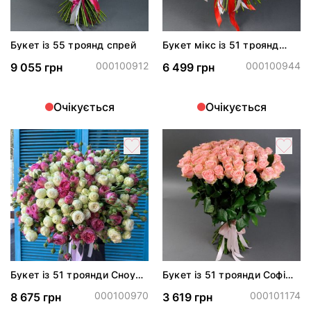
Букет із 55 троянд спрей
Букет мікс із 51 троянд
спрей
000100912
000100944
9 055 грн
6 499 грн
Очікується
Очікується
Букет із 51 троянди Сноу
Букет із 51 троянди Софі
Ворлд і Місті Бабблз
Лорен
000100970
000101174
8 675 грн
3 619 грн