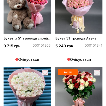
Букет із 51 троянди спрей
Букет 51 троянда Атена
мікс та плюшевий ведмідь
000101206
000101341
9 715 грн
5 249 грн
Очікується
Очікується
Акція