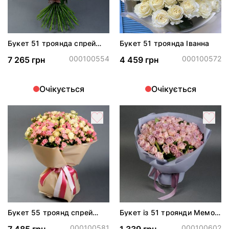
Букет 51 троянда спрей
Букет 51 троянда Іванна
Грація
000100554
000100572
7 265 грн
4 459 грн
Очікується
Очікується
Букет 55 троянд спрей
Букет із 51 троянди Меморі
Грація та Олена
Лейн
000100581
000100602