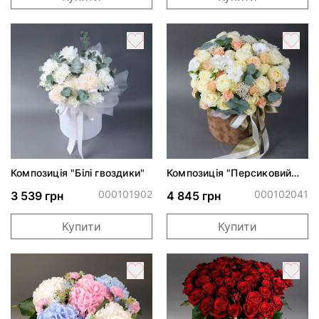
Композиція "Білі гвоздики"
Композиція "Персиковий
шарм"*
000101902
000102041
3 539 грн
4 845 грн
Купити
Купити