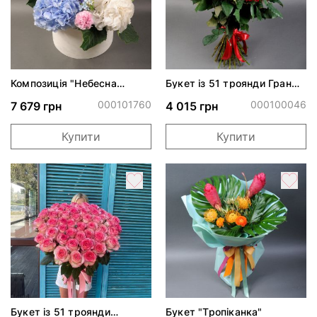
Композиція "Небесна
Букет із 51 троянди Гран
акварель"
Прі
000101760
000100046
7 679 грн
4 015 грн
Купити
Купити
Букет із 51 троянди
Букет "Тропіканка"