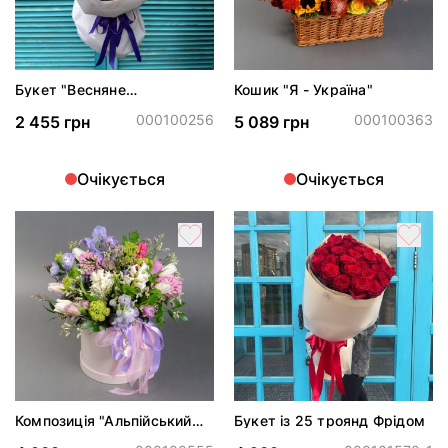
Букет "Весняне
Кошик "Я - Україна"
пробудження"
000100256
000100363
2 455 грн
5 089 грн
Очікується
Очікується
Композиція "Альпійський
Букет із 25 троянд Фрідом
луг"*