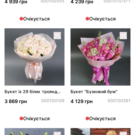
000100555
000101570-1
4 939 грн
4 239 грн
Очікується
Очікується
Букет із 29 білих троянд
Букет "Бузковий бум"
Вайт Охара
000100109
000100261
3 869 грн
4 129 грн
Очікується
Очікується