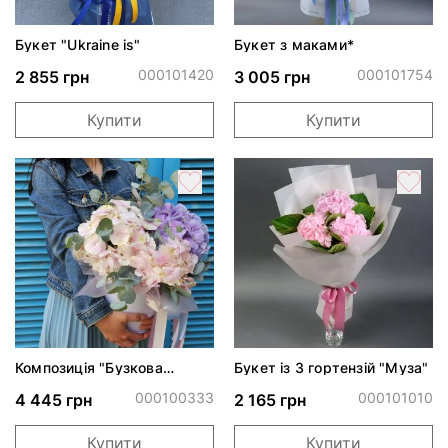
Букет "Ukraine is"
Букет з маками*
000101420
000101754
2 855 грн
3 005 грн
Купити
Купити
Композиція "Бузкова
Букет із 3 гортензій "Муза"
фантазія"*
000100333
000101010
4 445 грн
2 165 грн
Купити
Купити