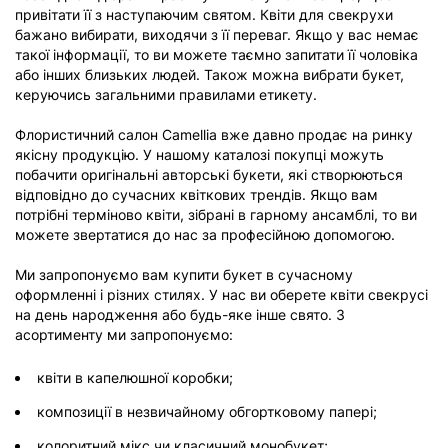
привітати її з наступаючим святом. Квіти для свекрухи
бажано вибирати, виходячи з її переваг. Якщо у вас немає
такої інформації, то ви можете таємно запитати її чоловіка
або інших близьких людей. Також можна вибрати букет,
керуючись загальними правилами етикету.
Флористичний салон Camellia вже давно продає на ринку
якісну продукцію. У нашому каталозі покупці можуть
побачити оригінальні авторські букети, які створюються
відповідно до сучасних квіткових трендів. Якщо вам
потрібні терміново квіти, зібрані в гарному ансамблі, то ви
можете звертатися до нас за професійною допомогою.
Ми запропонуємо вам купити букет в сучасному
оформленні і різних стилях. У нас ви оберете квіти свекрусі
на день народження або будь-яке інше свято. З
асортименту ми запропонуємо:
квіти в капелюшної коробки;
композиції в незвичайному обгортковому папері;
колоритний мікс чи класичний монобукет;