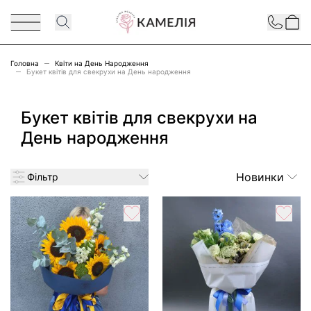
Перейти до змісту
Contact
Головна
Квіти на День Народження
Букет квітів для свекрухи на День народження
Букет квітів для свекрухи на
День народження
Новинки
Фільтр