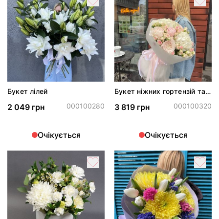
Букет лілей
Букет ніжних гортензій та
півоній
000100280
000100320
2 049 грн
3 819 грн
Очікується
Очікується