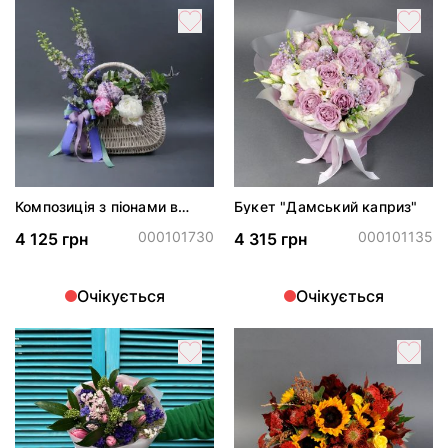
Композиція з піонами в
Букет "Дамський каприз"
кошику*
000101730
000101135
4 125 грн
4 315 грн
Очікується
Очікується