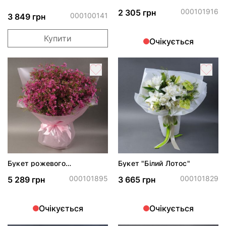
Джумілія
000101916
2 305 грн
000100141
3 849 грн
Купити
Очікується
Букет рожевого
Букет "Білий Лотос"
Хамелаціуму
000101895
000101829
5 289 грн
3 665 грн
Очікується
Очікується