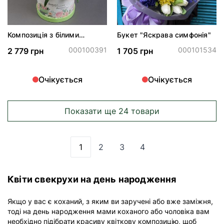
Композиція з білими
Букет "Яскрава симфонія"
хризантемами
000100391
000101534
2 779 грн
1 705 грн
Очікується
Очікується
Показати ще 24 товари
1
2
3
4
Ви зараз читаєте сторінку
Сторінка
Сторінка
Сторінка
Квіти свекрухи на день народження
Якщо у вас є коханий, з яким ви заручені або вже заміжня,
тоді на день народження мами коханого або чоловіка вам
необхідно підібрати красиву квіткову композицію, щоб