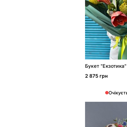
Букет "Екзотика"
2 875 грн
Очікуєт