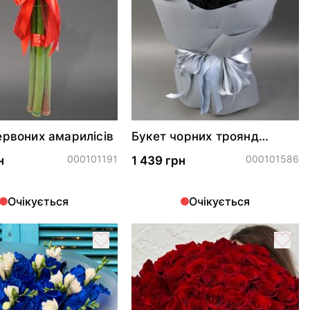
ервоних амарилісів
Букет чорних троянд
"Wednesday"
000101191
000101586
н
1 439 грн
Очікується
Очікується