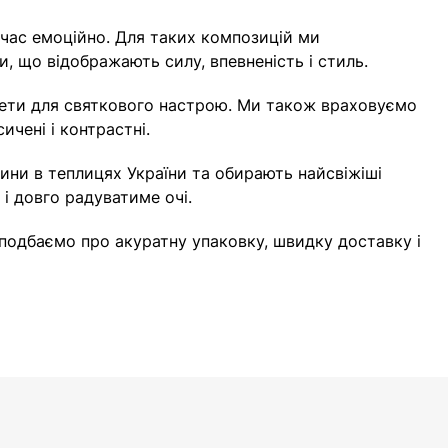
очас емоційно. Для таких композицій ми
, що відображають силу, впевненість і стиль.
укети для святкового настрою. Ми також враховуємо
ичені і контрастні.
лини в теплицях України та обирають найсвіжіші
і довго радуватиме очі.
и подбаємо про акуратну упаковку, швидку доставку і