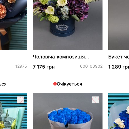
Чоловіча композиція
Букет ч
"Екзотик"
12975
000100902
7 175 грн
1 289 гр
ься
Очікується