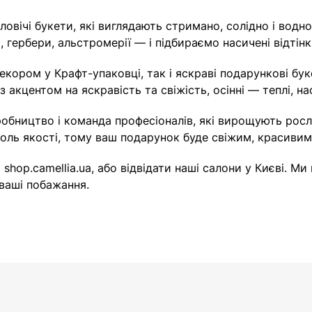
овічі букети, які виглядають стримано, солідно і водн
гербери, альстромерії — і підбираємо насичені відтінки
декором у Крафт-упаковці, так і яскраві подарункові б
 акцентом на яскравість та свіжість, осінні — теплі, нас
иробництво і команда професіоналів, які вирощують рос
оль якості, тому ваш подарунок буде свіжим, красивим 
shop.camellia.ua, або відвідати наші салони у Києві. М
ваші побажання.