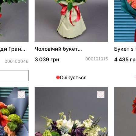
нди Гран
Чоловічий букет
Букет з
"Ланселот"
000101015
3 039 грн
4 435 гр
000100046
и
Очікується