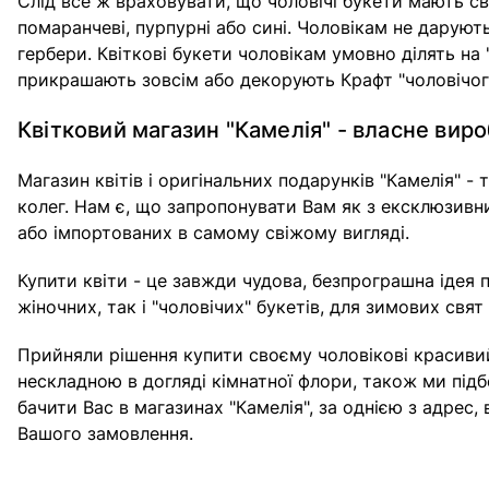
Слід все ж враховувати, що чоловічі букети мають сво
помаранчеві, пурпурні або сині. Чоловікам не дарують
гербери. Квіткові букети чоловікам умовно ділять на "
прикрашають зовсім або декорують Крафт "чоловічого"
Квітковий магазин "Камелія" - власне вир
Магазин квітів і оригінальних подарунків "Камелія" - 
колег. Нам є, що запропонувати Вам як з ексклюзивних
або імпортованих в самому свіжому вигляді.
Купити квіти - це завжди чудова, безпрограшна ідея 
жіночних, так і "чоловічих" букетів, для зимових свя
Прийняли рішення купити своєму чоловікові красивий
нескладною в догляді кімнатної флори, також ми під
бачити Вас в магазинах "Камелія", за однією з адрес, 
Вашого замовлення.