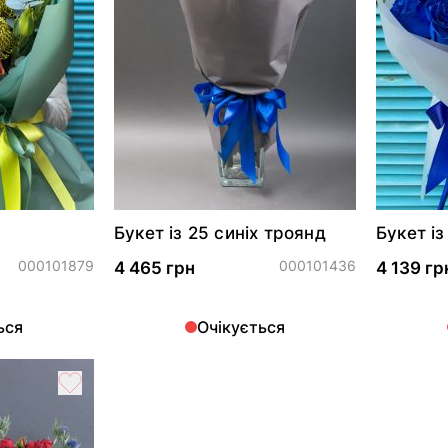
Букет із 25 синіх троянд
Букет із
фрезій
000101879
000101436
4 465 грн
4 139 гр
ься
Очікується