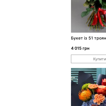
Букет із 51 троя
Прі
4 015 грн
Купит