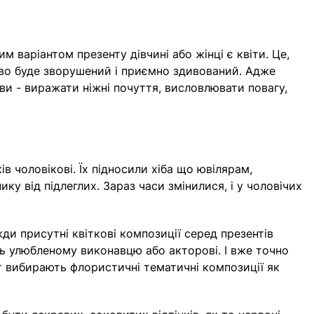
м варіантом презенту дівчині або жінці є квіти. Це,
зково буде зворушений і приємно здивований. Адже
и - виражати ніжні почуття, висловлювати повагу,
оловікові. Їх підносили хіба що ювілярам, ​​
у від підлеглих. Зараз часи змінилися, і у чоловічих
и присутні квіткові композиції серед презентів
ять улюбленому виконавцю або акторові. І вже точно
ат вибирають флористичні тематичні композиції як