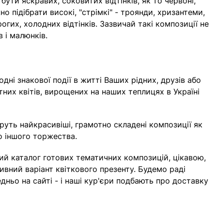
ути яскравих, соковитих відтінків, як то червоні,
о підібрати високі, "стрімкі" - троянди, хризантеми,
рогих, холодних відтінків. Зазвичай такі композиції не
 і малюнків.
одні знакової події в житті Ваших рідних, друзів або
тних квітів, вирощених на наших теплицях в Україні
еруть найкрасивіші, грамотно складені композиції як
го іншого торжества.
ний каталог готових тематичних композицій, цікавою,
вний варіант квіткового презенту. Будемо раді
едньо на сайті - і наші кур'єри подбають про доставку