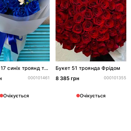
 17 синіх троянд та
Букет 51 троянда Фрідом
000101461
000101355
н
8 385 грн
Очікується
Очікується