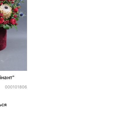
інант"
000101806
ься