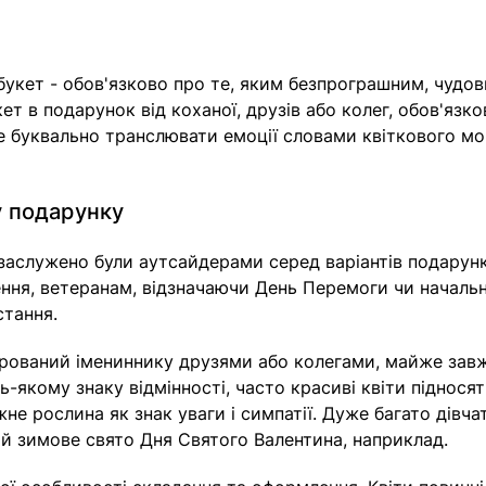
 букет - обов'язково про те, яким безпрограшним, чудови
укет в подарунок від коханої, друзів або колег, обов'я
 буквально транслювати емоції словами квіткового мов
у подарунку
служено були аутсайдерами серед варіантів подарунків ч
ння, ветеранам, відзначаючи День Перемоги чи начальник
стання.
арований імениннику друзями або колегами, майже завжд
дь-якому знаку відмінності, часто красиві квіти піднос
не рослина як знак уваги і симпатії. Дуже багато дівч
й зимове свято Дня Святого Валентина, наприклад.