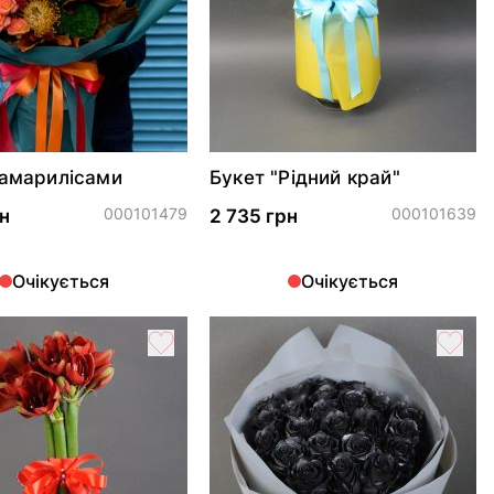
 амарилісами
Букет "Рідний край"
000101479
000101639
н
2 735 грн
Очікується
Очікується