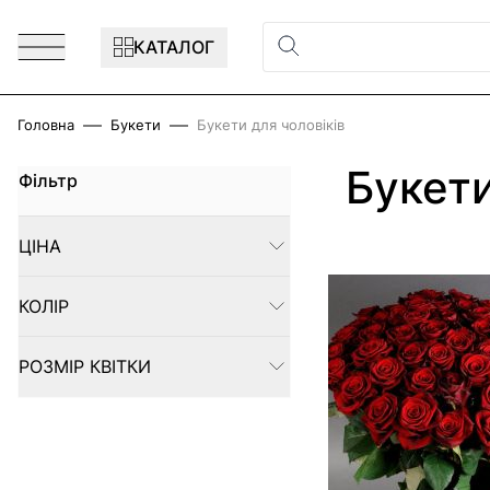
Перейти до змісту
КАТАЛОГ
Головна
Букети
Букети для чоловіків
Букети
Фільтр
Skip to product list
ЦІНА
FILTER
КОЛІР
FILTER
РОЗМІР КВІТКИ
FILTER