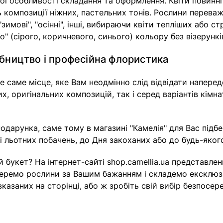
ї особливості складання та оформлення. Квіти повинні б
 композиції ніжних, пастельних тонів. Рослини переважн
зимові", "осінні", інші, вибираючи квіти тепліших або ст
 (сірого, коричневого, синього) кольору без візерунків
обництво і професійна флористика
те саме місце, яке Вам неодмінно слід відвідати наперед
, оригінальних композицій, так і серед варіантів кімна
подарунка, саме тому в магазині "Камелія" для Вас підб
т і льотних побачень, до Дня закоханих або до будь-яко
 букет? На інтернет-сайті shop.camellia.ua представле
беремо рослини за Вашим бажанням і складемо ексклюзи
вказаних на сторінці, або ж зробіть свій вибір безпосер