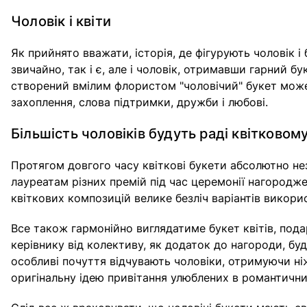
Чоловік і квіти
Як прийнято вважати, історія, де фігурують чоловік і
звичайно, так і є, але і чоловік, отримавши гарний б
створений вмілим флористом "чоловічий" букет може
захоплення, слова підтримки, дружби і любові.
Більшість чоловіків будуть раді квітковом
Протягом довгого часу квіткові букети абсолютно неза
лауреатам різних премій під час церемонії нагородже
квіткових композицій велике безліч варіантів викори
Все також гармонійно виглядатиме букет квітів, под
керівнику від колективу, як додаток до нагороди, бу
особливі почуття відчувають чоловіки, отримуючи ніж
оригінальну ідею привітання улюблених в романтични