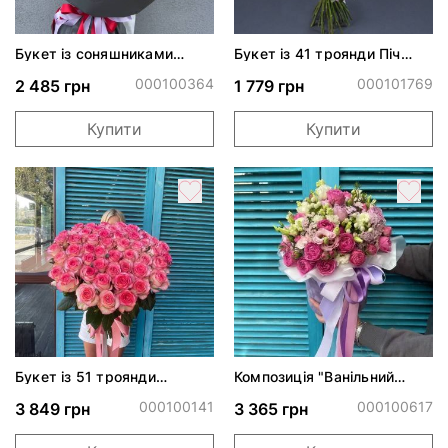
Букет із соняшниками
Букет із 41 троянди Піч
"Галантність"*
Аваланч
000100364
000101769
2 485 грн
1 779 грн
Купити
Купити
Букет із 51 троянди
Композиція "Ванільний
Джумілія
крем"*
000100141
000100617
3 849 грн
3 365 грн