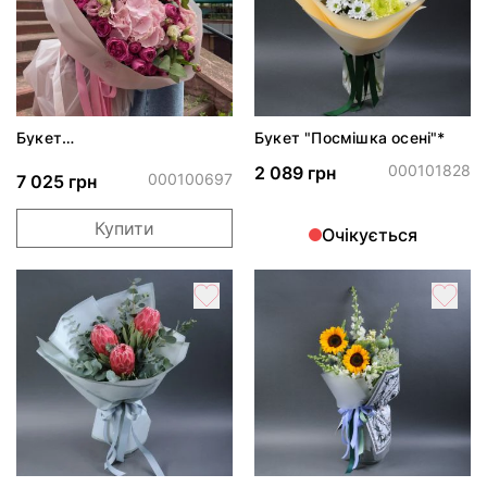
Букет
Букет "Посмішка осені"*
"Екстраординарність"
000101828
2 089 грн
000100697
7 025 грн
Купити
Очікується