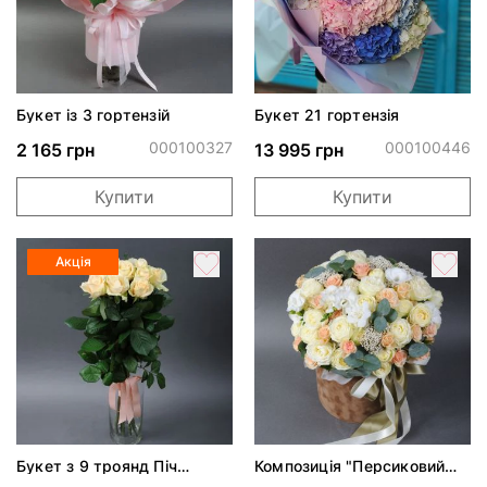
Букет із 3 гортензій
Букет 21 гортензія
000100327
000100446
2 165 грн
13 995 грн
Купити
Купити
Акція
Букет з 9 троянд Піч
Композиція "Персиковий
Аваланч
шарм"*