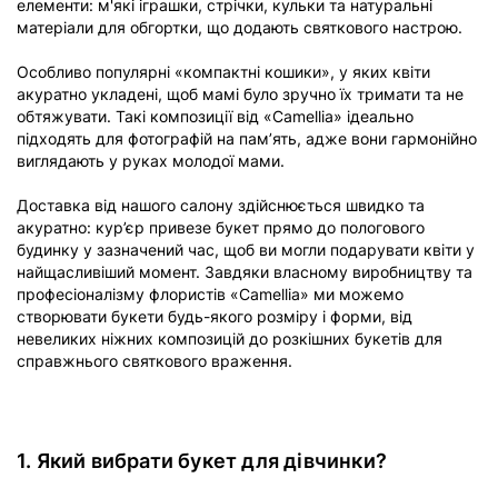
елементи: м'які іграшки, стрічки, кульки та натуральні
матеріали для обгортки, що додають святкового настрою.
Особливо популярні «компактні кошики», у яких квіти
акуратно укладені, щоб мамі було зручно їх тримати та не
обтяжувати. Такі композиції від «Camellia» ідеально
підходять для фотографій на пам’ять, адже вони гармонійно
виглядають у руках молодої мами.
Доставка від нашого салону здійснюється швидко та
акуратно: кур’єр привезе букет прямо до пологового
будинку у зазначений час, щоб ви могли подарувати квіти у
найщасливіший момент. Завдяки власному виробництву та
професіоналізму флористів «Camellia» ми можемо
створювати букети будь-якого розміру і форми, від
невеликих ніжних композицій до розкішних букетів для
справжнього святкового враження.
1. Який вибрати букет для дівчинки?