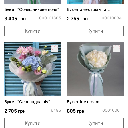
Букет "Соняшникове поле"
Букет з еустоми та
хамелаціуму
000101805
000100341
3 435 грн
2 755 грн
Купити
Купити
Букет "Серенадна ніч"
Букет Ice cream
116485
000100611
2 705 грн
805 грн
Купити
Купити