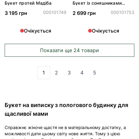
Букет протей Мадіба
Букет із соняшниками
"Вінтаж"
000101749
000101753
3 195 грн
2 699 грн
Очікується
Очікується
Показати ще 24 товари
1
2
3
4
5
Ви зараз читаєте сторінку
Сторінка
Сторінка
Сторінка
Сторінка
Букет на виписку з пологового будинку для
щасливої мами
Справжнє жіноче щастя не в матеріальному достатку, а
можливості дати цьому світу нове життя. Тому з цією