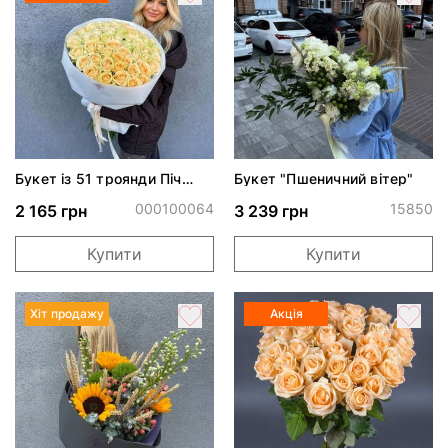
Букет із 51 троянди Піч
Букет "Пшеничний вітер"
Аваланч
000100064
15850
2 165 грн
3 239 грн
Купити
Купити
Хіт продажу
Акція