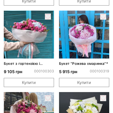
Купити
Купити
Букет з гортензією і
Букет "Рожева хмаринка"*
трояндою Місті Бабблз
000100303
000100319
9 105 грн
5 915 грн
Купити
Купити