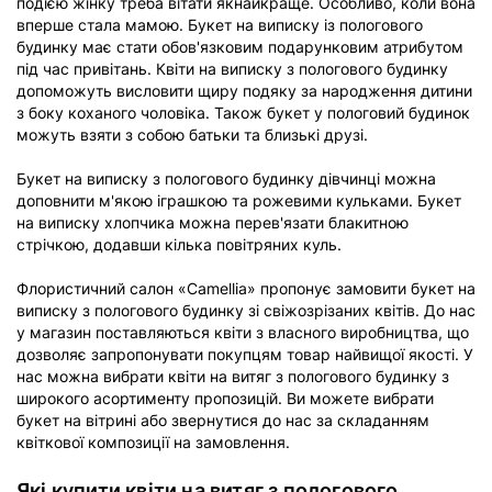
подією жінку треба вітати якнайкраще. Особливо, коли вона
вперше стала мамою. Букет на виписку із пологового
будинку має стати обов'язковим подарунковим атрибутом
під час привітань. Квіти на виписку з пологового будинку
допоможуть висловити щиру подяку за народження дитини
з боку коханого чоловіка. Також букет у пологовий будинок
можуть взяти з собою батьки та близькі друзі.
Букет на виписку з пологового будинку дівчинці можна
доповнити м'якою іграшкою та рожевими кульками. Букет
на виписку хлопчика можна перев'язати блакитною
стрічкою, додавши кілька повітряних куль.
Флористичний салон «Camellia» пропонує замовити букет на
виписку з пологового будинку зі свіжозрізаних квітів. До нас
у магазин поставляються квіти з власного виробництва, що
дозволяє запропонувати покупцям товар найвищої якості. У
нас можна вибрати квіти на витяг з пологового будинку з
широкого асортименту пропозицій. Ви можете вибрати
букет на вітрині або звернутися до нас за складанням
квіткової композиції на замовлення.
Які купити квіти на витяг з пологового