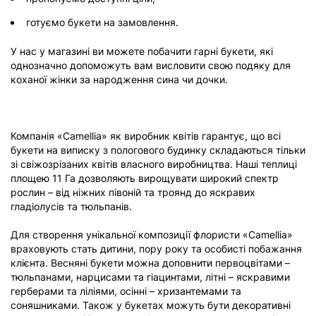
готуємо букети на замовлення.
У нас у магазині ви можете побачити гарні букети, які
однозначно допоможуть вам висловити свою подяку для
коханої жінки за народження сина чи дочки.
Компанія «Camellia» як виробник квітів гарантує, що всі
букети на виписку з пологового будинку складаються тільки
зі свіжозрізаних квітів власного виробництва. Наші теплиці
площею 11 Га дозволяють вирощувати широкий спектр
рослин – від ніжних півоній та троянд до яскравих
гладіолусів та тюльпанів.
Для створення унікальної композиції флористи «Camellia»
враховують стать дитини, пору року та особисті побажання
клієнта. Весняні букети можна доповнити первоцвітами –
тюльпанами, нарцисами та гіацинтами, літні – яскравими
герберами та ліліями, осінні – хризантемами та
соняшниками. Також у букетах можуть бути декоративні