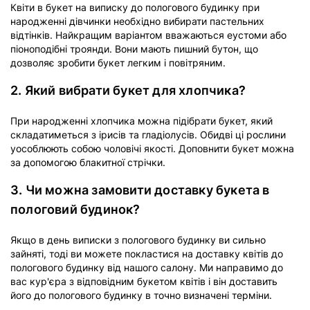
Квіти в букет на виписку до пологового будинку при
народженні дівчинки необхідно вибирати пастельних
відтінків. Найкращим варіантом вважаються еустоми або
піоноподібні троянди. Вони мають пишний бутон, що
дозволяє зробити букет легким і повітряним.
2. Який вибрати букет для хлопчика?
При народженні хлопчика можна підібрати букет, який
складатиметься з ірисів та гладіолусів. Обидві ці рослини
уособлюють собою чоловічі якості. Доповнити букет можна
за допомогою блакитної стрічки.
3. Чи можна замовити доставку букета в
пологовий будинок?
Якщо в день виписки з пологового будинку ви сильно
зайняті, тоді ви можете покластися на доставку квітів до
пологового будинку від нашого салону. Ми направимо до
вас кур'єра з відповідним букетом квітів і він доставить
його до пологового будинку в точно визначені терміни.