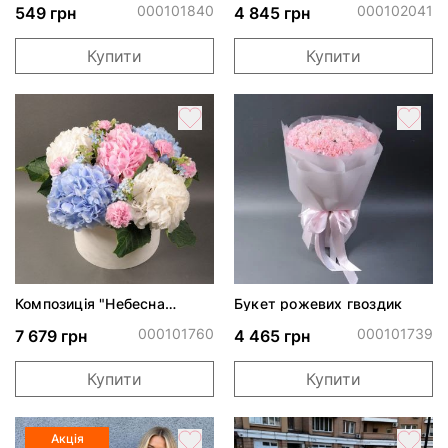
000101840
000102041
549 грн
4 845 грн
Купити
Купити
Композиція "Небесна
Букет рожевих гвоздик
акварель"
000101760
000101739
7 679 грн
4 465 грн
Купити
Купити
Акція