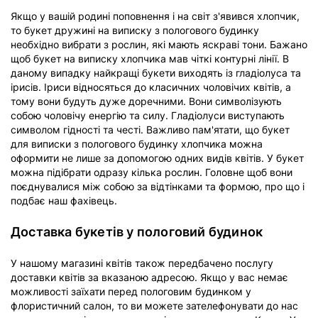
Якщо у вашій родині поповнення і на світ з'явився хлопчик,
то букет дружині на виписку з пологового будинку
необхідно вибрати з рослин, які мають яскраві тони. Бажано
щоб букет на виписку хлопчика мав чіткі контурні лінії. В
даному випадку найкращі букети виходять із гладіолуса та
ірисів. Іриси відносяться до класичних чоловічих квітів, а
тому вони будуть дуже доречними. Вони символізують
собою чоловічу енергію та силу. Гладіолуси виступають
символом гідності та честі. Важливо пам'ятати, що букет
для виписки з пологового будинку хлопчика можна
оформити не лише за допомогою одних видів квітів. У букет
можна підібрати одразу кілька рослин. Головне щоб вони
поєднувалися між собою за відтінками та формою, про що і
подбає наш фахівець.
Доставка букетів у пологовий будинок
У нашому магазині квітів також передбачено послугу
доставки квітів за вказаною адресою. Якщо у вас немає
можливості заїхати перед пологовим будинком у
флористичний салон, то ви можете зателефонувати до нас