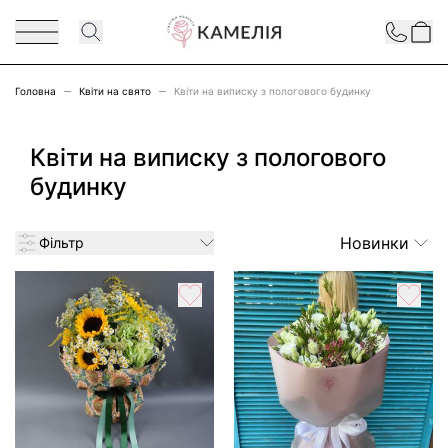
Перейти до змісту
Contact
Головна
Квіти на свято
Квіти на виписку з пологового будинку
Квіти на виписку з пологового
будинку
Новинки
Фільтр