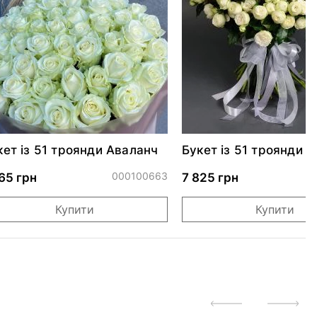
кет із 51 троянди Аваланч
Букет із 51 троянди 
Сноу Ворлд
000100663
65 грн
7 825 грн
Купити
Купити