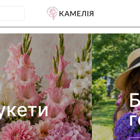
кети
ртензій