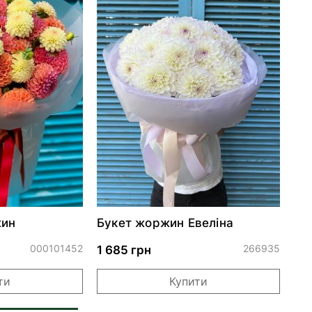
жин
Букет жоржин Евеліна
000101452
266935
1 685 грн
ти
Купити