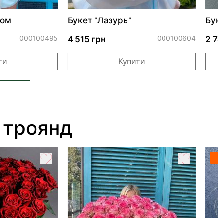
том
Букет "Лазурь"
Бу
000100495
000100604
4 515 грн
2 
ти
Купити
 троянд