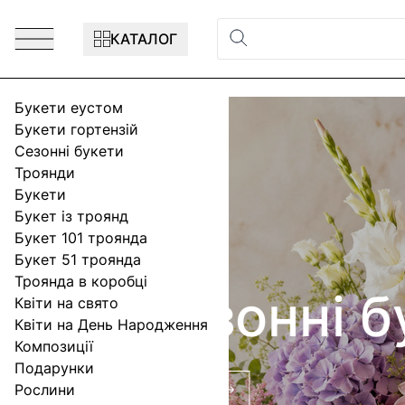
Перейти до змісту
КАТАЛОГ
Букети еустом
Букети гортензій
Сезонні букети
Троянди
Букети
Букет із троянд
Букет 101 троянда
Букет 51 троянда
Бу
Троянда в коробці
кети
Квіти на свято
го
Квіти на День Народження
Композиції
Подарунки
Рослини