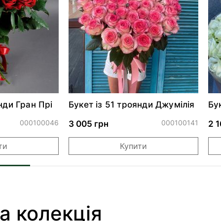
нди Гран Прі
Букет із 51 троянди Джумілія
Бу
000100046
000100141
3 005 грн
2 1
ти
Купити
а колекція