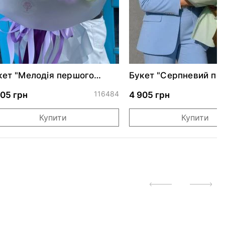
кет "Мелодія першого
Букет "Серпневий по
бачення"
116484
005 грн
4 905 грн
Купити
Купити