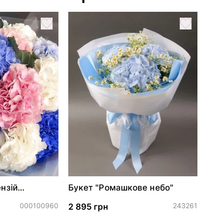
ензій
Букет "Ромашкове небо"
000100960
243261
2 895 грн