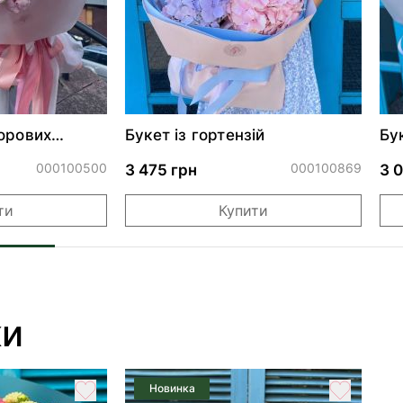
орових
Букет із гортензій
Бу
по
000100500
000100869
3 475 грн
3 
ти
Купити
ки
Новинка