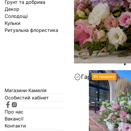
Грунт та добрива
Вибрат
Декор
Солодощі
Кульки
Ритуальна флористика
Хіти п
Гарантія свіжост
Хіт продажу
Магазини Камелія
Особистий кабінет
Про нас
Вакансії
Контакти