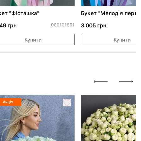
кет "Фісташка"
Букет "Мелодія перш
побачення"
000101861
749 грн
3 005 грн
Купити
Купити
Акція