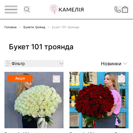
Перейти до змісту
Contact
Головна
Букети троянд
Букет 101 троянда
Букет 101 троянда
Новинки
Фільтр
Акція