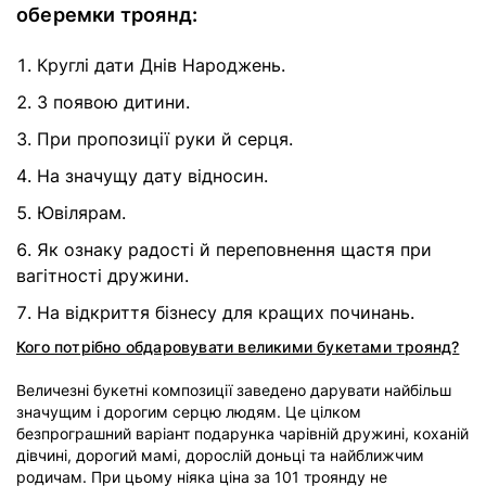
оберемки троянд:
Круглі дати Днів Народжень.
З появою дитини.
При пропозиції руки й серця.
На значущу дату відносин.
Ювілярам.
Як ознаку радості й переповнення щастя при
вагітності дружини.
На відкриття бізнесу для кращих починань.
Кого потрібно обдаровувати великими букетами троянд?
Величезні букетні композиції заведено дарувати найбільш
значущим і дорогим серцю людям. Це цілком
безпрограшний варіант подарунка чарівній дружині, коханій
дівчині, дорогий мамі, дорослій доньці та найближчим
родичам. При цьому ніяка ціна за 101 троянду не