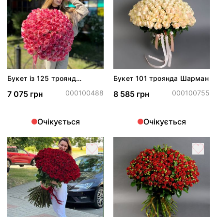
Букет із 125 троянд
Букет 101 троянда Шарман
Джумілія
000100488
000100755
7 075 грн
8 585 грн
Очікується
Очікується