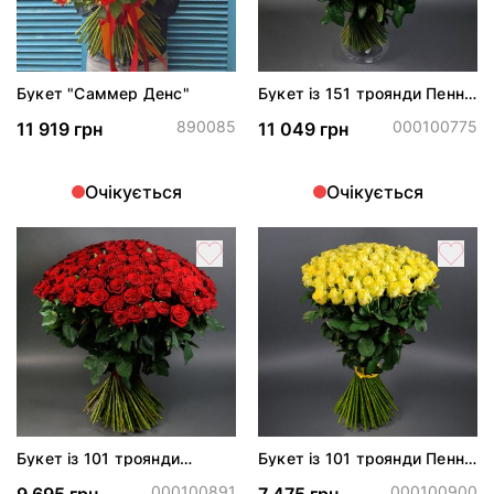
Букет "Саммер Денс"
Букет із 151 троянди Пенні
Лейн
890085
000100775
11 919 грн
11 049 грн
Очікується
Очікується
Букет із 101 троянди
Букет із 101 троянди Пенні
Марічка
Лейн
000100891
000100900