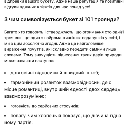
відправки вашого букету. Адже наша репутація та позитивні
відгуки вдячних клієнтів для нас понад усе!
З чим символізується букет зі 101 троянди?
Багато хто говорить і стверджують, що отримання сто однієї
троянди - це один з найромантичніших подарунків у світі, і
ми з цим абсолютно згодні. Адже це найголовніше
вираження почуттів, які складно передати самими лише
словами. Тому значущість піднесення таких дарів природи
може означати наступне:
довговічні відносини й швидкий шлюб;
гармонійний розвиток взаємовідносин, де є
місце романтиці, внутрішній єдності двох сердець і
взаєморозумінню;
готовність до серйозних стосунків;
повагу, чим хлопець й показує, що дівчина гідна
йому партія;