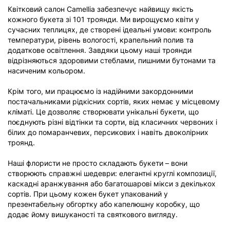
Квітковий салон Camellia забезпечує найвищу якість
кожного букета зі 101 троянди. Ми вирощуємо квіти у
сучасних теплицях, де створені ідеальні умови: контроль
температури, рівень вологості, крапельний полив та
додаткове освітлення. Завдяки цьому наші троянди
відрізняються здоровими стеблами, пишними бутонами та
насиченим кольором.
Крім того, ми працюємо із надійними закордонними
постачальниками рідкісних сортів, яких немає у місцевому
кліматі. Це дозволяє створювати унікальні букети, що
поєднують різні відтінки та сорти, від класичних червоних і
білих до помаранчевих, персикових і навіть двоколірних
троянд.
Наші флористи не просто складають букети – вони
створюють справжні шедеври: елегантні круглі композиції,
каскадні аранжування або багатошарові мікси з декількох
сортів. При цьому кожен букет упакований у
презентабельну обгортку або капелюшну коробку, що
додає йому вишуканості та святкового вигляду.