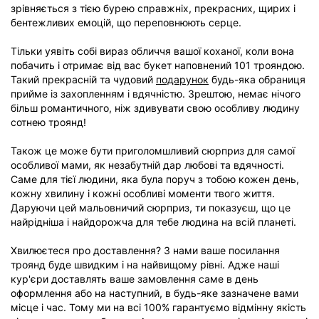
зрівняється з тією бурею справжніх, прекрасних, щирих і
бентежливих емоцій, що переповнюють серце.
Тільки уявіть собі вираз обличчя вашої коханої, коли вона
побачить і отримає від вас букет наповнений 101 трояндою.
Такий прекрасній та чудовий
подарунок
будь-яка обраниця
прийме із захопленням і вдячністю. Зрештою, немає нічого
більш романтичного, ніж здивувати свою особливу людину
сотнею троянд!
Також це може бути приголомшливий сюрприз для самої
особливої мами, як незабутній дар любові та вдячності.
Саме для тієї людини, яка була поруч з тобою кожен день,
кожну хвилину і кожні особливі моменти твого життя.
Даруючи цей мальовничий сюрприз, ти показуєш, що це
найрідніша і найдорожча для тебе людина на всій планеті.
Хвилюєтеся про доставлення? З нами ваше посилання
троянд буде швидким і на найвищому рівні. Адже наші
кур'єри доставлять ваше замовлення саме в день
оформлення або на наступний, в будь-яке зазначене вами
місце і час. Тому ми на всі 100% гарантуємо відмінну якість