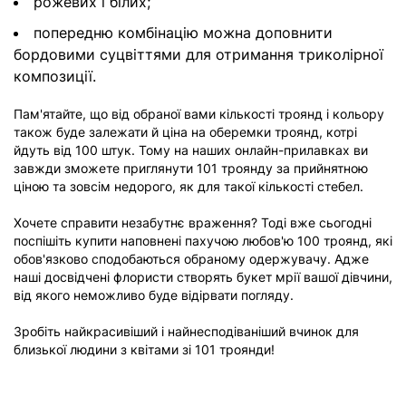
рожевих і білих;
попередню комбінацію можна доповнити
бордовими суцвіттями для отримання триколірної
композиції.
Пам'ятайте, що від обраної вами кількості троянд і кольору
також буде залежати й ціна на оберемки троянд, котрі
йдуть від 100 штук. Тому на наших онлайн-прилавках ви
завжди зможете приглянути 101 троянду за прийнятною
ціною та зовсім недорого, як для такої кількості стебел.
Хочете справити незабутнє враження? Тоді вже сьогодні
поспішіть купити наповнені пахучою любов'ю 100 троянд, які
обов'язково сподобаються обраному одержувачу. Адже
наші досвідчені флористи створять букет мрії вашої дівчини,
від якого неможливо буде відірвати погляду.
Зробіть найкрасивіший і найнесподіваніший вчинок для
близької людини з квітами зі 101 троянди!