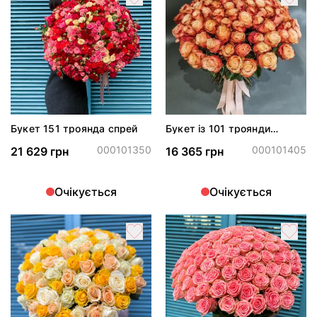
Букет 151 троянда спрей
Букет із 101 троянди
Кахала
000101350
000101405
21 629 грн
16 365 грн
Очікується
Очікується