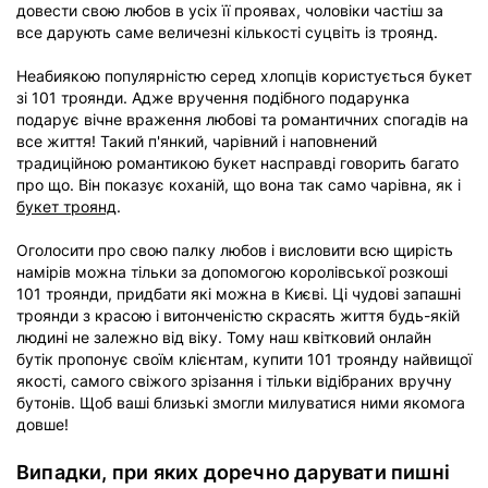
довести свою любов в усіх її проявах, чоловіки частіш за
все дарують саме величезні кількості суцвіть із троянд.
Неабиякою популярністю серед хлопців користується букет
зі 101 троянди. Адже вручення подібного подарунка
подарує вічне враження любові та романтичних спогадів на
все життя! Такий п'янкий, чарівний і наповнений
традиційною романтикою букет насправді говорить багато
про що. Він показує коханій, що вона так само чарівна, як і
букет троянд
.
Оголосити про свою палку любов і висловити всю щирість
намірів можна тільки за допомогою королівської розкоші
101 троянди, придбати які можна в Києві. Ці чудові запашні
троянди з красою і витонченістю скрасять життя будь-якій
людині не залежно від віку. Тому наш квітковий онлайн
бутік пропонує своїм клієнтам, купити 101 троянду найвищої
якості, самого свіжого зрізання і тільки відібраних вручну
бутонів. Щоб ваші близькі змогли милуватися ними якомога
довше!
Випадки, при яких доречно дарувати пишні