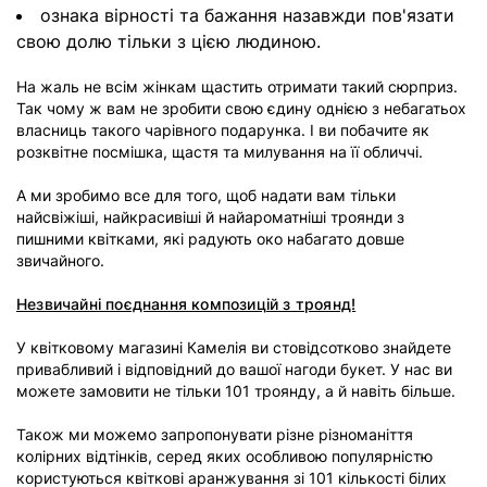
ознака вірності та бажання назавжди пов'язати
свою долю тільки з цією людиною.
На жаль не всім жінкам щастить отримати такий сюрприз.
Так чому ж вам не зробити свою єдину однією з небагатьох
власниць такого чарівного подарунка. І ви побачите як
розквітне посмішка, щастя та милування на її обличчі.
А ми зробимо все для того, щоб надати вам тільки
найсвіжіші, найкрасивіші й найароматніші троянди з
пишними квітками, які радують око набагато довше
звичайного.
Незвичайні поєднання композицій з троянд!
У квітковому магазині Камелія ви стовідсотково знайдете
привабливий і відповідний до вашої нагоди букет. У нас ви
можете замовити не тільки 101 троянду, а й навіть більше.
Також ми можемо запропонувати різне різноманіття
колірних відтінків, серед яких особливою популярністю
користуються квіткові аранжування зі 101 кількості білих