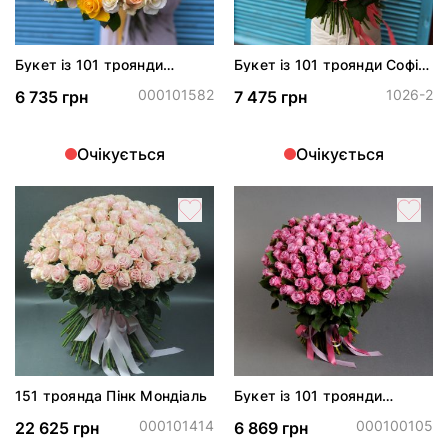
Букет із 101 троянди
Букет із 101 троянди Софі
«Сонце»
Лорен
000101582
1026-2
6 735 грн
7 475 грн
Очікується
Очікується
151 троянда Пінк Мондіаль
Букет із 101 троянди
Мерітім
000101414
000100105
22 625 грн
6 869 грн