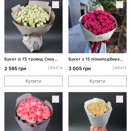
Букет із 15 троянд Сноу
Букет з 15 піоноподібних
Волд
троянд Черрі Трендсеттер
249414
249411
2 595 грн
3 005 грн
Купити
Купити