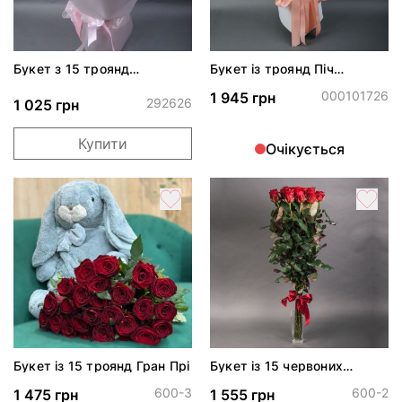
Букет з 15 троянд
Букет із троянд Піч
Джумілія
Аваланч і ромашок
000101726
1 945 грн
292626
1 025 грн
Купити
Очікується
Букет із 15 троянд Гран Прі
Букет із 15 червоних
троянд Марічка
600-3
600-2
1 475 грн
1 555 грн