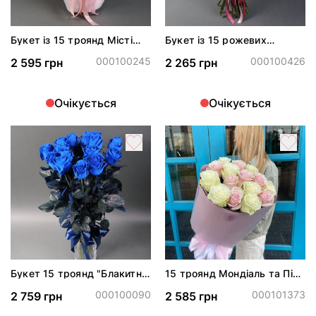
Букет із 15 троянд Місті
Букет із 15 рожевих
Бабблз
троянд Пінк Охара
000100245
000100426
2 595 грн
2 265 грн
Очікується
Очікується
Букет 15 троянд "Блакитна
15 троянд Мондіаль та Пінк
мрія"
Мондіаль
000100090
000101373
2 759 грн
2 585 грн