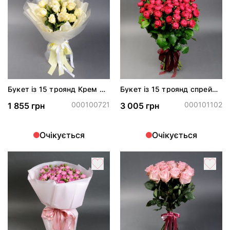
Букет із 15 троянд Крем де
Букет із 15 троянд спрей
ля Крем
Черрі Трендсеттер
000100721
000101102
1 855 грн
3 005 грн
Очікується
Очікується