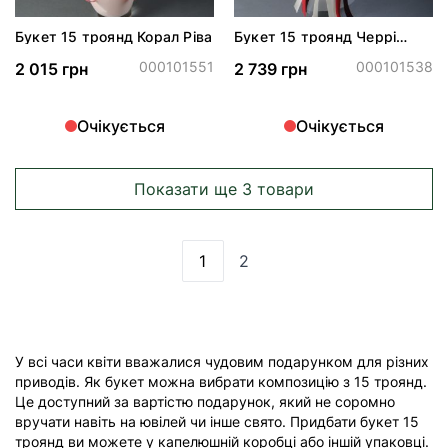
Букет 15 троянд Корал Ріва
Букет 15 троянд Черрі
Трендсеттер та Сноу
Ворлд
000101551
000101538
2 015 грн
2 739 грн
Очікується
Очікується
Показати ще 3 товари
1
2
Ви зараз читаєте сторінку
Сторінка
У всі часи квіти вважалися чудовим подарунком для різних
приводів. Як букет можна вибрати композицію з 15 троянд.
Це доступний за вартістю подарунок, який не соромно
вручати навіть на ювілей чи інше свято. Придбати букет 15
троянд ви можете у капелюшній коробці або іншій упаковці.