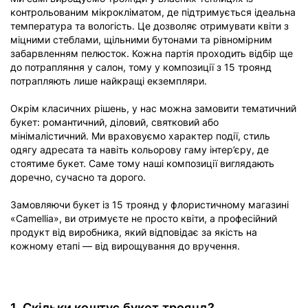
контрольованим мікрокліматом, де підтримується ідеальна
температура та вологість. Це дозволяє отримувати квіти з
міцними стеблами, щільними бутонами та рівномірним
забарвленням пелюсток. Кожна партія проходить відбір ще
до потрапляння у салон, тому у композиції з 15 троянд
потрапляють лише найкращі екземпляри.
Окрім класичних рішень, у нас можна замовити тематичний
букет: романтичний, діловий, святковий або
мінімалістичний. Ми враховуємо характер події, стиль
одягу адресата та навіть кольорову гаму інтер’єру, де
стоятиме букет. Саме тому наші композиції виглядають
доречно, сучасно та дорого.
Замовляючи букет із 15 троянд у флористичному магазині
«Camellia», ви отримуєте не просто квіти, а професійний
продукт від виробника, який відповідає за якість на
кожному етапі — від вирощування до вручення.
1. Скільки коштує букет троянд?