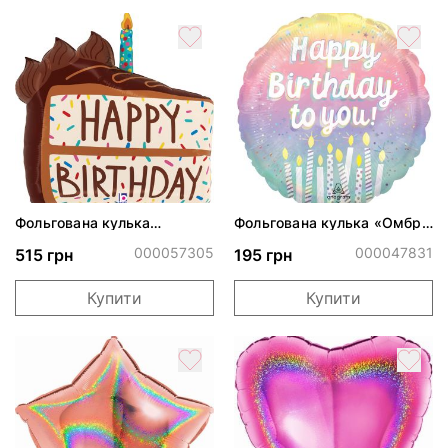
Фольгована кулька
Фольгована кулька «Омбре
"Солодке свято"
зі свічками»
000057305
000047831
515 грн
195 грн
Купити
Купити