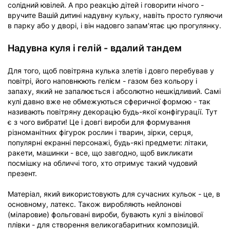
солідний ювілей. А про реакцію дітей і говорити нічого -
вручите Вашій дитині надувну кульку, навіть просто гуляючи
в парку або у дворі, і він надовго запам'ятає цю прогулянку.
Надувна куля і гелій - вдалий тандем
Для того, щоб повітряна кулька злетів і довго перебував у
повітрі, його наповнюють гелієм - газом без кольору і
запаху, який не запалюється і абсолютно нешкідливий. Самі
кулі давно вже не обмежуються сферичної формою - так
називають повітряну декорацію будь-якої конфігурації. Тут
є з чого вибрати! Це і довгі вироби для формування
різноманітних фігурок рослин і тварин, зірки, серця,
популярні екранні персонажі, будь-які предмети: літаки,
ракети, машинки - все, що завгодно, щоб викликати
посмішку на обличчі того, хто отримує такий чудовий
презент.
Матеріал, який використовують для сучасних кульок - це, в
основному, латекс. Також виробляють нейлонові
(міларовие) фольговані вироби, бувають кулі з вінілової
плівки - для створення великогабаритних композицій.