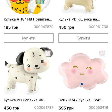
Кулька А 18" НВ Привітання
Кулька PD Кішечка на
від тусовщика S40 ПАК
колесах 61х65 см ПАК
000047879
000061738
195 грн
450 грн
Купити
Купити
Кулька PD Собачка на
3207-3747 Кулька Г 24"
колесах 70х59 см ПАК
Хмаринка рожева ПАК
000061737
000052416
450 грн
595 грн