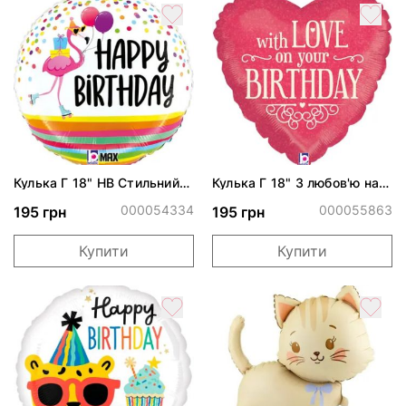
Кулька Г 18" НВ Стильний
Кулька Г 18" З любов'ю на
фламінгона вечірці ПАК
День Народження ПАК
000054334
000055863
195 грн
195 грн
Купити
Купити