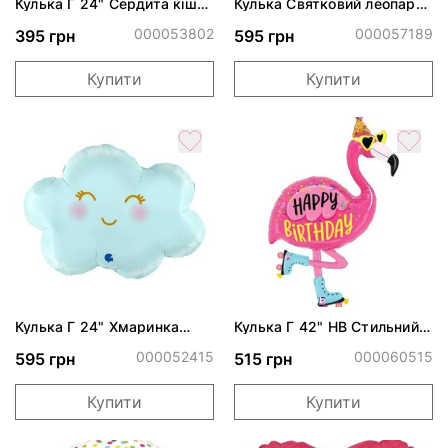
Кулька Г 24" Сердита кішка
Кулька Святковий леопард
Grumpy Cat ПАК
P35 ПАК
000053802
000057189
395 грн
595 грн
Купити
Купити
Кулька Г 24" Хмаринка
Кулька Г 42" НВ Стильний
блакитна ПАК
фламінго ПАК
000052415
000060515
595 грн
515 грн
Купити
Купити