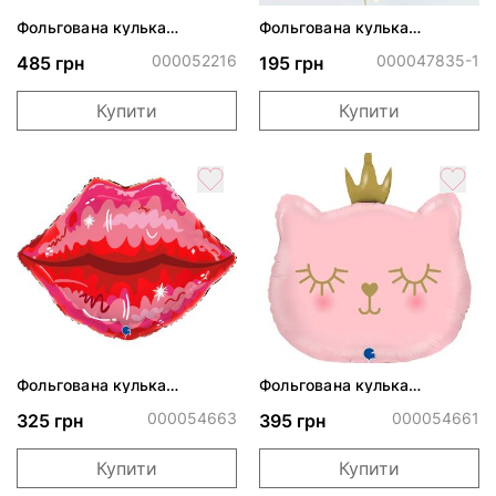
Фольгована кулька
Фольгована кулька
"Єдиноріг пастель
"Золотий вік"
голографія"
000052216
000047835-1
485 грн
195 грн
Купити
Купити
Фольгована кулька
Фольгована кулька
"Яскраві губки"
"Кішечка-принцеса з
короною"
000054663
000054661
325 грн
395 грн
Купити
Купити