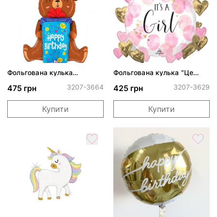
Фольгована кулька
Фольгована кулька "Це
"Ведмедик з подарунком"
дівчинка"
3207-3664
3207-3629
475 грн
425 грн
Купити
Купити