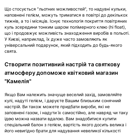
Що стосується "льотних можливостей", то надувні кульки,
наповнені гелієм, можуть триматися в повітрі до декількох
тижнів, а то і місяців. Існує технологія покриття повітряних
куль зсередини тонким шаром полімерного клею (hi float),
що і продовжує можливість знаходження виробів в польоті.
У Києві, наприклад, їх дуже часто замовляють як
універсальний подарунок, який підходить до будь-якого
свята.
Створити позитивний настрій та святкову
атмосферу допоможе квітковий магазин
"Камелія"
Якщо Вам належить значуще веселий захід, замовляйте
кулі, надуті гелієм, і даруєте Вашим близьким сонячний
настрій. Ви також можете придбати вироби, які не
заповнені газом, і надути їх самостійно, але навряд чи таку
ідею можна назвати вдалою. Вам знадобитися купити
спеціальний балон з гелієм, вартість якого досить велика і
його невигідно брати для надування невеликої кількості