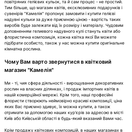
повітряних гелієвих кульок, та й сам процес - не простий.
Тим більше, що магазин квітів, ексклюзивних подарунків і
сувенірів "Камелія" пропонує замовити і купити гелієві
надувні кульки за дуже приємною ціною - вартість таких
виробів буде залежати від їх розміру і матеріалу. Чудовим
доповненням гелиевого надувного кулі стануть квіти або
флористична композиція, кожна квітка якої Ви можете
підібрати особисто, також у нас можна купити оригінальне
кімнатна рослина.
Чому Вам варто звернутися в квітковий
магазин "Камелія"
Ми - ті, чия сфера діяльності - вирощування декоративних
рослин на власних ділянках, і продаж імпортних квітів в
нашій комерційної мережі. Крім того, наші професійні
флористи створюють неймовірно красиві композиції, ціна
яких Вас приємно здивує, їх можна купити, а також
отримати за допомогою наших кур'єрів за адресою в місті
Київ або Київській області в будь-який вказаний Вами час.
Крім продажу квіткових композицій, в наших магазинах в