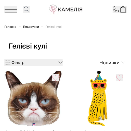
Перейти до змісту
Contact
Головна
Подарунки
Гелієві кулі
Гелієві кулі
Новинки
Фільтр