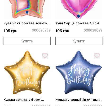
Куля зірка рожеве золото
Куля Серце рожеве 46 см
блискуча 46 см
000026239
000028029
195 грн
195 грн
Купити
Купити
Кулька золота у формі
Кулька у формі зірки темно
зірки 46см
синя 46см