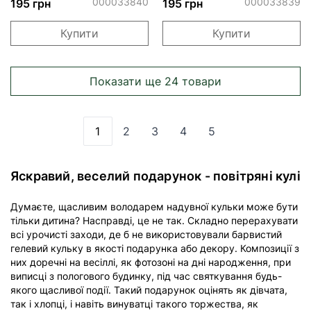
000033840
000033839
195 грн
195 грн
Купити
Купити
Показати ще 24 товари
1
2
3
4
5
Ви зараз читаєте сторінку
Сторінка
Сторінка
Сторінка
Сторінка
Яскравий, веселий подарунок - повітряні кулі
Думаєте, щасливим володарем надувної кульки може бути
тільки дитина? Насправді, це не так. Складно перерахувати
всі урочисті заходи, де б не використовували барвистий
гелевий кульку в якості подарунка або декору. Композиції з
них доречні на весіллі, як фотозоні на дні народження, при
виписці з пологового будинку, під час святкування будь-
якого щасливої ​​події. Такий подарунок оцінять як дівчата,
так і хлопці, і навіть винуватці такого торжества, як