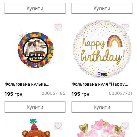
Купити
Купити
Фольгована кулька
Фольгована куля "Happy
"Сердитий кіт із тортом на
Birthday Веселка коло
ДР"
білий"
000057185
000037701
195 грн
195 грн
Купити
Купити