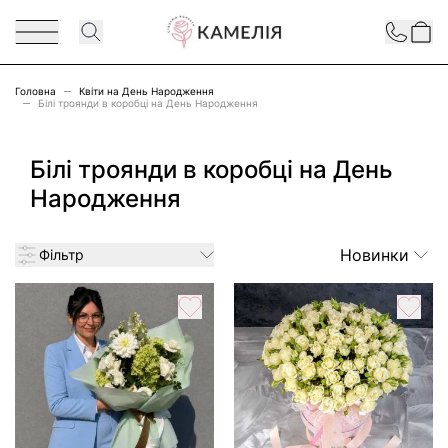
Перейти до змісту
Contact
Головна
Квіти на День Народження
Білі троянди в коробці на День Народження
Білі троянди в коробці на День
Народження
Новинки
Фільтр