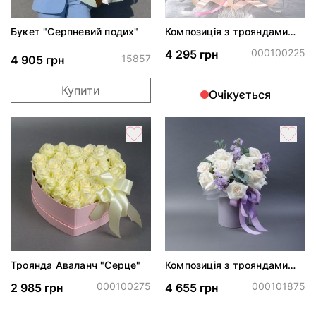
Букет "Серпневий подих"
Композиція з трояндами
спрей Сноу Флейк
000100225
4 295 грн
15857
4 905 грн
Купити
Очікується
Троянда Аваланч "Серце"
Композиція з трояндами
Плая Бланка*
000100275
000101875
2 985 грн
4 655 грн