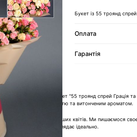
Букет із 55 троянд спрей
Оплата
Гарантія
ню розкіш - чарівний букет "55 троянд спрей Грація та
укеті вражає своєю свіжістю та витонченим ароматом.
і є гарантована якість наших квітів. Ми пишаємося св
чи, що кожна троянда виглядає ідеально.