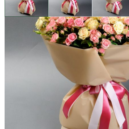
Опис товару
У нашому магазині квітів Camellia ви знайдете справж
хто цінує красу в деталях. Кожна троянда в цьому б
Однією з головних переваг покупки в нашому магазин
квітів. Кожен букет ретельно складений, забезпечую