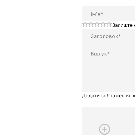
Ім'я
Залиште 
Підсумок
Відгук
Додати зображення ві