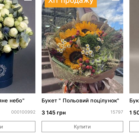
Хіт продажу
яне небо"
Букет " Польовий поцілунок"
Бук
Чер
000100992
15797
3 145 грн
1 5
ти
Купити