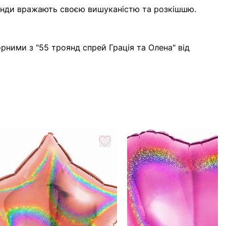
троянди вражають своєю вишуканістю та розкішшю.
рними з "55 троянд спрей Грація та Олена" від