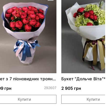
ет з 7 піоновидних троянд
Букет "Дольче Віта"*
рі Трендсеттер
292607
0
09 грн
2 905 грн
Купити
Купити