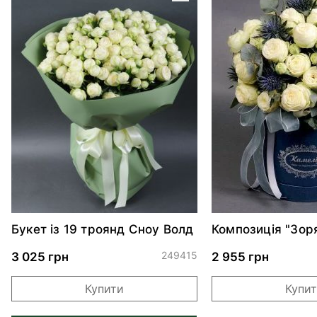
Букет із 19 троянд Сноу Волд
Композиція "Зор
249415
3 025 грн
2 955 грн
Купити
Купи