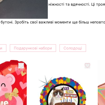
кет квітів - це вираз вашої ніжності та вдячності. Ці 
своїх близьких.
бутоні. Зробіть свої важливі моменти ще більш неповто
ки
Подарункові набори
Солодощі