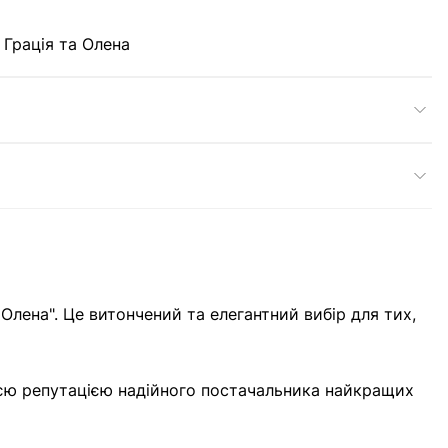
 Грація та Олена
 Олена". Це витончений та елегантний вибір для тих,
оєю репутацією надійного постачальника найкращих