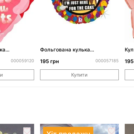
ка
Фольгована кулька
Кул
ними
"Сердитий кіт із тортом на
бли
ДР"
000059120
000057185
195 грн
195
ти
Купити