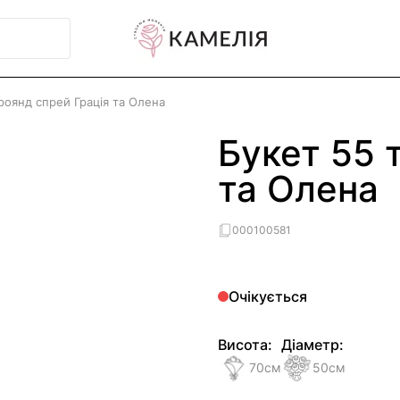
роянд спрей Грація та Олена
Букет 55 
та Олена
000100581
Очікується
Висота:
Діаметр:
70
см
50
см