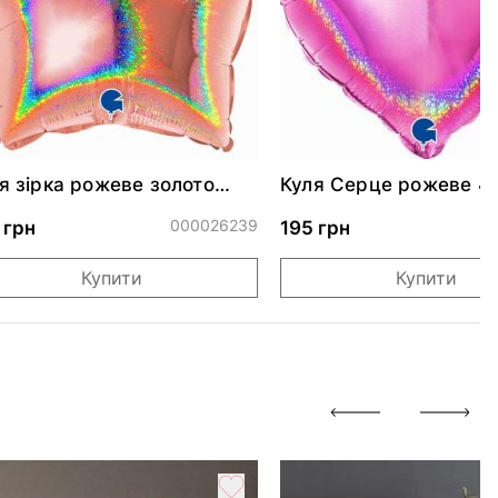
я зірка рожеве золото
Куля Серце рожеве 4
скуча 46 см
000026239
0
 грн
195 грн
Купити
Купити