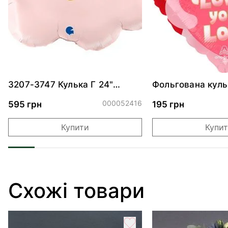
3207-3747 Кулька Г 24"
Фольгована куль
Хмаринка рожева ПАК
"Ведмедик з ніж
обіймами"
000052416
595 грн
195 грн
Купити
Купи
Схожі товари