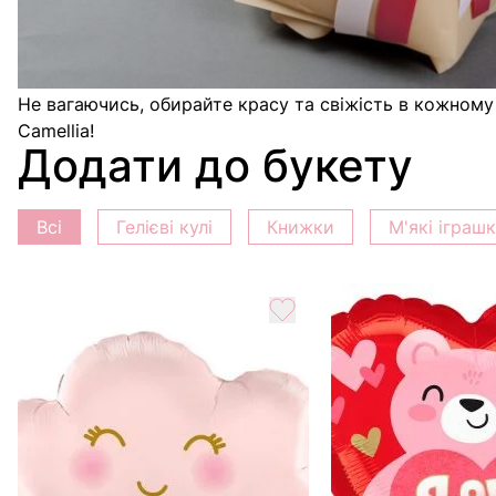
"55 троянд спрей Грація та Олена" - це не просто бу
Купуючи цей букет у нас, ви обираєте найкраще для 
Не вагаючись, обирайте красу та свіжість в кожному 
Camellia!
Додати до букету
Всі
Гелієві кулі
Книжки
М'які іграш