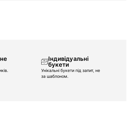
чне
Індивідуальні
букети
ків.
Унікальні букети під запит, не
за шаблоном.