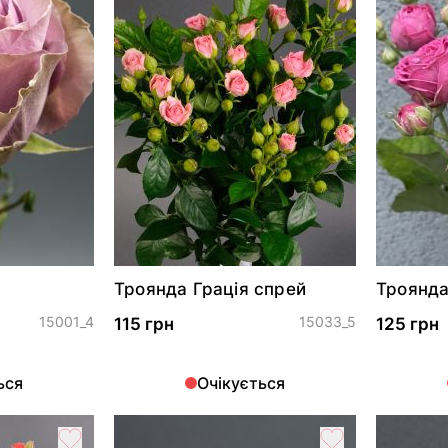
Троянда Грація спрей
Троянда
15001_4
15033_5
115 грн
125 грн
ься
Очікується