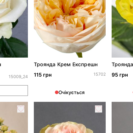
ч
Троянда Крем Експрешн
Троянда
15702
115 грн
95 грн
15009_24
и
Очікується