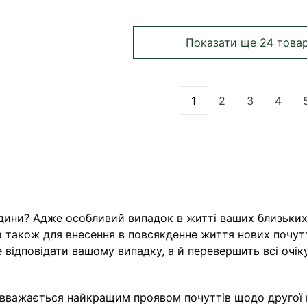
Показати ще 24 това
1
2
3
4
Ви зараз читаєте ст
Сторінка
Сторінка
Сторі
юдини? Адже особливий випадок в житті ваших близьких
 також для внесення в повсякденне життя нових почуттів
де відповідати вашому випадку, а й перевершить всі оч
а вважається найкращим проявом почуттів щодо другої