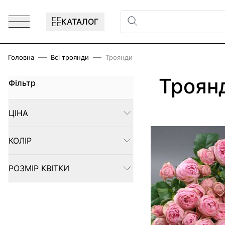
Перейти до змісту
КАТАЛОГ
Головна
Всі троянди
Троянди
Троян
Фільтр
Skip to product list
ЦІНА
FILTER
КОЛІР
FILTER
РОЗМІР КВІТКИ
FILTER