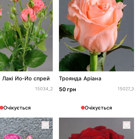
 Лакі Йо-Йо спрей
Троянда Аріана
15034_2
15027_3
50 грн
Очікується
Очікується