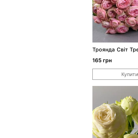
Троянда Світ Тр
спрей
165 грн
Купит