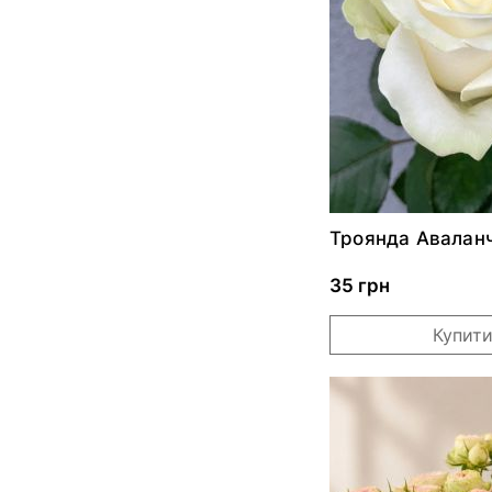
Троянда Авалан
35 грн
Купит