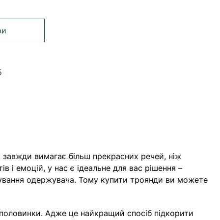
ри
5
орінку
нка
Сторінка
 завжди вимагає більш прекрасних речей, ніж
 і емоцій, у нас є ідеальне для вас рішення –
ікування одержувача. Тому купити троянди ви можете
 половинки. Адже це найкращий спосіб підкорити