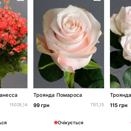
Ванесса
Троянда Помароса
Троянда
15028_14
ТЕП_15
99 грн
115 грн
ься
Очікується