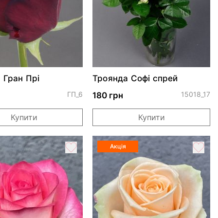
 Гран Прі
Троянда Софі спрей
ГП_6
15018_17
180 грн
Купити
Купити
Акція