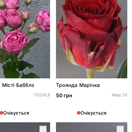
 Місті Бабблз
Троянда Марічка
15024_8
Марі_10
50 грн
Очікується
Очікується