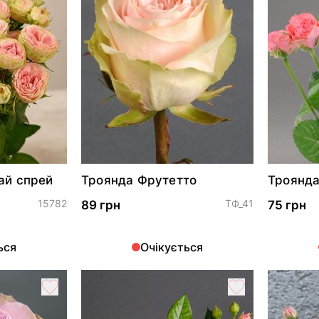
ай спрей
Троянда Фрутетто
Троянда
15782
ТФ_41
89 грн
75 грн
ься
Очікується