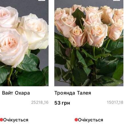
 Вайт Охара
Троянда Талея
25218_16
15017_18
53 грн
Очікується
Очікується