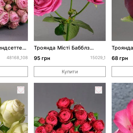
ендсеттер
Троянда Місті Бабблз
Троянда
стандарт
48168_108
15029_1
95 грн
68 грн
и
Купити