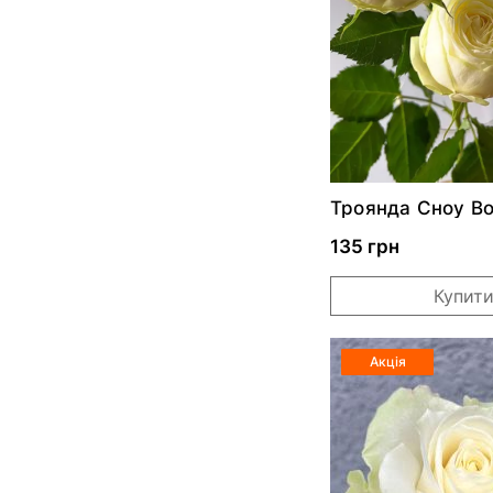
Троянда Сноу В
135 грн
Купит
Акція