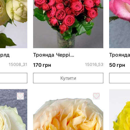
орлд
Троянда Черрі
Троянда
Трендсеттер
15008_31
15016_53
170 грн
50 грн
и
Купити