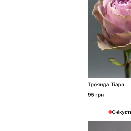
Троянда Тіара
95 грн
Очікуєт