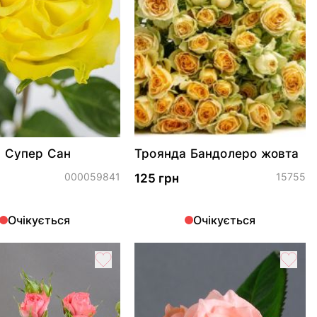
 Супер Сан
Троянда Бандолеро жовта
000059841
15755
125 грн
Очікується
Очікується