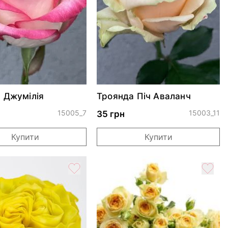
 Джумілія
Троянда Піч Аваланч
15005_7
15003_11
35 грн
Купити
Купити