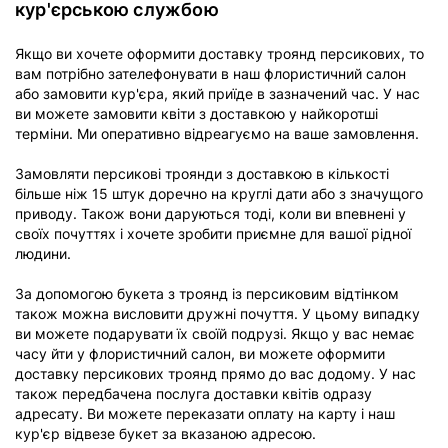
кур'єрською службою
Якщо ви хочете оформити доставку троянд персикових, то
вам потрібно зателефонувати в наш флористичний салон
або замовити кур'єра, який приїде в зазначений час. У нас
ви можете замовити квіти з доставкою у найкоротші
терміни. Ми оперативно відреагуємо на ваше замовлення.
Замовляти персикові троянди з доставкою в кількості
більше ніж 15 штук доречно на круглі дати або з значущого
приводу. Також вони даруються тоді, коли ви впевнені у
своїх почуттях і хочете зробити приємне для вашої рідної
людини.
За допомогою букета з троянд із персиковим відтінком
також можна висловити дружні почуття. У цьому випадку
ви можете подарувати їх своїй подрузі. Якщо у вас немає
часу йти у флористичний салон, ви можете оформити
доставку персикових троянд прямо до вас додому. У нас
також передбачена послуга доставки квітів одразу
адресату. Ви можете переказати оплату на карту і наш
кур'єр відвезе букет за вказаною адресою.