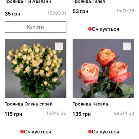
Троянда Піч Аваланч
Троянда Талея
15017_18
53 грн
15003_11
35 грн
Купити
Очікується
Троянда Олена спрей
Троянда Кахала
15046_20
98514_33
115 грн
135 грн
Очікується
Очікується