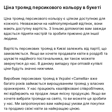
Ціна троянд персикового кольору в букеті
Ціна троянд персикового кольору є цілком доступною для
кожного. Незважаючи на найпопулярніший відтінок, вони
мають доступну вартість. З їхньою допомогою вам завжди
вдасться підняти настрій та зробити приємно для іншої
людини.
Вартість персикових троянд в Києві залежить від партії, що
замовляється. Якщо ви хочете продавати квіти в роздріб та
шукаєте надійного постачальника, ви також можете
звернутися до нас. В даному випадку при оптовій купівлі
ціни будуть значно нижчими.
Виробник персикових троянд в Україні
«Camellia» вже
багато років займається вирощуванням троянд у власних
оранжереях. У нас працюють кваліфіковані співробітники,
які відбирають на продаж лише якісну продукцію. Якщо ви
хочете вибрати троянди на свято, то ви можете це зробити
у нас. Ми запропонуємо вам найкращі умови для покупки
та продамо свіжі квіти за найкращою ціною.