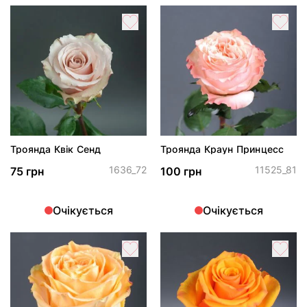
Троянда Квік Сенд
Троянда Краун Принцесс
1636_72
11525_81
75 грн
100 грн
Очікується
Очікується