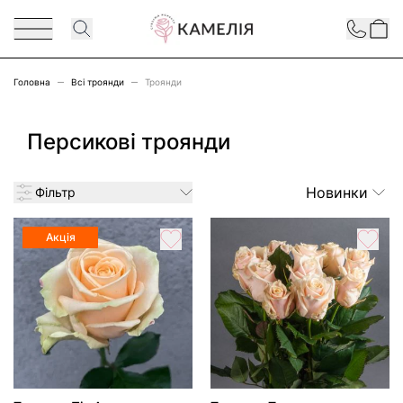
Перейти до змісту
Contact
Головна
Всі троянди
Троянди
Персикові троянди
Новинки
Фільтр
Акція