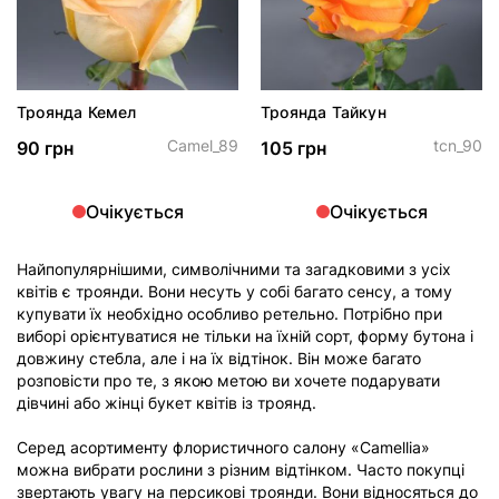
Троянда Кемел
Троянда Тайкун
Camel_89
tcn_90
90 грн
105 грн
Очікується
Очікується
Найпопулярнішими, символічними та загадковими з усіх
квітів є троянди. Вони несуть у собі багато сенсу, а тому
купувати їх необхідно особливо ретельно. Потрібно при
виборі орієнтуватися не тільки на їхній сорт, форму бутона і
довжину стебла, але і на їх відтінок. Він може багато
розповісти про те, з якою метою ви хочете подарувати
дівчині або жінці букет квітів із троянд.
Серед асортименту флористичного салону «Camellia»
можна вибрати рослини з різним відтінком. Часто покупці
звертають увагу на персикові троянди. Вони відносяться до