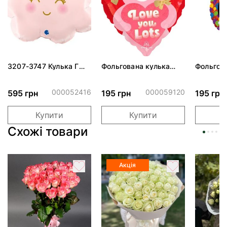
3207-3747 Кулька Г
Фольгована кулька
Фольгов
24" Хмаринка рожева
"Ведмедик з ніжними
"Сердити
ПАК
обіймами"
тортом 
000052416
000059120
595 грн
195 грн
195 грн
Купити
Купити
Схожі товари
Акція