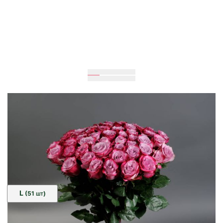
Очікується
70
см
50
см
Розмір:
L
(51
)
ШТ