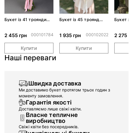
Букет із 41 троянди
Букет із 45 троянд
Букет з 
Джумілія
Аваланч
Сноу Во
000101784
000102022
2 455 грн
1 935 грн
2 275 г
Купити
Купити
Наші переваги
Швидка доставка
Ми доставимо букет протягом трьох годин з
моменту замовлення.
Гарантія якості
Доставляємо лише свіжі квіти.
Власне тепличне
виробництво
Свіжі квіти без посередників.