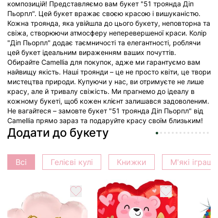
композицій! Представляємо вам букет "51 троянда Діп
Пьорпл". Цей букет вражає своєю красою і вишуканістю.
Кожна троянда, яка увійшла до цього букету, неповторна та
свіжа, створюючи атмосферу неперевершеної краси. Колір
"Діп Пьорпл" додає таємничості та елегантності, роблячи
цей букет ідеальним вираженням ваших почуттів.
Обирайте Camellia для покупок, адже ми гарантуємо вам
найвищу якість. Наші троянди – це не просто квіти, це твори
мистецтва природи. Купуючи у нас, ви отримуєте не лише
красу, але й тривалу свіжість. Ми прагнемо до ідеалу в
кожному букеті, щоб кожен клієнт залишався задоволеним.
Не вагайтеся – замовте букет "51 троянда Діп Пьорпл" від
Camellia прямо зараз та подаруйте красу своїм близьким!
Додати до букету
Всі
Гелієві кулі
Книжки
М'які іграш