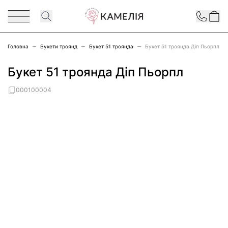
Перейти до змісту
Contact
Головна
Букети троянд
Букет 51 троянда
Букет 51 троянда Діп Пьорпл
Букет 51 троянда Діп Пьорпл
000100004
Main image
Click to view image in fullscreen