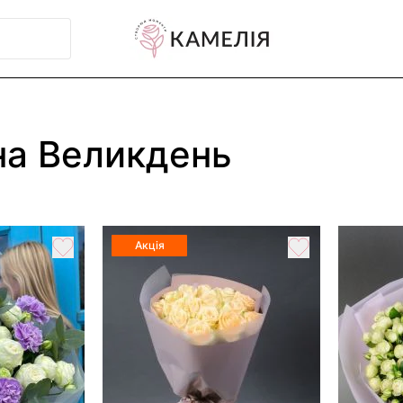
на Великдень
Акція