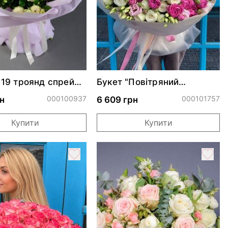
з 19 троянд спрей
Букет "Повітряний
орлд
поцілунок"
000100937
000101757
н
6 609 грн
Купити
Купити