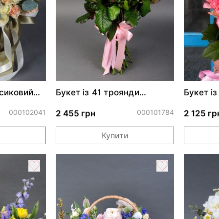
сиковий
Букет із 41 троянди
Букет і
Джумілія
Джумілі
000102041
000101784
2 455 грн
2 125 гр
и
Купити