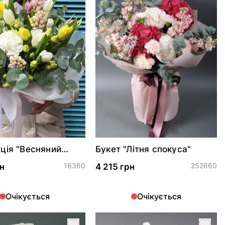
ція "Весняний
Букет "Літня спокуса"
ок"
16360
252660
н
4 215 грн
Очікується
Очікується