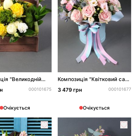
ція "Великодній
Композиція "Квітковий сад"
з декором кроликом
000101675
000101677
н
3 479 грн
Очікується
Очікується