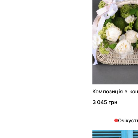
Композиція в ко
"Великодній кро
3 045 грн
Очікуєт