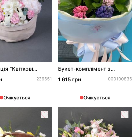
ія "Квіткові
Букет-комплімент з
"
гіацинтами "Акварель"
236651
000100836
н
1 615 грн
Очікується
Очікується