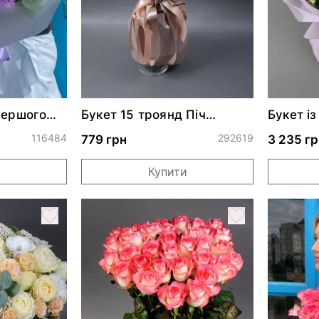
першого
Букет 15 троянд Піч
Букет і
Аваланч
Сноу В
116484
292619
779 грн
3 235 гр
и
Купити