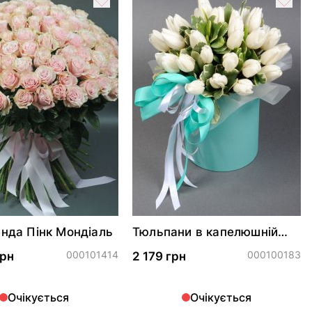
янда Пінк Мондіаль
Тюльпани в капелюшній
коробці
000101414
000100183
грн
2 179 грн
Очікується
Очікується