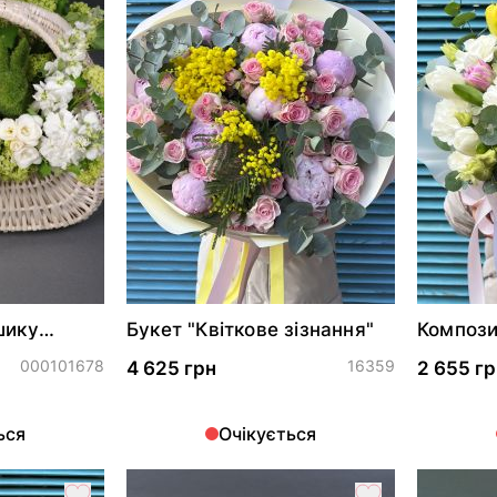
шику
Букет "Квіткове зізнання"
Компози
лик"
поцілун
000101678
16359
4 625 грн
2 655 гр
ься
Очікується