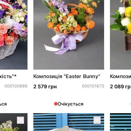
жість"*
Композиція "Easter Bunny"
Компози
кролик"
000100886
000101673
2 579 грн
2 089 гр
ься
Очікується