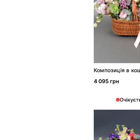
Композиція в ко
"Квіткова усмішк
4 095 грн
Очікуєт