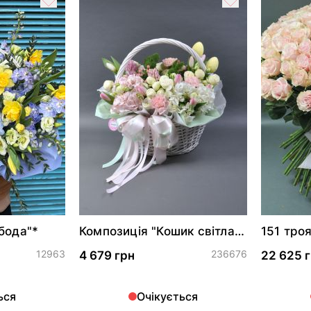
бода"*
Композиція "Кошик світла і
151 тро
надії"
12963
236676
4 679 грн
22 625 
ься
Очікується