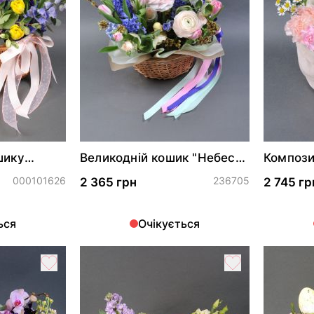
шику
Великодній кошик "Небесна
Композиц
а весни"
благодать"
зайчики
000101626
236705
2 365 грн
2 745 гр
ься
Очікується