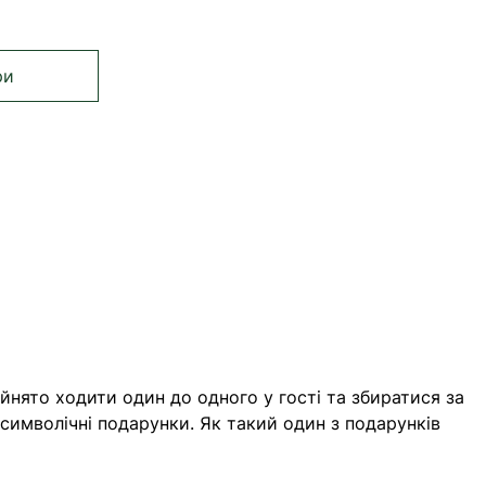
ри
те сторінку
нка
йнято ходити один до одного у гості та збиратися за
символічні подарунки. Як такий один з подарунків