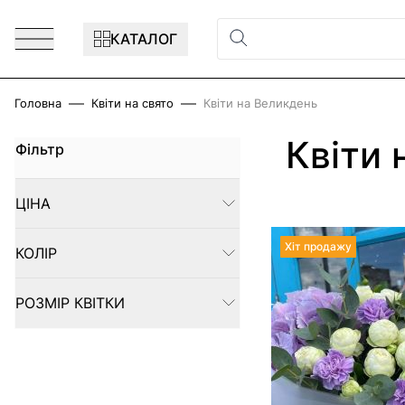
Перейти до змісту
КАТАЛОГ
Головна
Квіти на свято
Квіти на Великдень
Квіти 
Фільтр
Skip to product list
ЦІНА
FILTER
Хіт продажу
КОЛІР
FILTER
РОЗМІР КВІТКИ
FILTER