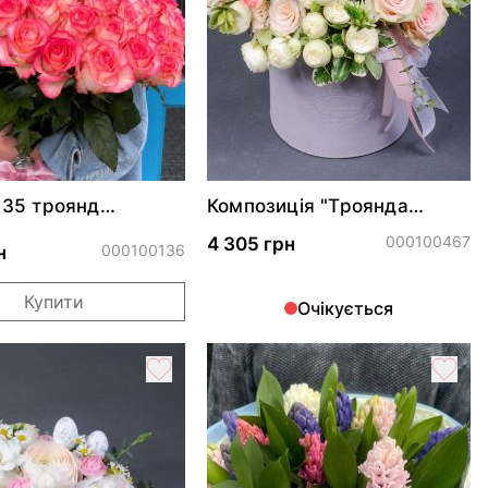
з 35 троянд
Композиція "Троянда
я
вітрів"*
000100467
4 305 грн
000100136
н
Купити
Очікується