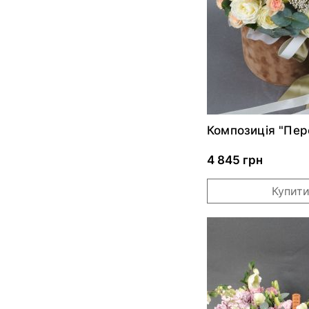
Композиція "Пер
шарм"*
4 845 грн
Купит