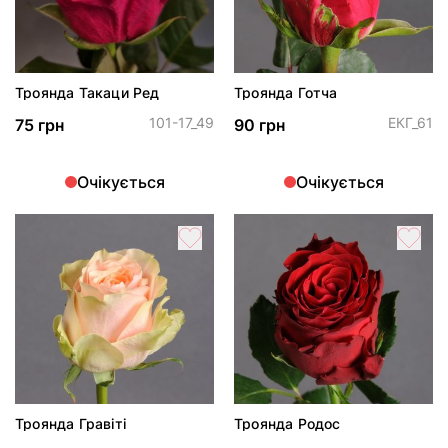
Троянда Такаци Ред
Троянда Готча
101-17_49
ЕКГ_61
75 грн
90 грн
Очікується
Очікується
Троянда Гравіті
Троянда Родос