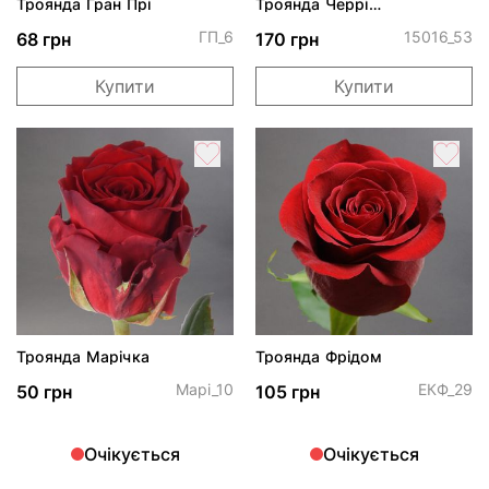
Троянда Гран Прі
Троянда Черрі
Трендсеттер
ГП_6
15016_53
68 грн
170 грн
Купити
Купити
Троянда Марічка
Троянда Фрідом
Марі_10
ЕКФ_29
50 грн
105 грн
Очікується
Очікується