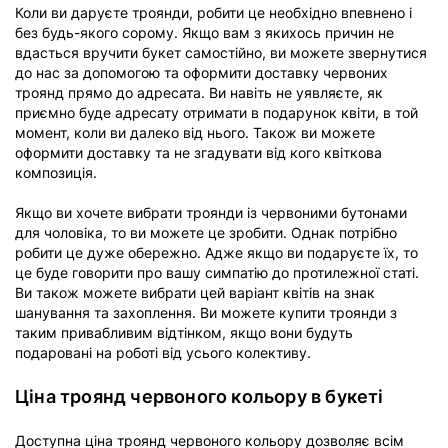
Коли ви даруєте троянди, робити це необхідно впевнено і
без будь-якого сорому. Якщо вам з якихось причин не
вдасться вручити букет самостійно, ви можете звернутися
до нас за допомогою та оформити доставку червоних
троянд прямо до адресата. Ви навіть не уявляєте, як
приємно буде адресату отримати в подарунок квіти, в той
момент, коли ви далеко від нього. Також ви можете
оформити доставку та не згадувати від кого квіткова
композиція.
Якщо ви хочете вибрати троянди із червоними бутонами
для чоловіка, то ви можете це зробити. Однак потрібно
робити це дуже обережно. Адже якщо ви подаруєте їх, то
це буде говорити про вашу симпатію до протилежної статі.
Ви також можете вибрати цей варіант квітів на знак
шанування та захоплення. Ви можете купити троянди з
таким привабливим відтінком, якщо вони будуть
подаровані на роботі від усього колективу.
Ціна троянд червоного кольору в букеті
Доступна ціна троянд червоного кольору дозволяє всім