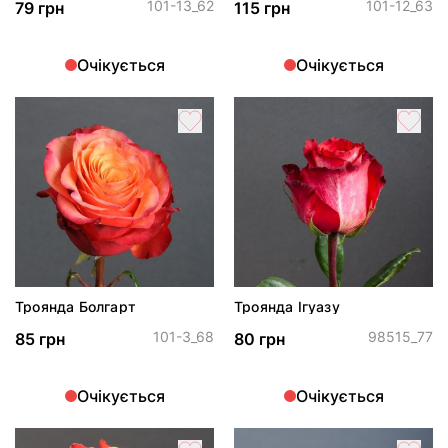
101-13_62
101-12_63
79 грн
115 грн
Очікується
Очікується
Троянда Болгарт
Троянда Ігуазу
101-3_68
98515_77
85 грн
80 грн
Очікується
Очікується