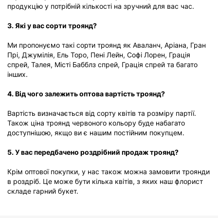
продукцію у потрібній кількості на зручний для вас час.
3. Які у вас сорти троянд?
Ми пропонуємо такі сорти троянд як Аваланч, Аріана, Гран
Прі, Джумілія, Ель Торо, Пені Лейн, Софі Лорен, Грація
спрей, Талея, Місті Бабблз спрей, Грація спрей та багато
інших.
4. Від чого залежить оптова вартість троянд?
Вартість визначається від сорту квітів та розміру партії.
Також ціна троянд червоного кольору буде набагато
доступнішою, якщо ви є нашим постійним покупцем.
5. У вас передбачено роздрібний продаж троянд?
Крім оптової покупки, у нас також можна замовити троянди
в роздріб. Це може бути кілька квітів, з яких наш флорист
складе гарний букет.