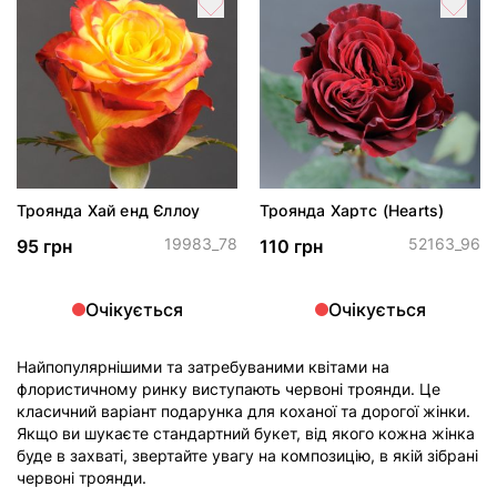
Троянда Хай енд Єллоу
Троянда Хартс (Hearts)
19983_78
52163_96
95 грн
110 грн
Очікується
Очікується
Найпопулярнішими та затребуваними квітами на
флористичному ринку виступають червоні троянди. Це
класичний варіант подарунка для коханої та дорогої жінки.
Якщо ви шукаєте стандартний букет, від якого кожна жінка
буде в захваті, звертайте увагу на композицію, в якій зібрані
червоні троянди.