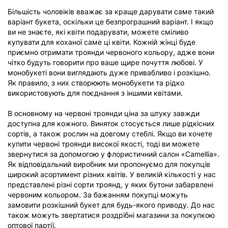
Більшість чоловіків вважає за краще дарувати саме такий
варіант букета, оскільки це безпрограшний варіант. І якщо
ви не знаєте, які квіти подарувати, можете сміливо
купувати для коханої саме ці квіти. Кожній жінці буде
приємно отримати троянди червоного кольору, адже вони
чітко будуть говорити про ваше щире почуття любові. У
монобукеті вони виглядають дуже привабливо і розкішно.
Як правило, з них створюють монобукети та рідко
використовують для поєднання з іншими квітами.
В основному на червоні троянди ціна за штуку завжди
доступна для кожного. Виняток стосується лише рідкісних
сортів, а також рослин на довгому стеблі. Якщо ви хочете
купити червоні троянди високої якості, тоді ви можете
звернутися за допомогою у флористичний салон «Camellia».
Як відповідальний виробник ми пропонуємо для покупців
широкий асортимент різних квітів. У великій кількості у нас
представлені різні сорти троянд, у яких бутони забарвлені
червоним кольором. За бажанням покупці можуть
замовити розкішний букет для будь-якого приводу. До нас
також можуть звертатися роздрібні магазини за покупкою
оптової партії.