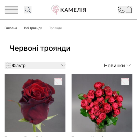
Перейти до змісту
Contact
Головна
Всі троянди
Троянди
Червоні троянди
Новинки
Фільтр