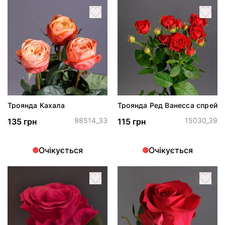
Троянда Кахала
Троянда Ред Ванесса спрей
98514_33
15030_39
135 грн
115 грн
Очікується
Очікується