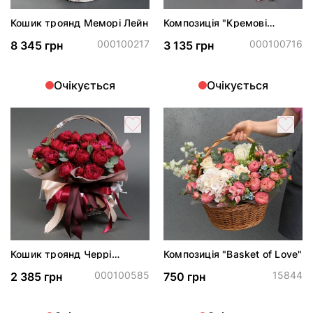
Кошик троянд Меморі Лейн
Композиція "Кремові
вершки"
000100217
000100716
8 345 грн
3 135 грн
Очікується
Очікується
Кошик троянд Черрі
Композиція "Basket of Love"
Трендсеттер
000100585
15844
2 385 грн
750 грн