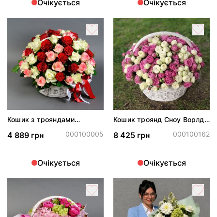
Очікується
Очікується
Кошик з трояндами
Кошик троянд Сноу Ворлд і
Аваланч, Джумілія і Гран
Місті Бабблз
Прі
000100005
000100162
4 889 грн
8 425 грн
Очікується
Очікується