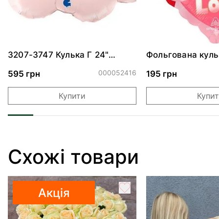
3207-3747 Кулька Г 24"
Фольгована куль
Хмаринка рожева ПАК
"Ведмедик з ніж
обіймами"
000052416
595 грн
195 грн
Купити
Купи
Схожі товари
Акція