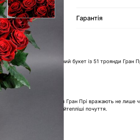
Гарантія
ми пропонуємо ексклюзивний букет із 51 троянди Гран П
ну якість та свіжість.
ро клієнтів. Наші троянди Гран Прі вражають не лише ч
ий буде виражати ваші найтепліші почуття.