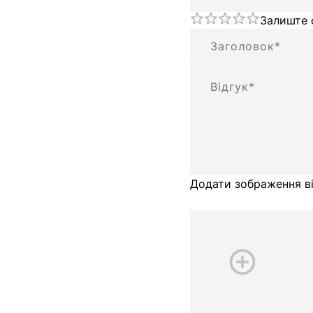
Залиште 
Підсумок
Відгук
Додати зображення ві