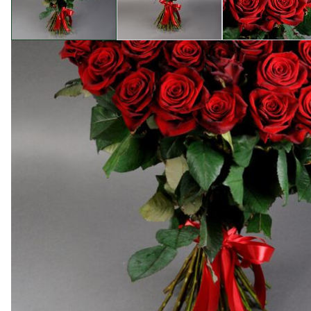
Опис товару
Ласкаво запрошуємо в магазин квітів "Camellia", де 
власноруч нашими фахівцями, гарантуючи непереверше
Camellia славиться своєю вишуканістю та турботою п
отримаєте не просто букет, а витончений шедевр, як
Переваги покупки у Camellia: