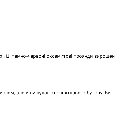
рі. Ці темно-червоні оксамитові троянди вирощені
ислом, але й вишуканістю квіткового бутону. Ви