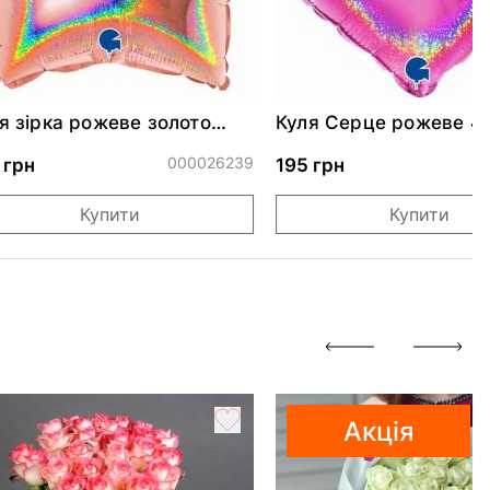
я зірка рожеве золото
Куля Серце рожеве 4
скуча 46 см
000026239
0
 грн
195 грн
Купити
Купити
Акція