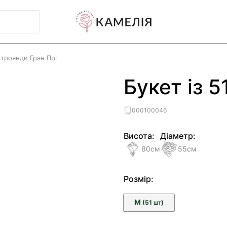
1 троянди Гран Прі
Букет із 5
000100046
Висота:
Діаметр:
80
см
55
см
Розмір:
M
(51
)
ШТ