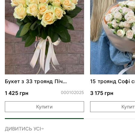
Букет з 33 троянд Піч
15 троянд Софі 
Аваланч
000102025
1 425 грн
3 175 грн
Купити
Купи
ДИВИТИСЬ УСІ