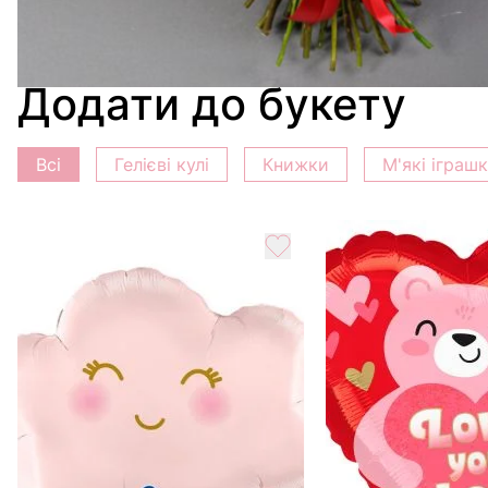
Вирощено з любов'ю:
Кожна троянда Гран Прі вирощен
Свіжість гарантована:
Ми гарантуємо свіжість кожної 
Ексклюзивний дизайн:
Кожен букет створюється наши
Додати до букету
Всі
Гелієві кулі
Книжки
М'які іграш