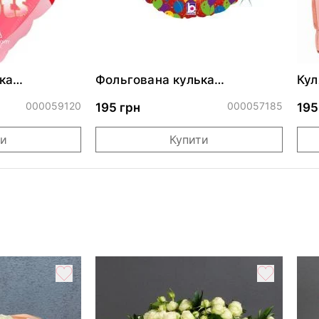
ка
Фольгована кулька
Кул
ними
"Сердитий кіт із тортом на
бли
ДР"
000059120
000057185
195 грн
195
ти
Купити