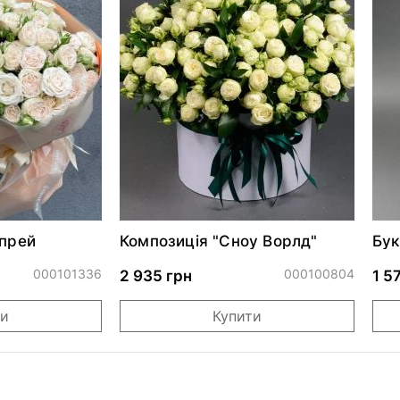
спрей
Композиція "Сноу Ворлд"
Бук
000101336
000100804
2 935 грн
1 5
ти
Купити