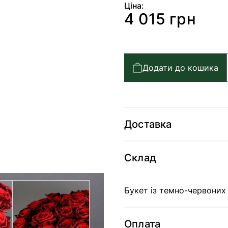
Ціна:
4 015 грн
Додати до кошика
Доставка
Склад
arger image
View larger image
Букет із темно-червоних
Оплата