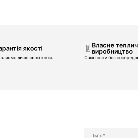
Власне тепли
арантія якості
виробництво
вляємо лише свіжі квіти.
Свіжі квіти без посередни
Ім'я