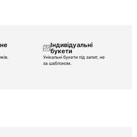
чне
Індивідуальні
букети
ків.
Унікальні букети під запит, не
за шаблоном.