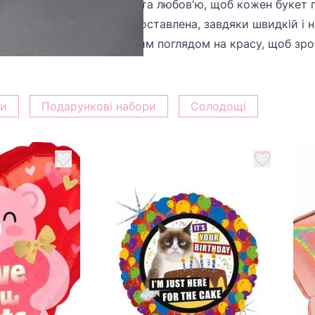
а з найбільшою увагою та любов'ю, щоб кожен букет п
троянди, яка буде вам доставлена, завдяки швидкій і н
х квіткарями з унікальним поглядом на красу, щоб зр
ки
Подарункові набори
Солодощі