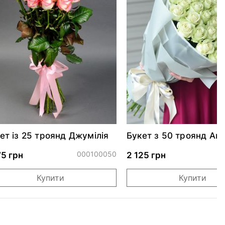
ет із 25 троянд Джумілія
Букет з 50 троянд Ав
000100050
0
75 грн
2 125 грн
Купити
Купити