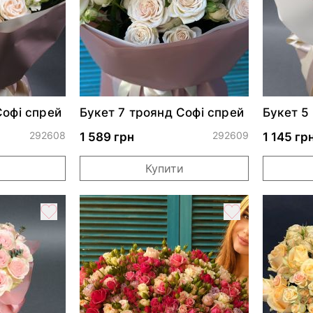
Софі спрей
Букет 7 троянд Софі спрей
Букет 5
292608
292609
1 589 грн
1 145 гр
и
Купити