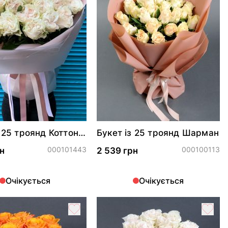
з 25 троянд Коттон
Букет із 25 троянд Шарман
шн
000101443
000100113
н
2 539 грн
Очікується
Очікується