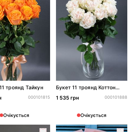
 11 троянд Тайкун
Букет 11 троянд Коттон
Експрешн
000101815
000101888
н
1 535 грн
Очікується
Очікується