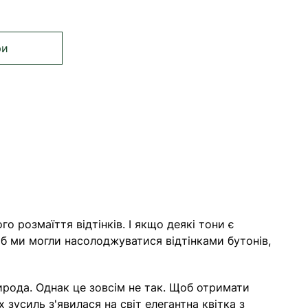
ри
аєте сторінку
а
 розмаїття відтінків. І якщо деякі тони є
об ми могли насолоджуватися відтінками бутонів,
ирода. Однак це зовсім не так. Щоб отримати
 зусиль з'явилася на світ елегантна квітка з