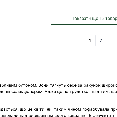
Показати ще 15 това
1
2
Ви зараз чит
Сторінк
бливим бутоном. Вони тягнуть себе за рахунок широкого
вдячні селекціонерам. Адже це не трудяться над тим, щ
дасться, що це квіти, які таким чином пофарбувала пр
ацювали над вирішенням цього завдання. В результаті їх