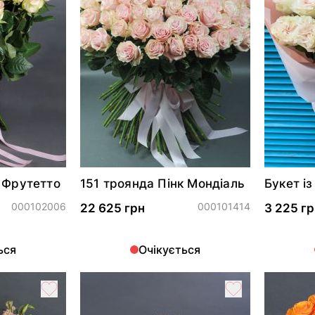
 Фрутетто
151 троянда Пінк Мондіаль
Букет і
Експре
000102006
000101414
22 625 грн
3 225 гр
ься
Очікується