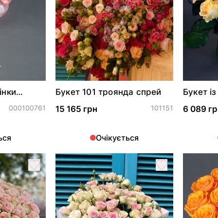
інки
Букет 101 троянда спрей
Букет із
Аваланч
000100761
101151
15 165 грн
6 089 гр
ься
Очікується