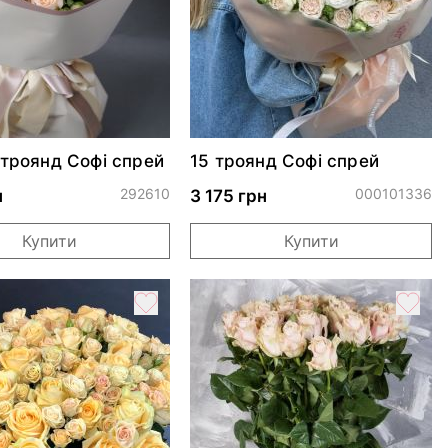
 троянд Софі спрей
15 троянд Софі спрей
292610
000101336
н
3 175 грн
Купити
Купити