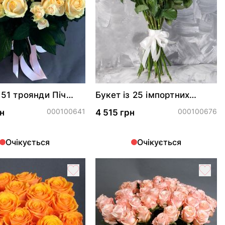
 51 троянди Піч
Букет із 25 імпортних
 і Софі спрей*
троянд Пінк Мондіаль
000100641
000100676
н
4 515 грн
Очікується
Очікується