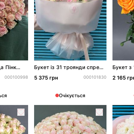
а Пінк
Букет із 31 троянди спрей
Букет з
Софі і Гуд Муд
000100998
000101830
5 375 грн
2 165 гр
ься
Очікується