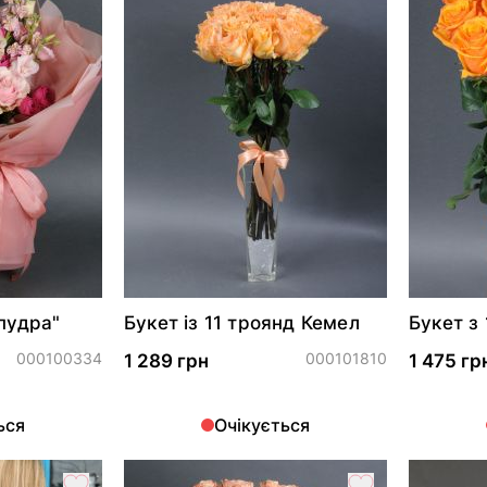
пудра"
Букет із 11 троянд Кемел
Букет з
000100334
000101810
1 289 грн
1 475 гр
ься
Очікується