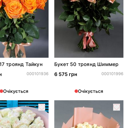
 17 троянд Тайкун
Букет 50 троянд Шиммер
000101936
000101996
н
6 575 грн
Очікується
Очікується