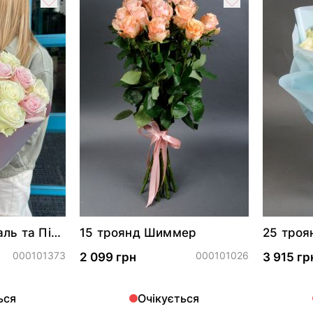
ль та Пінк
15 троянд Шиммер
25 троя
000101373
000101026
2 099 грн
3 915 гр
ься
Очікується