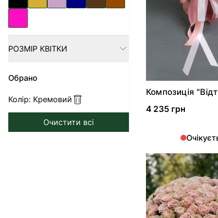
РОЗМІР КВІТКИ
FILTER
Обрано
Композиція "Відт
Колір:
Кремовий
любові"
4 235 грн
Очистити всі
Очікуєт