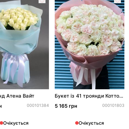
нд Атена Вайт
Букет із 41 троянди Коттон
Експрешн
000101384
000101803
н
5 165 грн
Очікується
Очікується