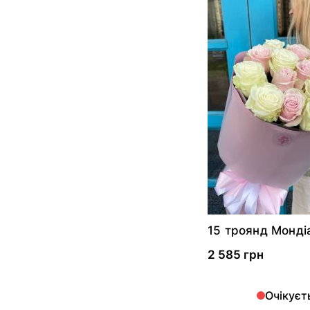
15 троянд Мондіа
Мондіаль
2 585 грн
Очікуєт