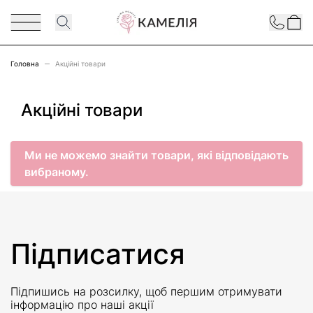
Перейти до змісту
Contact
Головна
Акційні товари
Акційні товари
Ми не можемо знайти товари, які відповідають
вибраному.
Підписатися
Підпишись на розсилку, щоб першим отримувати
інформацію про наші акції