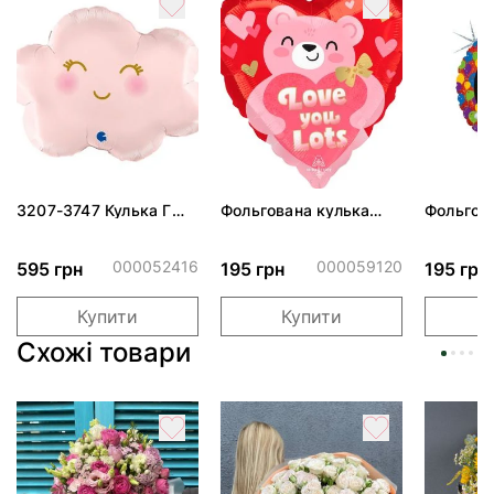
3207-3747 Кулька Г
Фольгована кулька
Фольгов
24" Хмаринка рожева
"Ведмедик з ніжними
"Сердити
ПАК
обіймами"
тортом 
000052416
000059120
595 грн
195 грн
195 грн
Купити
Купити
Схожі товари