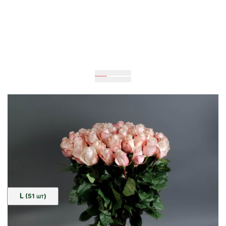
Очікується
70
см
50
см
Розмір:
L
(51
)
ШТ