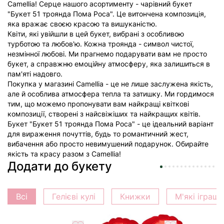
Camellia! Серце нашого асортименту - чарівний букет
"Букет 51 троянда Пома Роса". Це витончена композиція,
яка вражає своєю красою та вишуканістю.
Квіти, які увійшли в цей букет, вибрані з особливою
турботою та любов'ю. Кожна троянда - символ чистої,
незмінної любові. Ми прагнемо подарувати вам не просто
букет, а справжню емоційну атмосферу, яка залишиться в
пам'яті надовго.
Покупка у магазині Camellia - це не лише заслужена якість,
але й особлива атмосфера тепла та затишку. Ми гордимося
тим, що можемо пропонувати вам найкращі квіткові
композиції, створені з найсвіжіших та найкращих квітів.
Букет "Букет 51 троянда Пома Роса" - це ідеальний варіант
для вираження почуттів, будь то романтичний жест,
вибачення або просто невимушений подарунок. Обирайте
якість та красу разом з Camellia!
Додати до букету
Всі
Гелієві кулі
Книжки
М'які іграш