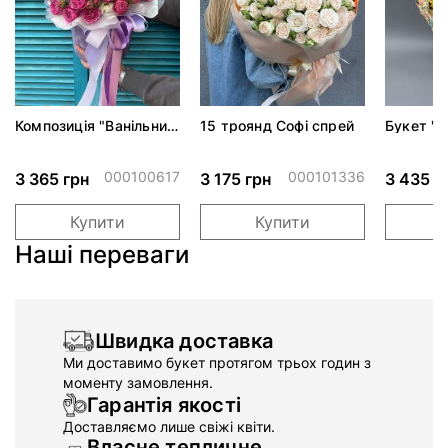
Композиція "Ванільний
15 троянд Софі спрей
Букет "
крем"*
поле"
000100617
000101336
3 365 грн
3 175 грн
3 435 г
Купити
Купити
Наші переваги
Швидка доставка
Ми доставимо букет протягом трьох годин з
моменту замовлення.
Гарантія якості
Доставляємо лише свіжі квіти.
Власне тепличне