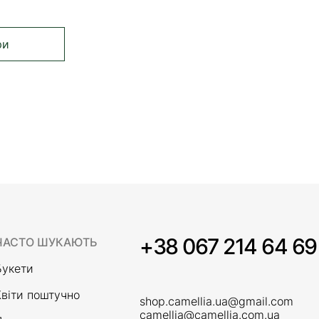
ри
те сторінку
нка
+38 067 214 64 69
ЧАСТО ШУКАЮТЬ
Букети
Квіти поштучно
shop.camellia.ua@gmail.com
camellia@camellia.com.ua