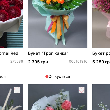
rnel Red
Букет "Тропіканка"
Букет р
Хамела
275586
000101916
2 305 грн
5 289 гр
ься
Очікується