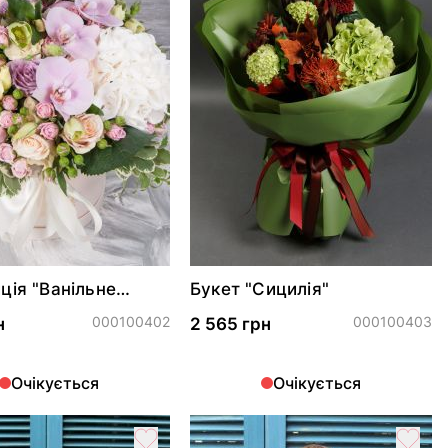
ція "Ванільне
Букет "Сицилія"
000100402
000100403
н
2 565 грн
Очікується
Очікується