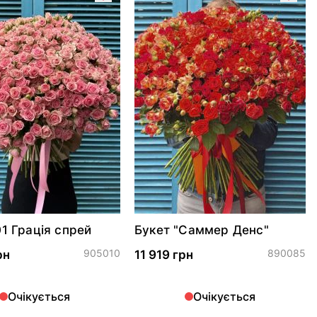
01 Грація спрей
Букет "Саммер Денс"
905010
890085
рн
11 919 грн
Очікується
Очікується