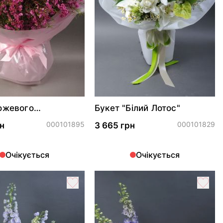
ожевого
Букет "Білий Лотос"
ціуму
000101895
000101829
н
3 665 грн
Очікується
Очікується