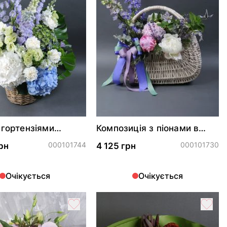
 гортензіями
Композиція з піонами в
ий сад"
кошику*
000101744
000101730
рн
4 125 грн
Очікується
Очікується