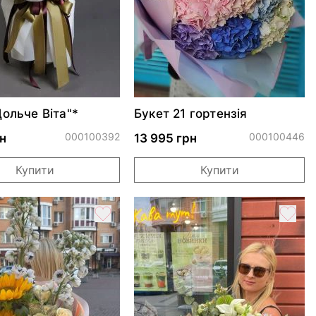
Дольче Віта"*
Букет 21 гортензія
000100392
000100446
н
13 995 грн
Купити
Купити