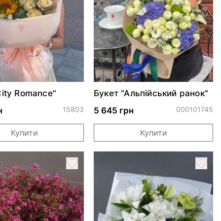
City Romance"
Букет "Альпійський ранок"
15803
000101745
н
5 645 грн
Купити
Купити