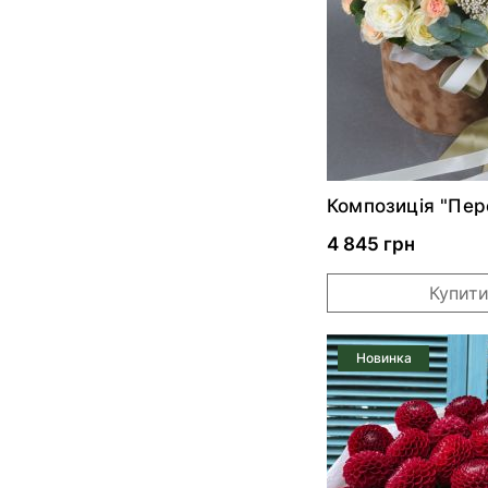
Композиція "Пер
шарм"*
4 845 грн
Купит
Новинка