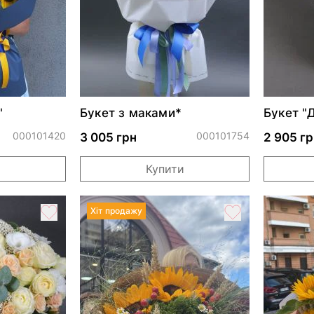
"
Букет з маками*
Букет "
000101420
000101754
3 005 грн
2 905 гр
и
Купити
Хіт продажу