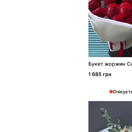
Букет жоржин Co
1 685 грн
Очікуєт