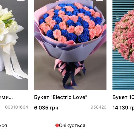
лими
Букет "Electric Love"
Букет 1
000101664
958420
6 035 грн
14 139 г
ься
Очікується