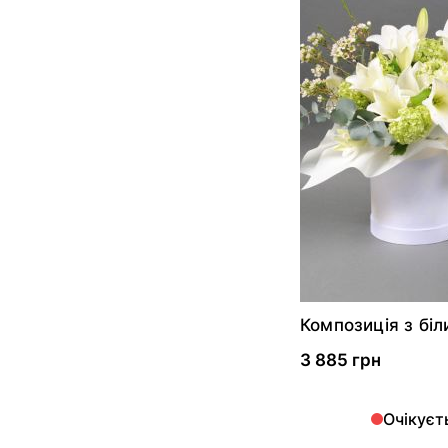
Композиція з бі
ліліями
3 885 грн
Очікуєт