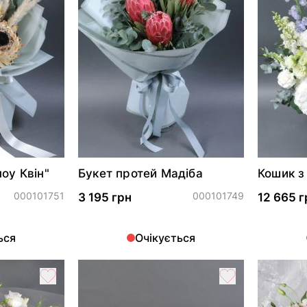
оу Квін"
Букет протей Мадіба
Кошик з
"Квітуч
000101751
000101749
3 195 грн
12 665 г
ься
Очікується