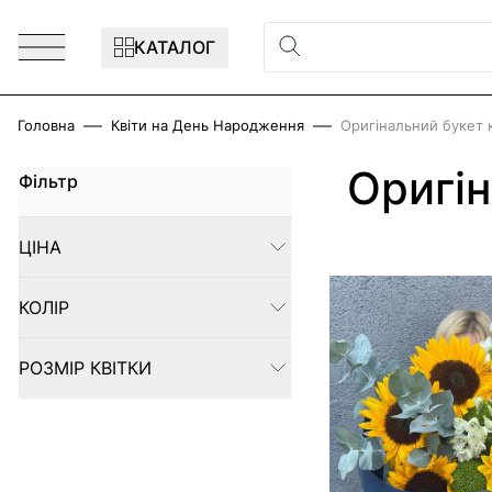
Перейти до змісту
КАТАЛОГ
Головна
Квіти на День Народження
Оригінальний букет 
Оригін
Фільтр
Skip to product list
ЦІНА
FILTER
КОЛІР
FILTER
РОЗМІР КВІТКИ
FILTER