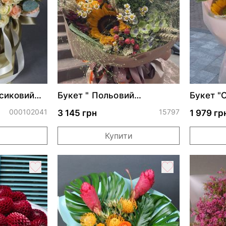
сиковий
Букет " Польовий
Букет "
поцілунок"
000102041
15797
3 145 грн
1 979 гр
и
Купити