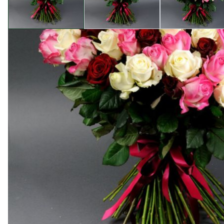
Опис товару
Camellia - це ваш найкращий вибір для найвищої якос
складається з бордових троянд Гран Прі, білих троя
Обирайте наш магазин, оскільки ми гарантуємо найви
лише красивий букет, а й впевненість у тому, що ва
Додати до букету