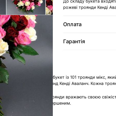
До складу букета входять
рожеві троянди Кенді Ав
Оплата
Гарантія
ті квітів. Представляємо букет із 101 троянди мікс, я
нд Аваланч і рожевих троянд Кенді Аваланч. Кожна троя
щу якість квітів. Наші троянди вражають своєю свіжіст
ш подарунок буде неперевершеним.