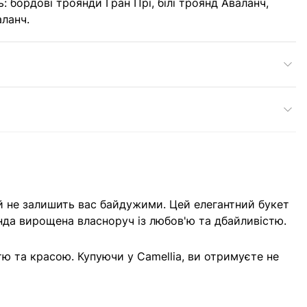
: бордові троянди Гран Прі, білі троянд Аваланч,
аланч.
кий не залишить вас байдужими. Цей елегантний букет
нда вирощена власноруч із любов'ю та дбайливістю.
ю та красою. Купуючи у Camellia, ви отримуєте не