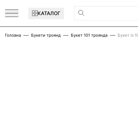
Перейти до змісту
КАТАЛОГ
Головна
Букети троянд
Букет 101 троянда
Букет із 1
Main image
Click to view image in fullscreen