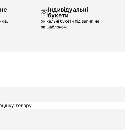
чне
Індивідуальні
букети
ків.
Унікальні букети під запит, не
за шаблоном.
оцінку товару