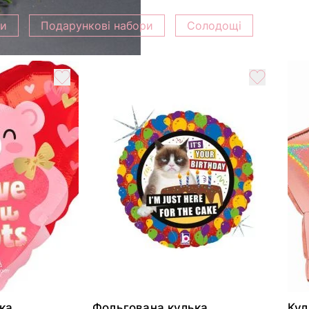
ки
Подарункові набори
Солодощі
ка
Фольгована кулька
Кул