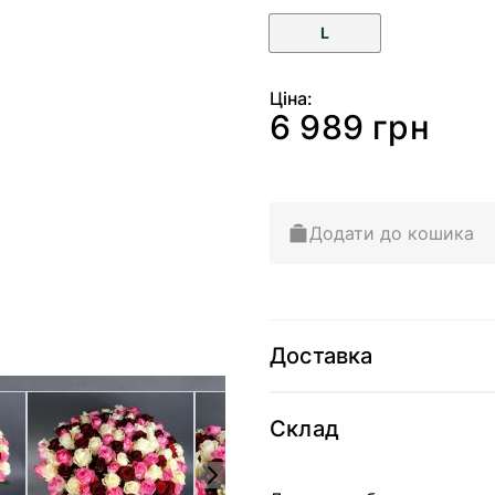
L
Ціна:
6 989 грн
Додати до кошика
Доставка
arger image
View larger image
View larger image
Склад