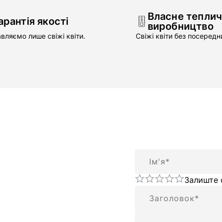
Власне тепли
арантія якості
виробництво
вляємо лише свіжі квіти.
Свіжі квіти без посередни
Ім'я
Залиште 
Підсумок
Відгук