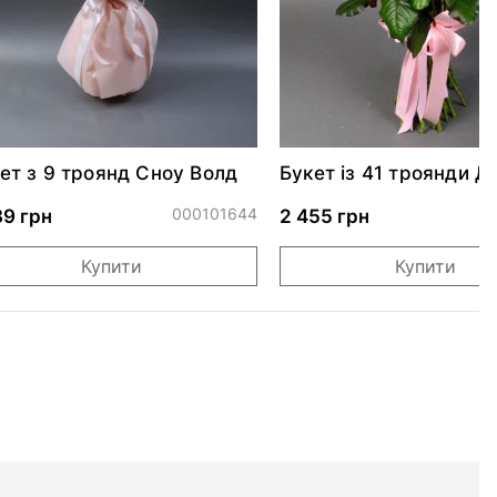
ет з 9 троянд Сноу Волд
Букет із 41 троянди Д
000101644
0
39 грн
2 455 грн
Купити
Купити