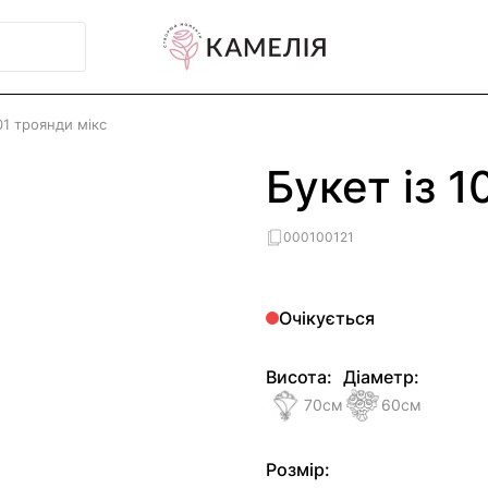
01 троянди мікс
Букет із 1
000100121
Очікується
Висота:
Діаметр:
70
см
60
см
Розмір: