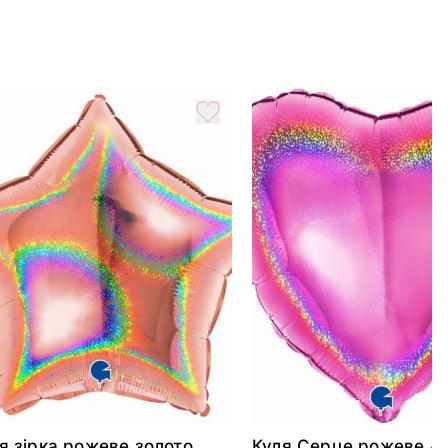
я зірка рожеве золото
Куля Серце рожеве 4