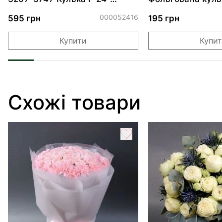
Хмаринка рожева ПАК
"Ведмедик з ніж
обіймами"
000052416
595 грн
195 грн
Купити
Купи
Схожі товари