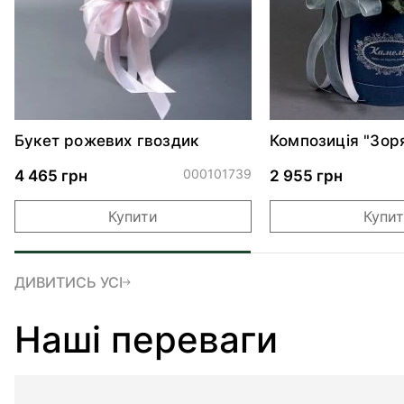
Букет рожевих гвоздик
Композиція "Зор
000101739
4 465 грн
2 955 грн
Купити
Купи
ДИВИТИСЬ УСІ
Наші переваги