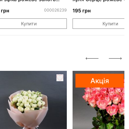
скуча 46 см
000026239
0
 грн
195 грн
Купити
Купити
Акція