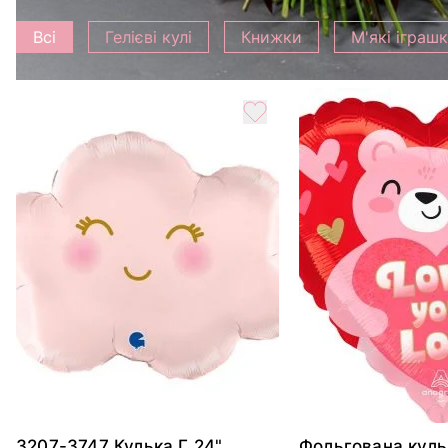
Всі
Гелієві кулі
Книжки
М'які іграш
3207-3747 Кулька Г 24"
Фольгована куль