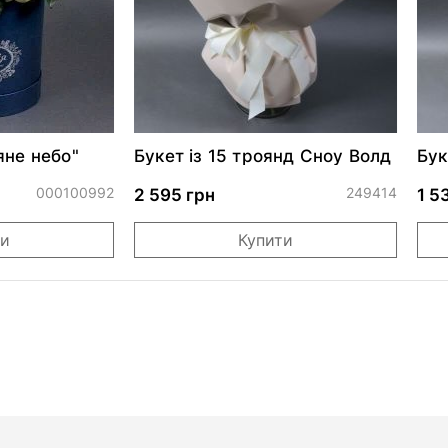
яне небо"
Букет із 15 троянд Сноу Волд
Бук
000100992
249414
2 595 грн
1 5
ти
Купити