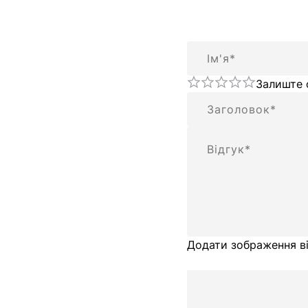
Ім'я
Залиште 
Підсумок
Відгук
Додати зображення ві