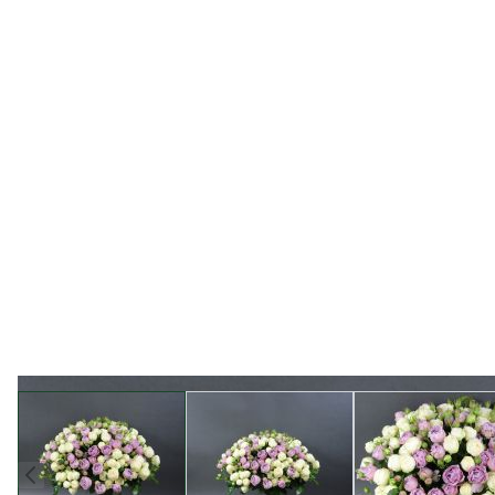
View larger image
View larger image
View l