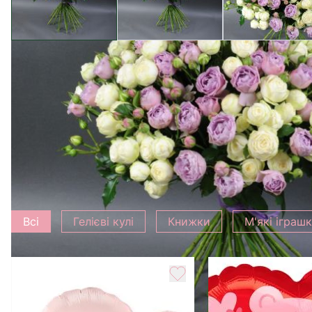
Додати до букету
Всі
Гелієві кулі
Книжки
М'які іграш