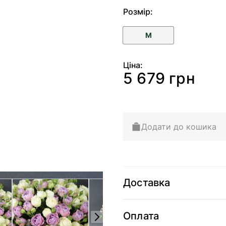
Розмір:
M
Ціна:
5 679 грн
Додати до кошика
Доставка
arger image
View larger image
View larger image
Оплата