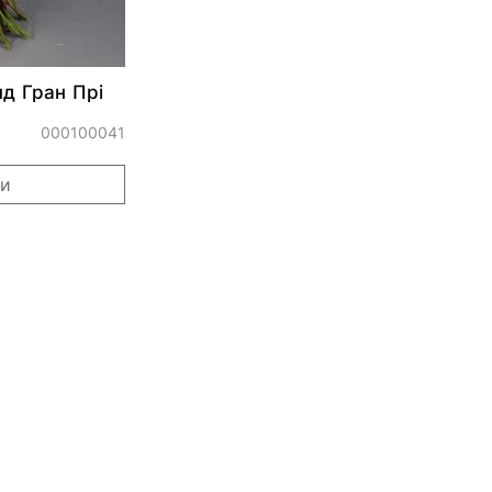
нд Гран Прі
000100041
ти