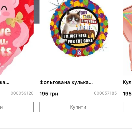
ка
Фольгована кулька
Кул
ними
"Сердитий кіт із тортом на
бли
ДР"
000059120
000057185
195 грн
195
ти
Купити