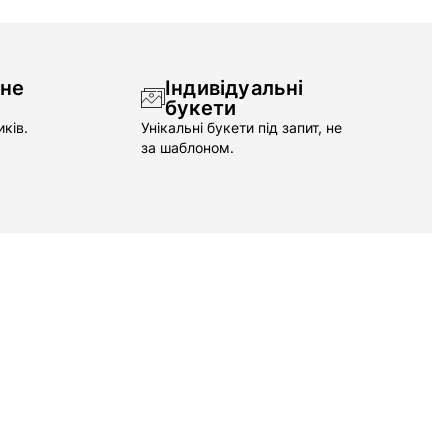
чне
Індивідуальні
букети
ків.
Унікальні букети під запит, не
за шаблоном.