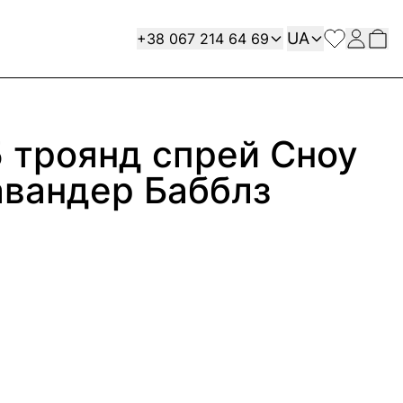
Мова
Contact
UA
+38 067 214 64 69
5 троянд спрей Сноу
авандер Бабблз