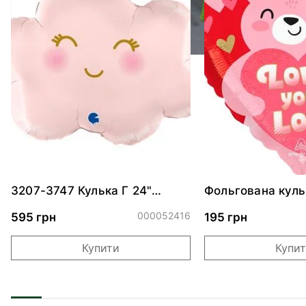
3207-3747 Кулька Г 24"
Фольгована куль
Хмаринка рожева ПАК
"Ведмедик з ніж
обіймами"
000052416
595 грн
195 грн
Купити
Купи