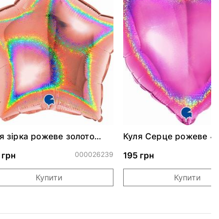
я зірка рожеве золото
Куля Серце рожеве 4
скуча 46 см
000026239
0
 грн
195 грн
Купити
Купити