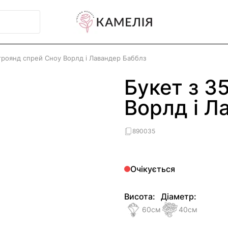
троянд спрей Сноу Ворлд і Лавандер Бабблз
Букет з 3
Ворлд і Л
890035
Очікується
Висота:
Діаметр:
60
см
40
см