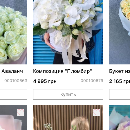
ы Аваланч
Композиция "Пломбир"
Букет и
Авалан
000100663
000100679
4 995 грн
2 165 гр
Купить