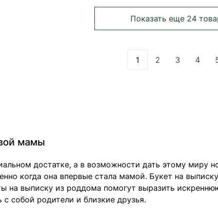
Показать еще 24 това
1
2
3
4
Вы сейчас читаете 
Страница
Страница
Стра
ивой мамы
иальном достатке, а в возможности дать этому миру 
нно когда она впервые стала мамой. Букет на выписк
ы на выписку из роддома помогут выразить искренню
 с собой родители и близкие друзья.