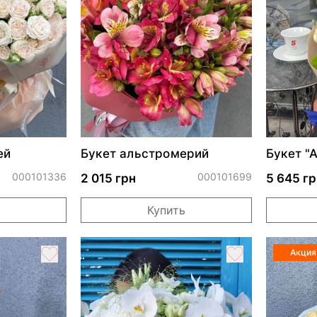
ей
Букет альстромерий
Букет "
000101336
000101699
2 015 грн
5 645 гр
Купить
Акция