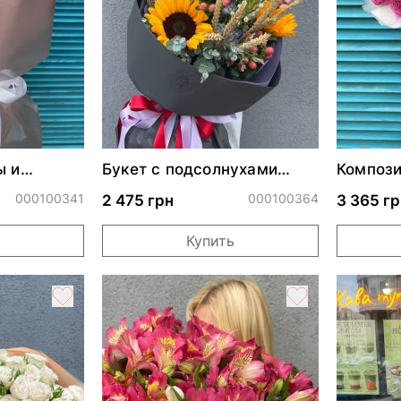
ы и
Букет с подсолнухами
Компози
"Галантность"
крем"
000100341
000100364
2 475 грн
3 365 гр
Купить