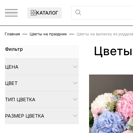
Перейти к содержимому
КАТАЛОГ
Главная
Цветы на праздник
Цветы на выписку из роддо
Цветы
Фильтр
Skip to product list
ЦЕНА
FILTER
ЦВЕТ
FILTER
ТИП ЦВЕТКА
FILTER
РАЗМЕР ЦВЕТКА
FILTER