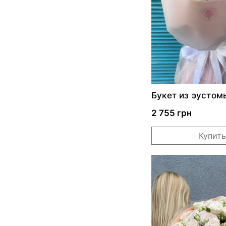
Букет из эустом
хамелациума
2 755 грн
Купить