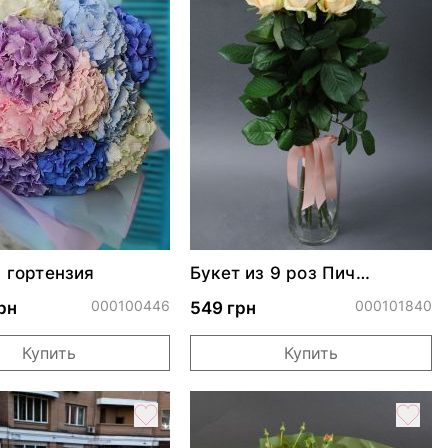
1 гортензия
Букет из 9 роз Пич
Аваланч
000100446
000101840
рн
549 грн
Купить
Купить