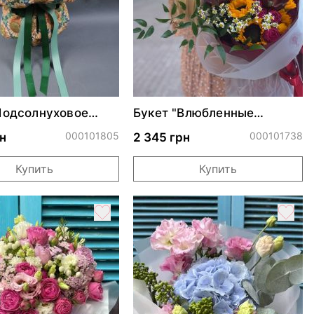
Подсолнуховое
Букет "Влюбленные
подсолнухи"
000101805
000101738
н
2 345 грн
Купить
Купить