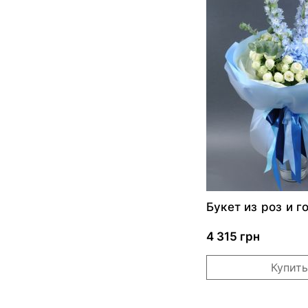
Букет из роз и г
"Аделаида"
4 315 грн
Купить