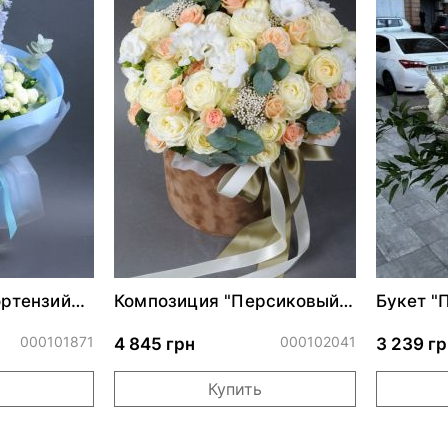
ортензий
Композиция "Персиковый
Букет "
шарм"
000101871
000102041
4 845 грн
3 239 гр
Купить