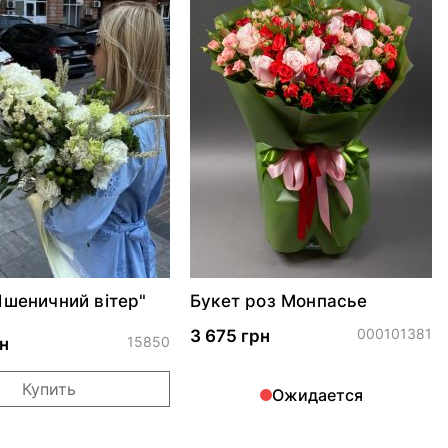
Пшеничний вітер"
Букет роз Монпасье
000101381
3 675 грн
15850
н
Купить
Ожидается