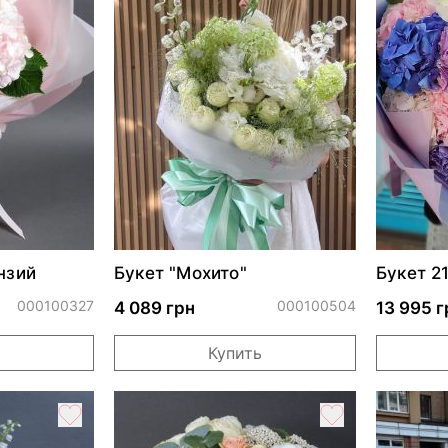
нзий
Букет "Мохито"
Букет 2
000100327
000100504
4 089 грн
13 995 г
Купить