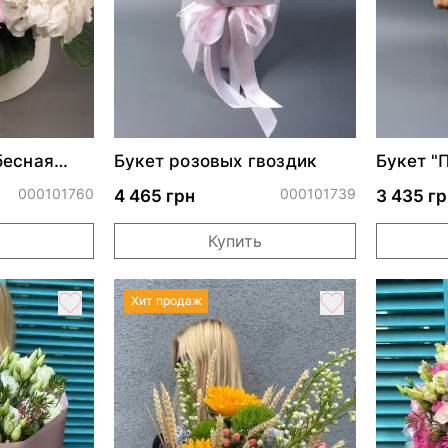
бесная
Букет розовых гвоздик
Букет "
поле"
000101760
000101739
4 465 грн
3 435 гр
Купить
Хит продаж