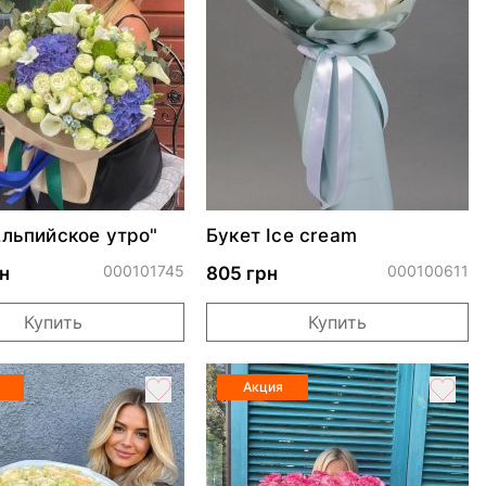
Альпийское утро"
Букет Ice cream
000101745
000100611
н
805 грн
Купить
Купить
Акция