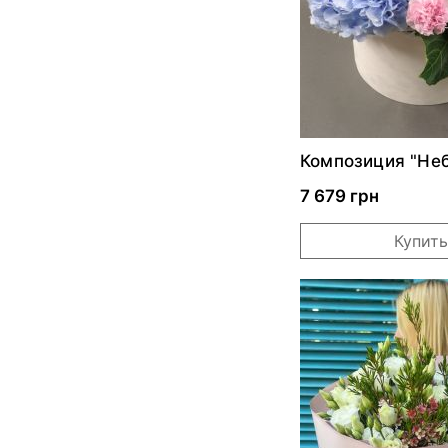
Композиция "Не
акварель"
7 679 грн
Купить