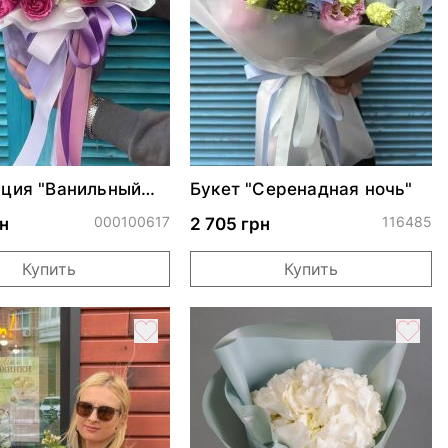
ция "Ванильный
Букет "Серенадная ночь"
000100617
116485
н
2 705 грн
Купить
Купить