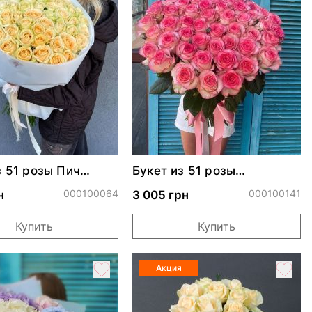
з 51 розы Пич
Букет из 51 розы
ч
Джумилия
000100064
000100141
н
3 005 грн
Купить
Купить
Акция