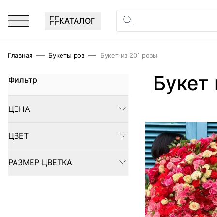
Перейти к содержимому
КАТАЛОГ
Главная
Букеты роз
Букет из 201 розы
Букет 
Фильтр
Skip to product list
ЦЕНА
FILTER
ЦВЕТ
FILTER
РАЗМЕР ЦВЕТКА
FILTER