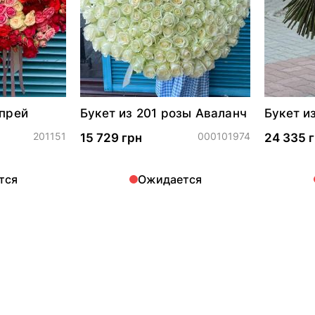
спрей
Букет из 201 розы Аваланч
Букет и
201151
000101974
15 729 грн
24 335 
тся
Ожидается