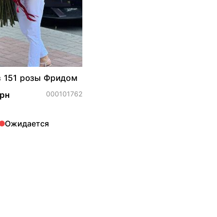
з 151 розы Фридом
000101762
грн
Ожидается