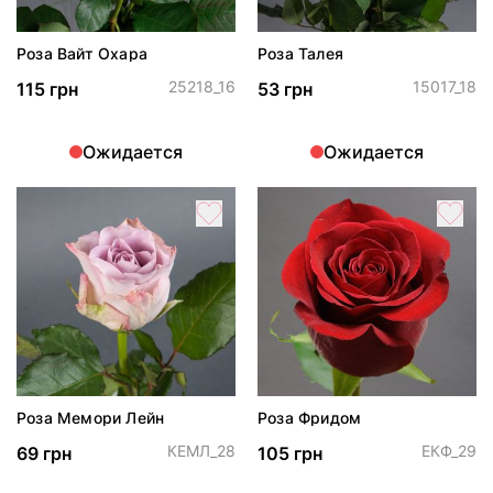
Роза Вайт Охара
Роза Талея
25218_16
15017_18
115 грн
53 грн
Ожидается
Ожидается
Роза Мемори Лейн
Роза Фридом
КЕМЛ_28
ЕКФ_29
69 грн
105 грн