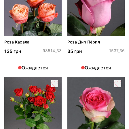
Роза Кахала
Роза Дип Пёрпл
98514_33
1537_36
135 грн
35 грн
Ожидается
Ожидается