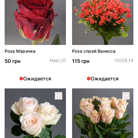
Роза Маричка
Роза спрей Ванесса
Марі_10
15028_14
50 грн
115 грн
Ожидается
Ожидается