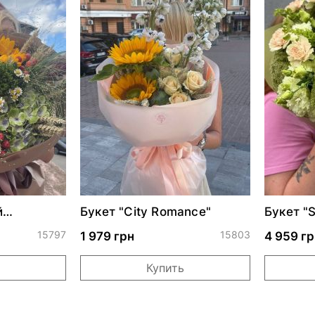
й
Букет "City Romance"
Букет "S
15797
15803
1 979 грн
4 959 гр
Купить