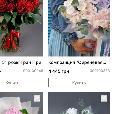
з 51 розы Гран При
Композиция "Сиреневая
фантазия"
000100046
000100333
н
4 445 грн
Купить
Купить