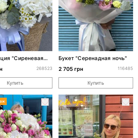
ция "Сиреневая
Букет "Серенадная ночь"
ь"
268523
116485
н
2 705 грн
Купить
Купить
даж