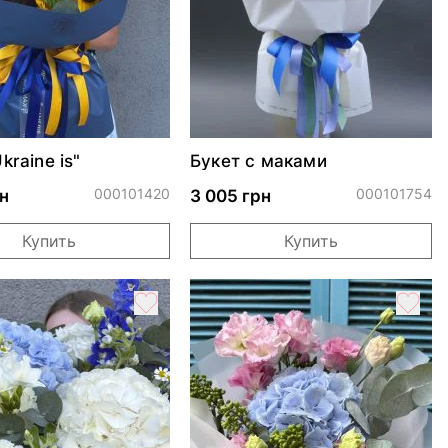
kraine is"
Букет с маками
000101420
000101754
н
3 005 грн
Купить
Купить