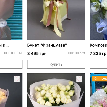
ы и
Букет "Француаза"
Компози
акварел
000100341
000100778
3 495 грн
7 335 гр
Купить
Хит про