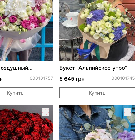
Воздушный
Букет "Альпийское утро"
"
000101757
000101745
н
5 645 грн
Купить
Купить