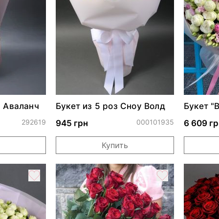
ч Аваланч
Букет из 5 роз Сноу Волд
Букет "
поцелуй
292619
000101935
945 грн
6 609 гр
Купить