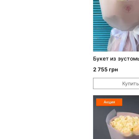
Букет из эустом
хамелациума
2 755 грн
Купить
Акция