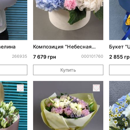
велина
Композиция "Небесная
Букет "U
акварель"
266935
000101760
7 679 грн
2 855 гр
Купить