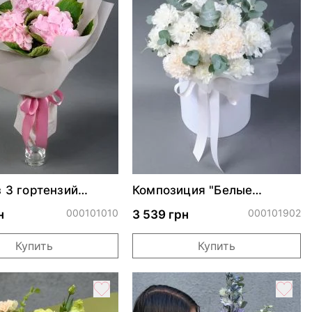
з 3 гортензий
Композиция "Белые
гвоздики"
000101010
000101902
н
3 539 грн
Купить
Купить