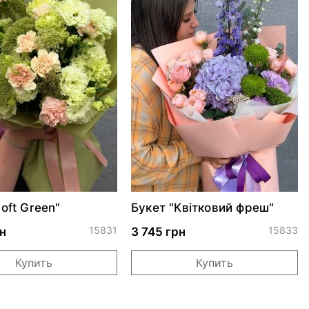
oft Green"
Букет "Квітковий фреш"
15831
15833
н
3 745 грн
Купить
Купить