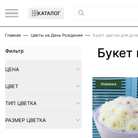
Перейти к содержимому
КАТАЛОГ
Главная
Цветы на День Рождения
Букет цветов для доч
Букет
Фильтр
Skip to product list
ЦЕНА
FILTER
Новинка
ЦВЕТ
FILTER
ТИП ЦВЕТКА
FILTER
РАЗМЕР ЦВЕТКА
FILTER