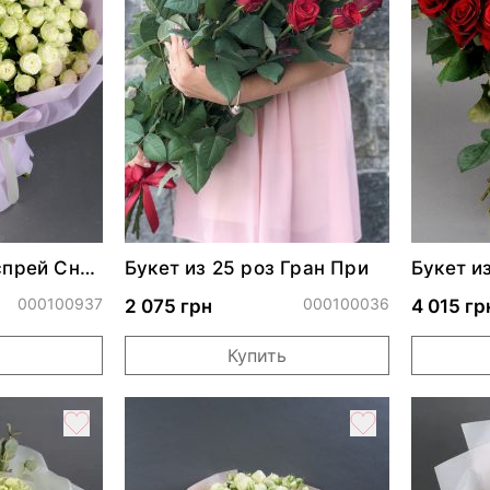
 спрей Сноу
Букет из 25 роз Гран При
Букет и
000100937
000100036
2 075 грн
4 015 гр
Купить