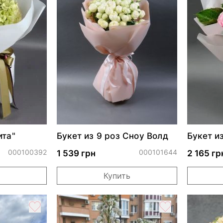
ита"
Букет из 9 роз Сноу Волд
Букет и
"Муза"
000100392
000101644
1 539 грн
2 165 гр
Купить