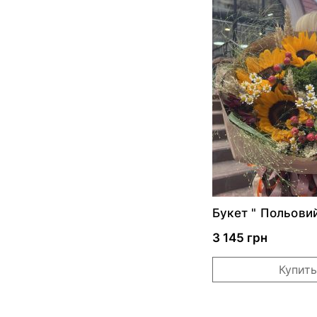
Букет " Польови
поцілунок"
3 145 грн
Купить