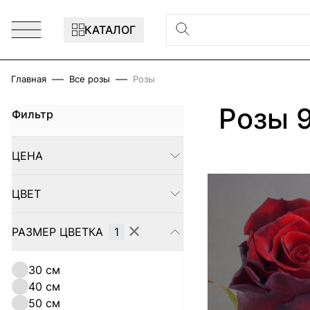
Перейти к содержимому
КАТАЛОГ
Главная
Все розы
Розы
Розы 
Фильтр
Skip to product list
ЦЕНА
FILTER
ЦВЕТ
FILTER
✕
РАЗМЕР ЦВЕТКА
1
FILTER
30 см
40 см
50 см