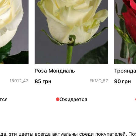
Роза Мондиаль
Троянда
15012_43
ЕКМО_57
85 грн
90 грн
тся
Ожидается
года, эти цветы всегда актуальны среди покупателей. 