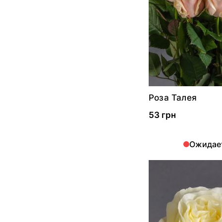
Роза Талея
53 грн
Ожидае