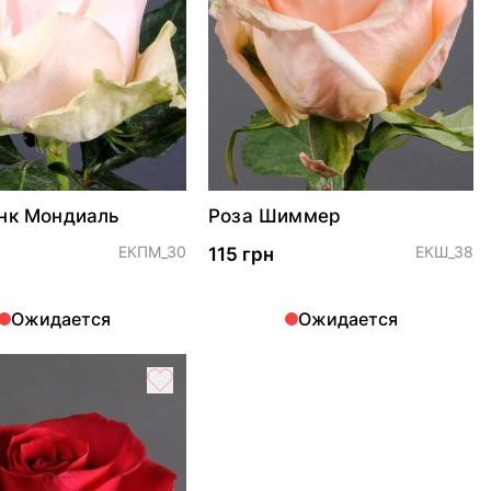
нк Мондиаль
Роза Шиммер
ЕКПМ_30
ЕКШ_38
115 грн
Ожидается
Ожидается