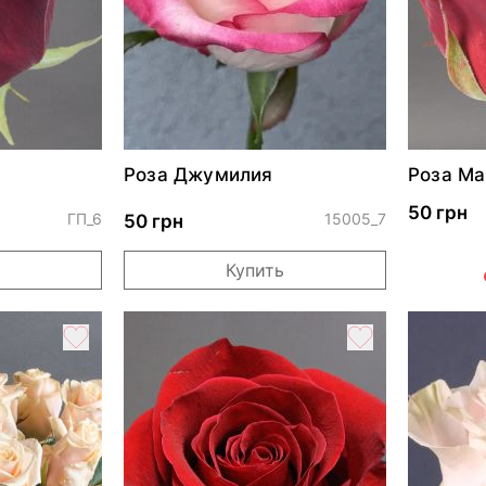
Роза Джумилия
Роза Ма
50 грн
ГП_6
15005_7
50 грн
Купить