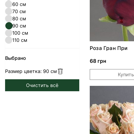
60 см
70 см
80 см
90 см
100 см
110 см
Роза Гран При
Выбрано
68 грн
Размер цветка:
90 см
Купить
Очистить всё