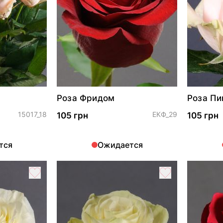
Роза Фридом
Роза Пи
15017_18
ЕКФ_29
105 грн
105 грн
тся
Ожидается