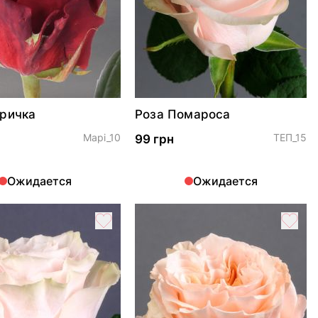
ричка
Роза Помароса
Марі_10
ТЕП_15
99 грн
Ожидается
Ожидается