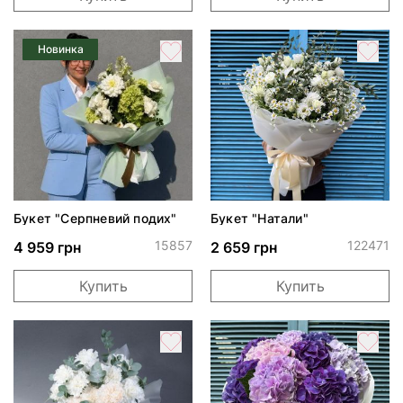
Новинка
Букет "Серпневий подих"
Букет "Натали"
15857
122471
4 959 грн
2 659 грн
Купить
Купить