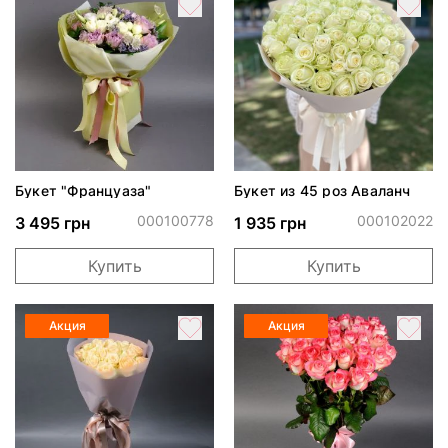
Букет "Француаза"
Букет из 45 роз Аваланч
000100778
000102022
3 495 грн
1 935 грн
Купить
Купить
Акция
Акция