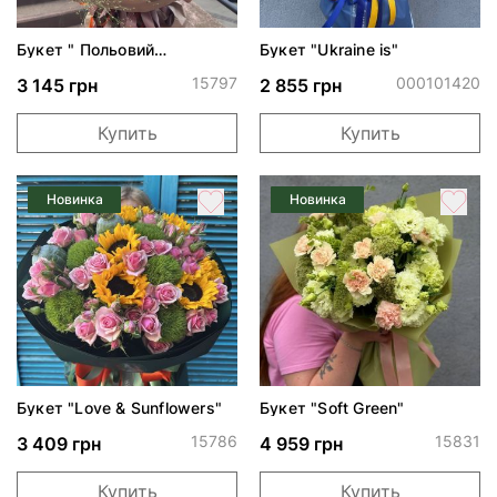
Букет " Польовий
Букет "Ukraine is"
поцілунок"
15797
000101420
3 145 грн
2 855 грн
Купить
Купить
Новинка
Новинка
Букет "Love & Sunflowers"
Букет "Soft Green"
15786
15831
3 409 грн
4 959 грн
Купить
Купить