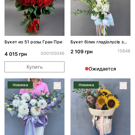
Букет из 51 розы Гран При
Букет білих гладіолусів з
рускусом
15848
2 109 грн
000100046
4 015 грн
Купить
Ожидается
Новинка
Новинка