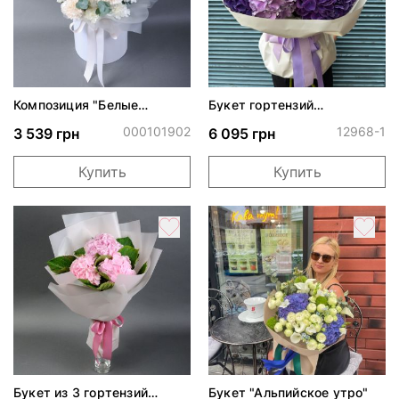
Композиция "Белые
Букет гортензий
гвоздики"
"Лавандовая лужайка"
000101902
12968-1
3 539 грн
6 095 грн
Купить
Купить
Букет из 3 гортензий
Букет "Альпийское утро"