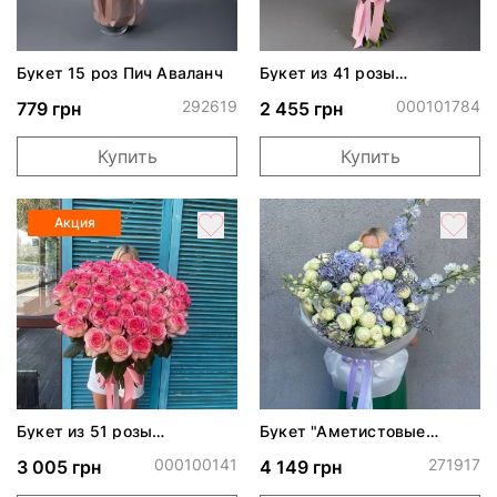
Букет 15 роз Пич Аваланч
Букет из 41 розы
Джумилия
292619
000101784
779 грн
2 455 грн
Купить
Купить
Акция
Букет из 51 розы
Букет "Аметистовые
Джумилия
объятия"
000100141
271917
3 005 грн
4 149 грн