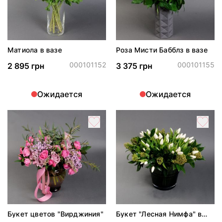
Матиола в вазе
Роза Мисти Бабблз в вазе
000101152
000101155
2 895 грн
3 375 грн
Ожидается
Ожидается
Букет цветов "Вирджиния"
Букет "Лесная Нимфа" в
вазе