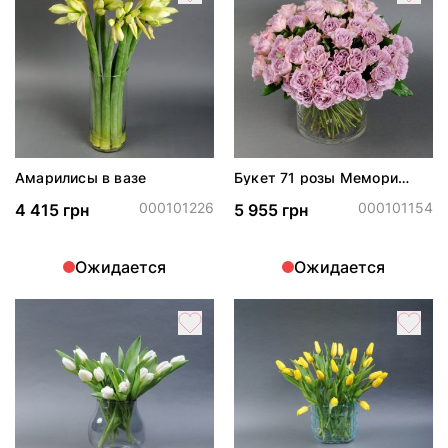
Амарилисы в вазе
Букет 71 розы Мемори
Лейн в вазе
000101226
000101154
4 415 грн
5 955 грн
Ожидается
Ожидается