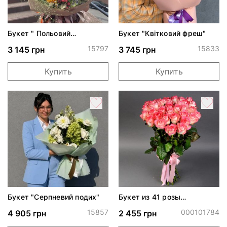
Букет " Польовий
Букет "Квітковий фреш"
поцілунок"
15797
15833
3 145 грн
3 745 грн
Купить
Купить
Букет "Серпневий подих"
Букет из 41 розы
Джумилия
15857
000101784
4 905 грн
2 455 грн