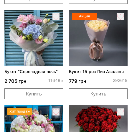
Акция
Букет "Серенадная ночь"
Букет 15 роз Пич Аваланч
116485
292619
2 705 грн
779 грн
Купить
Купить
Хит продаж