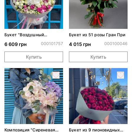
Букет "Воздушный
Букет из 51 розы Гран При
поцелуй"
000101757
000100046
6 609 грн
4 015 грн
Купить
Купить
Композиция "Сиреневая
Букет из 9 пионовидных