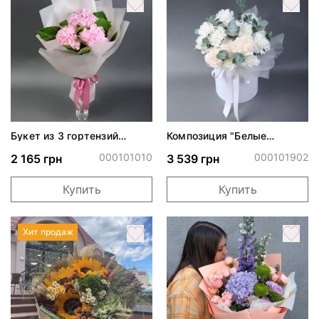
Букет из 3 гортензий
Композиция "Белые
"Муза"
гвоздики"
000101010
000101902
2 165 грн
3 539 грн
Купить
Купить
Хит продаж