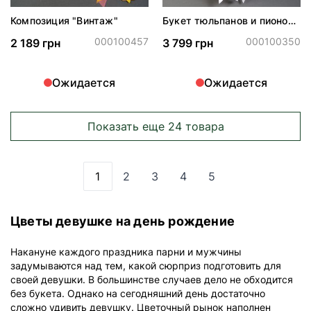
Композиция "Винтаж"
Букет тюльпанов и пионов
"Сливовый сад"
000100457
000100350
2 189 грн
3 799 грн
Ожидается
Ожидается
Показать еще 24 товара
1
2
3
4
5
Вы сейчас читаете страницу
Страница
Страница
Страница
Страница
Цветы девушке на день рождение
Накануне каждого праздника парни и мужчины
задумываются над тем, какой сюрприз подготовить для
своей девушки. В большинстве случаев дело не обходится
без букета. Однако на сегодняшний день достаточно
сложно удивить девушку. Цветочный рынок наполнен