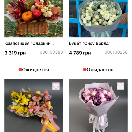
Композиция "Сладкий
Букет "Сноу Ворлд"
ноябрь"
000100383
000100258
3 319 грн
4 789 грн
Ожидается
Ожидается