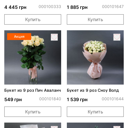
фантазия"
роз Черри Трендсеттер
000100333
000101647
4 445 грн
1 885 грн
Купить
Купить
Акция
Букет из 9 роз Пич Аваланч
Букет из 9 роз Сноу Волд
000101840
000101644
549 грн
1 539 грн
Купить
Купить