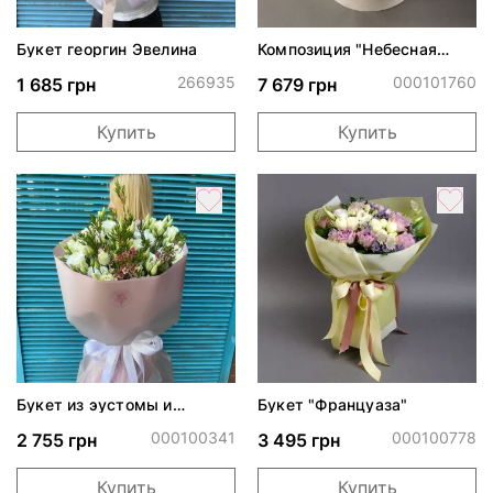
Букет георгин Эвелина
Композиция "Небесная
акварель"
266935
000101760
1 685 грн
7 679 грн
Купить
Купить
Букет из эустомы и
Букет "Француаза"
хамелациума
000100341
000100778
2 755 грн
3 495 грн
Купить
Купить