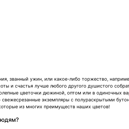
ния, званный ужин, или какое-либо торжество, наприме
оты и счастья лучше любого другого душистого собра
иколепные цветочки дюжиной, оптом или в одиночных в
о свежесрезанные экземпляры с полураскрытыми бутона
екоторые из многих преимуществ наших цветов!
людям?