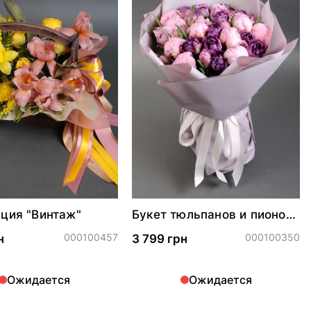
ция "Винтаж"
Букет тюльпанов и пионов
"Сливовый сад"
000100457
000100350
н
3 799 грн
Ожидается
Ожидается