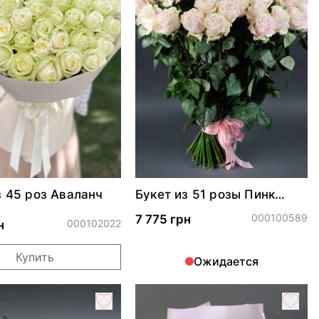
з 45 роз Аваланч
Букет из 51 розы Пинк
Мондиаль
000100589
7 775 грн
000102022
н
Купить
Ожидается