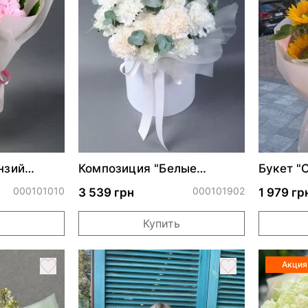
нзий
Композиция "Белые
Букет "
гвоздики"
000101010
000101902
3 539 грн
1 979 гр
Купить
Акция