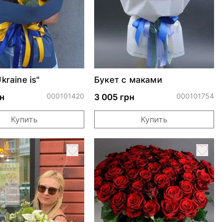
kraine is"
Букет с маками
000101420
000101754
н
3 005 грн
Купить
Купить