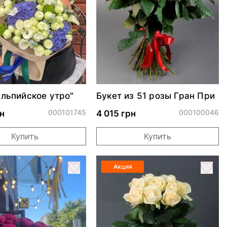
Альпийское утро"
Букет из 51 розы Гран При
000101745
000100046
н
4 015 грн
Купить
Купить
Акция