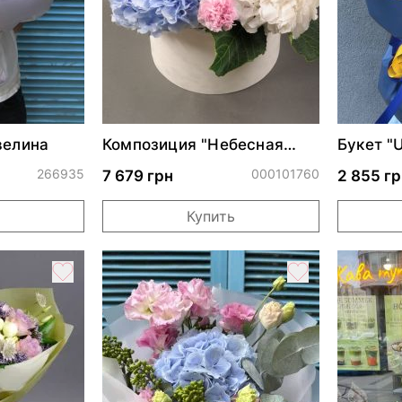
велина
Композиция "Небесная
Букет "U
акварель"
266935
000101760
7 679 грн
2 855 гр
Купить