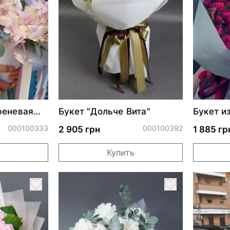
реневая
Букет "Дольче Вита"
Букет и
роз Чер
000100333
000100392
2 905 грн
1 885 гр
Купить