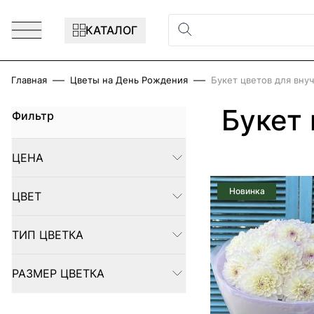
Перейти к содержимому
КАТАЛОГ
Главная
Цветы на День Рождения
Букет цветов для вну
Букет 
Фильтр
Skip to product list
ЦЕНА
FILTER
Новинка
ЦВЕТ
FILTER
ТИП ЦВЕТКА
FILTER
РАЗМЕР ЦВЕТКА
FILTER