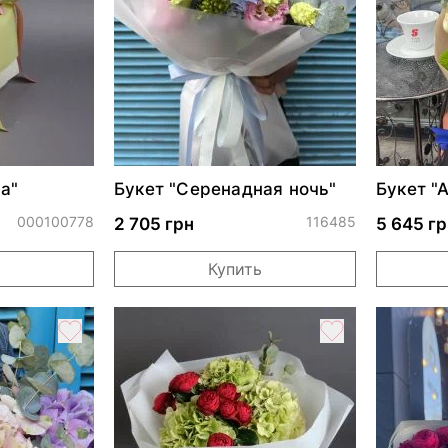
а"
Букет "Серенадная ночь"
Букет "
000100778
116485
2 705 грн
5 645 гр
Купить