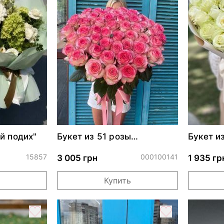
й подих"
Букет из 51 розы
Букет и
Джумилия
15857
000100141
3 005 грн
1 935 гр
Купить