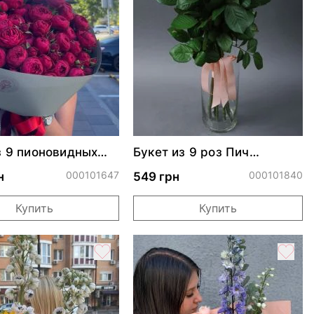
з 9 пионовидных
Букет из 9 роз Пич
ри Трендсеттер
Аваланч
000101647
000101840
н
549 грн
Купить
Купить