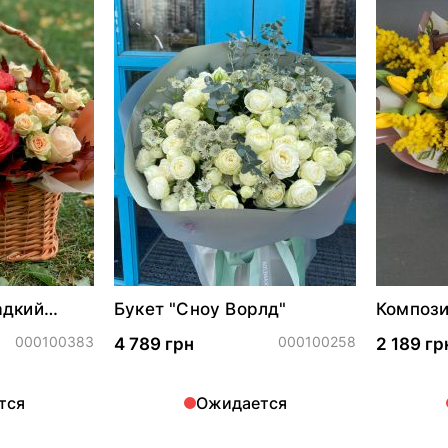
адкий
Букет "Сноу Ворлд"
Компози
000100383
000100258
4 789 грн
2 189 гр
тся
Ожидается