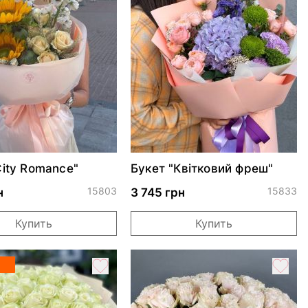
City Romance"
Букет "Квітковий фреш"
15803
15833
н
3 745 грн
Купить
Купить