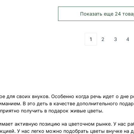
Показать еще 24 това
1
2
3
4
Вы сейчас читает
Страница
Страни
Ст
е для своих внуков. Особенно когда речь идет о дне р
иманием. В это деть в качестве дополнительного пода
 приятно получить в подарок живые цветы.
нимает активную позицию на цветочном рынке. У нас р
цией. У нас легко можно подобрать цветы внучке на д