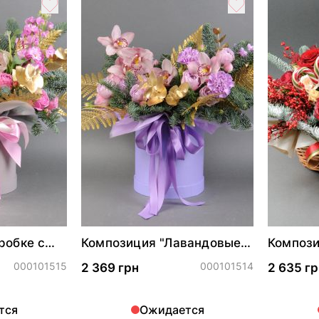
робке с
Композиция "Лавандовые
Компози
олой и
мотивы зимы"
калина"
000101515
000101514
2 369 грн
2 635 гр
тся
Ожидается