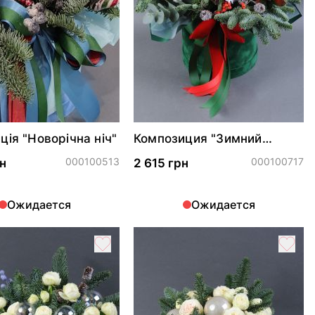
ція "Новорічна ніч"
Композиция "Зимний
поцелуй"
000100513
000100717
н
2 615 грн
Ожидается
Ожидается