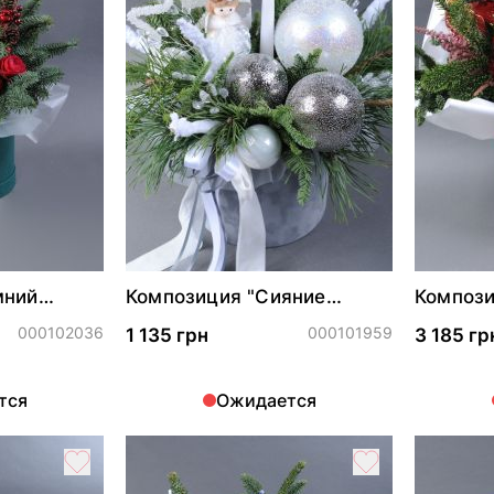
мний
Композиция "Сияние
Компози
Рождественской звезды"
карнава
000102036
000101959
1 135 грн
3 185 гр
тся
Ожидается