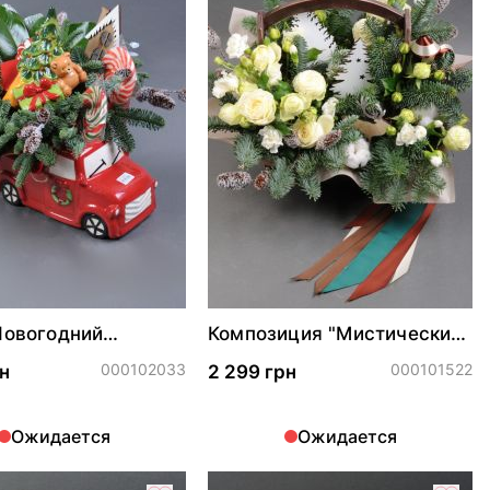
Новогодний
Композиция "Мистический
ет"
зимний лес"
000102033
000101522
н
2 299 грн
Ожидается
Ожидается