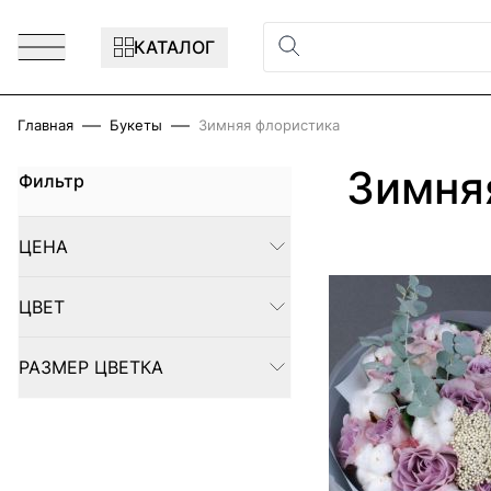
Перейти к содержимому
КАТАЛОГ
Главная
Букеты
Зимняя флористика
Зимня
Фильтр
Skip to product list
ЦЕНА
FILTER
ЦВЕТ
FILTER
РАЗМЕР ЦВЕТКА
FILTER