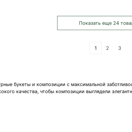
Показать еще 24 това
1
2
3
Вы сейчас чита
Страница
Стра
урные букеты и композиции с максимальной заботливос
кого качества, чтобы композиции выглядели элегантн