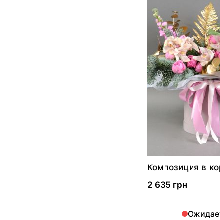
Композиция в ко
орхидеями, мати
розами
2 635 грн
Ожидае