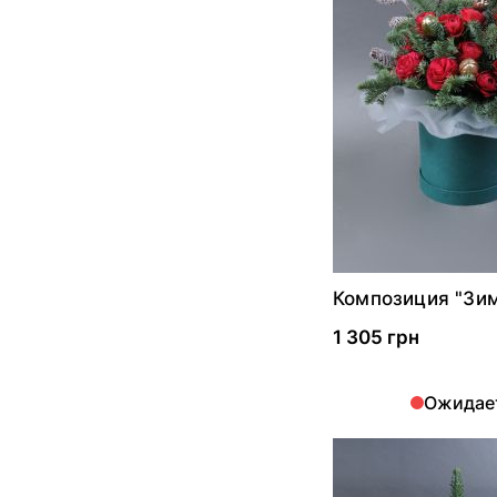
Композиция "Зи
романс"
1 305 грн
Ожидае