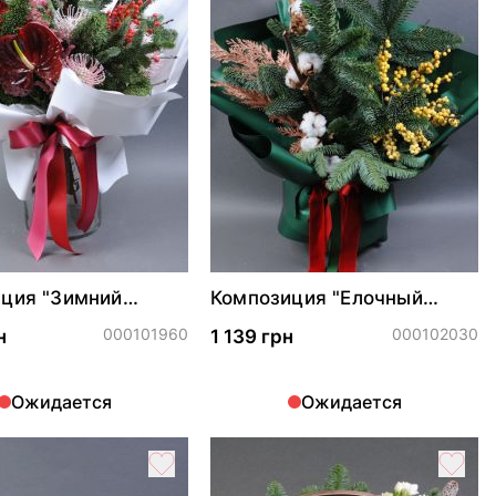
ция "Зимний
Композиция "Елочный
л"
шарм"
000101960
000102030
н
1 139 грн
Ожидается
Ожидается