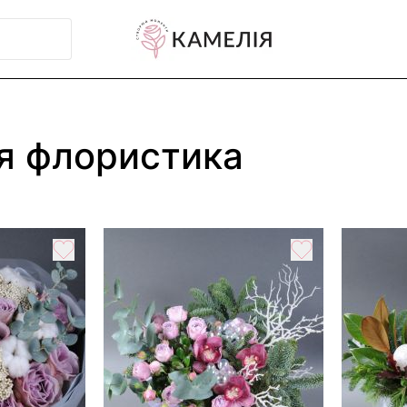
я флористика