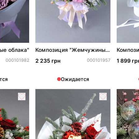
ые облака"
Композиция "Жемчужины
Компози
зимней симфонии"
волшеб
000101982
000101957
2 235 грн
1 899 гр
тся
Ожидается