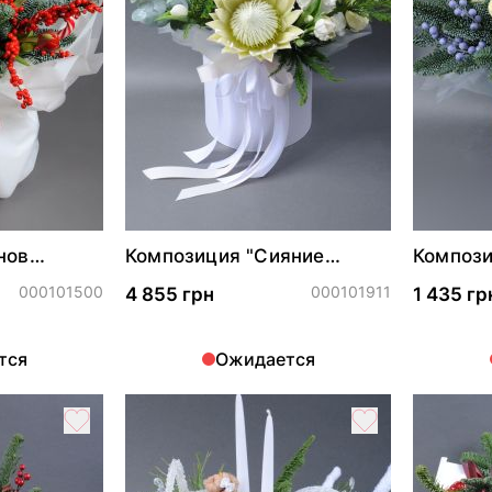
нов
Композиция "Сияние
Компози
а"
нежности"
признан
000101500
000101911
4 855 грн
1 435 гр
тся
Ожидается