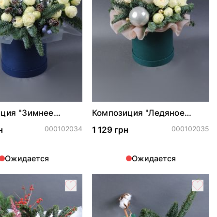
ция "Зимнее
Композиция "Ледяное
ие""
сияние"
000102034
000102035
н
1 129 грн
Ожидается
Ожидается