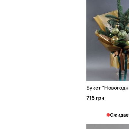
Букет "Новогодн
обаяние"
715 грн
Ожидае