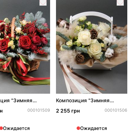
ция "Зимняя
Композиция "Зимняя
гармония"
000101509
000101506
н
2 255 грн
Ожидается
Ожидается