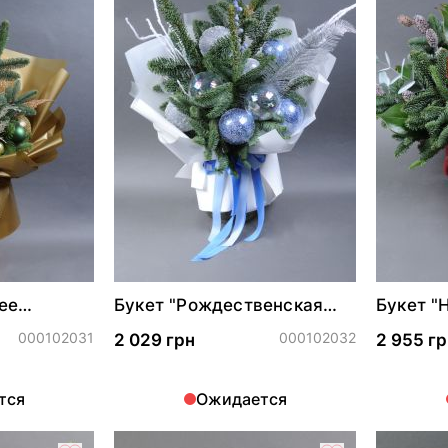
ее
Букет "Рождественская
Букет "
мечта"
автобук
000102031
000102032
2 029 грн
2 955 гр
тся
Ожидается