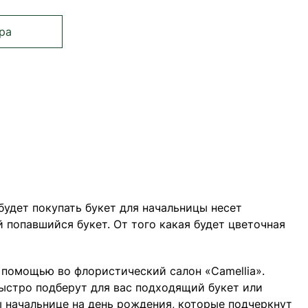
ра
е страницу
ца
раница
удет покупать букет для начальницы несет
й попавшийся букет. От того какая будет цветочная
 помощью во флористический салон «Camellia».
ыстро подберут для вас подходящий букет или
 начальнице на день рождения, которые подчеркнут