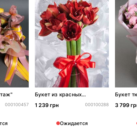
нтаж"
Букет из красных
Букет т
амариллисов
"Сливов
000100457
000100288
1 239 грн
3 799 гр
тся
Ожидается