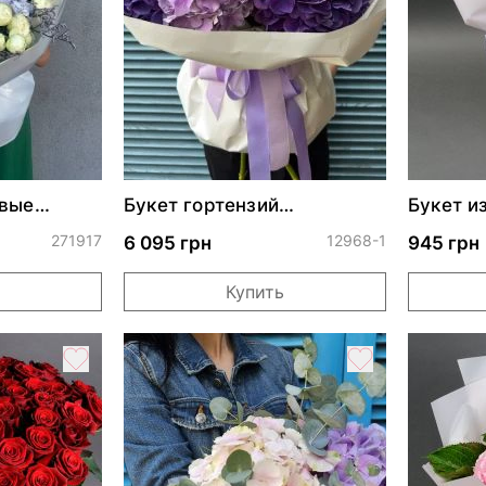
овые
Букет гортензий
Букет и
"Лавандовая лужайка"
271917
12968-1
6 095 грн
945 грн
Купить