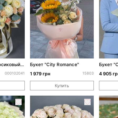
рсиковый
Букет "City Romance"
Букет "
000102041
15803
1 979 грн
4 905 гр
Купить