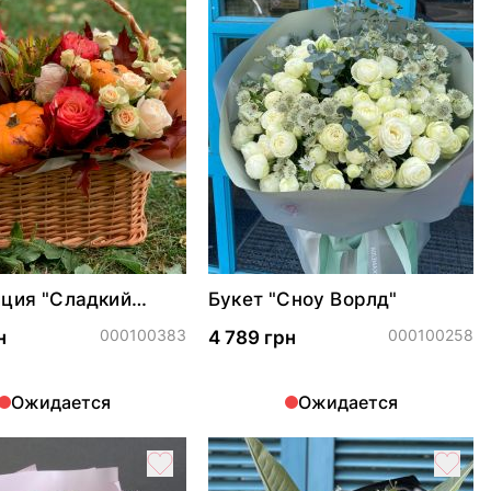
ция "Сладкий
Букет "Сноу Ворлд"
000100383
000100258
н
4 789 грн
Ожидается
Ожидается