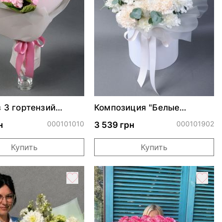
з 3 гортензий
Композиция "Белые
гвоздики"
000101010
000101902
н
3 539 грн
Купить
Купить