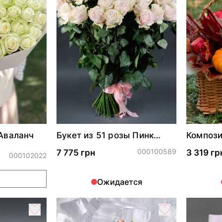
 Аваланч
Букет из 51 розы Пинк
Компози
Мондиаль
ноябрь"
000100589
7 775 грн
3 319 гр
000102022
Ожидается