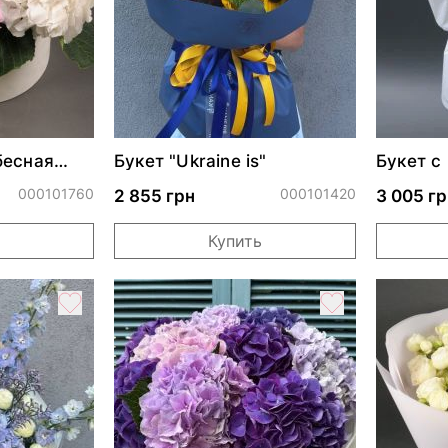
бесная
Букет "Ukraine is"
Букет с
000101760
000101420
2 855 грн
3 005 гр
Купить