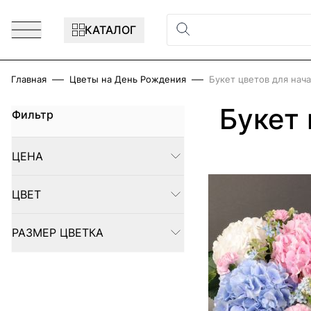
Перейти к содержимому
КАТАЛОГ
Главная
Цветы на День Рождения
Букет цветов для нач
Букет
Фильтр
Skip to product list
ЦЕНА
FILTER
ЦВЕТ
FILTER
РАЗМЕР ЦВЕТКА
FILTER