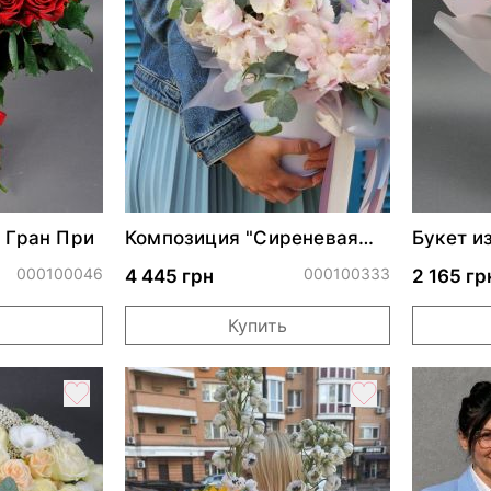
ы Гран При
Композиция "Сиреневая
Букет и
фантазия"
"Муза"
000100046
000100333
4 445 грн
2 165 гр
Купить