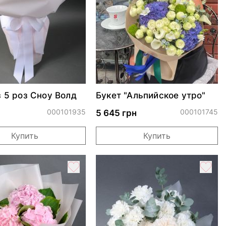
з 5 роз Сноу Волд
Букет "Альпийское утро"
000101935
000101745
5 645 грн
Купить
Купить