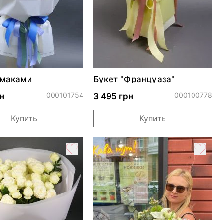
 маками
Букет "Француаза"
000101754
000100778
н
3 495 грн
Купить
Купить