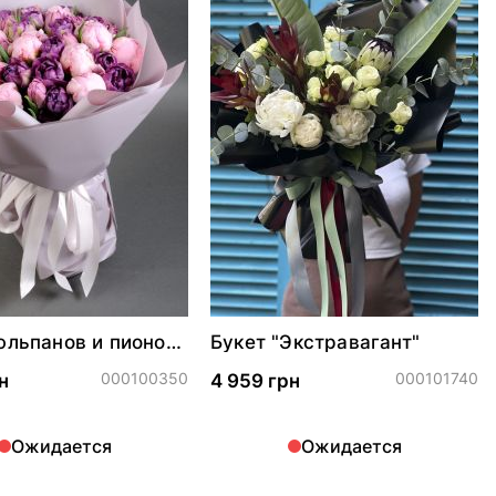
юльпанов и пионов
Букет "Экстравагант"
ый сад"
000100350
000101740
н
4 959 грн
Ожидается
Ожидается