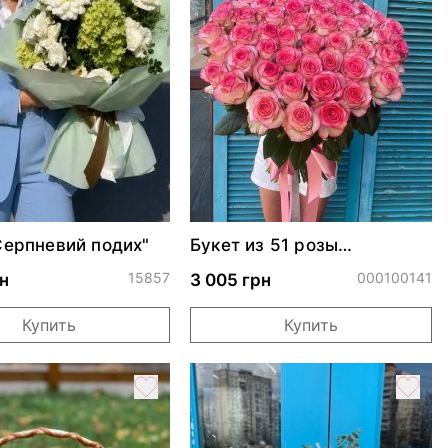
Серпневий подих"
Букет из 51 розы
Джумилия
15857
000100141
н
3 005 грн
Купить
Купить