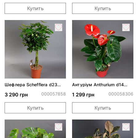
Купить
Купить
Шефлера Schefflera d23
Антуріум Anthurium d14
h100
h45
000057858
000058306
3 290 грн
1 299 грн
Купить
Купить