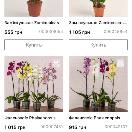
Заміокулькас Zamioculcas
Заміокулькас Zamioculcas
d11 h30
50 см
000036054
000048854
555 грн
1 105 грн
Купить
Купить
Фаленопсіс Phalaenopsis
Фаленопсіс Phalaenopsis
Mix 2 Tak d12 h80
Mix 1 Tak
000007481
000049107
1 015 грн
915 грн