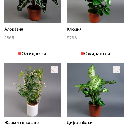
Алоказия
Клюзия
2865
9783
Ожидается
Ожидается
Жасмин в кашпо
Диффенбахия