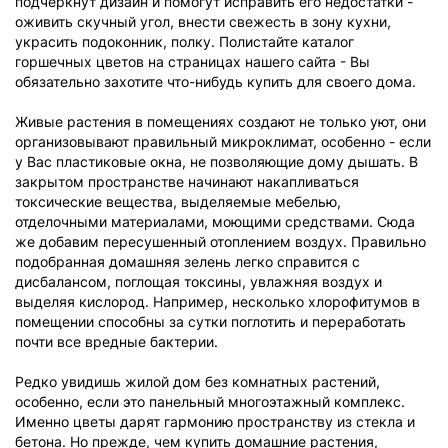
подчеркнут дизайн и помогут исправить его недостатки -
оживить скучный угол, внести свежесть в зону кухни,
украсить подоконник, полку. Полистайте каталог
горшечных цветов на страницах нашего сайта - Вы
обязательно захотите что-нибудь купить для своего дома.
Живые растения в помещениях создают не только уют, они
организовывают правильный микроклимат, особенно - если
у Вас пластиковые окна, не позволяющие дому дышать. В
закрытом пространстве начинают накапливаться
токсические вещества, выделяемые мебелью,
отделочными материалами, моющими средствами. Сюда
же добавим пересушенный отоплением воздух. Правильно
подобранная домашняя зелень легко справится с
дисбалансом, поглощая токсины, увлажняя воздух и
выделяя кислород. Например, несколько хлорофитумов в
помещении способны за сутки поглотить и переработать
почти все вредные бактерии.
Редко увидишь жилой дом без комнатных растений,
особенно, если это панельный многоэтажный комплекс.
Именно цветы дарят гармонию пространству из стекла и
бетона. Но прежде, чем купить домашние растения,