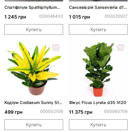
Спатіфілум Spathiphyllum
Сансевієрія Sansevieria d14
d17 h65
h55
000048433
000020927
1 245 грн
1 015 грн
Купить
Купить
Кодіум Codiaeum Sunny Star
Фікус Ficus Lyrata d35 h120
d12 h25
000052108
000060709
499 грн
11 375 грн
Купить
Купить