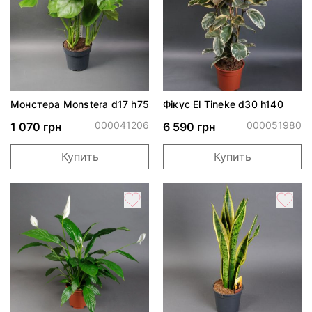
Монстера Monstera d17 h75
Фікус El Tineke d30 h140
000041206
000051980
1 070 грн
6 590 грн
Купить
Купить