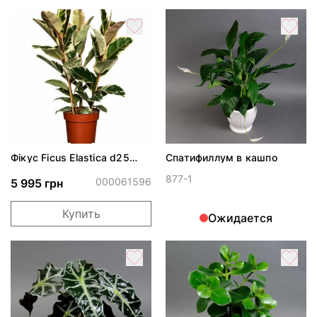
Фікус Ficus Elastica d25
Спатифиллум в кашпо
h130
877-1
000061596
5 995 грн
Купить
Ожидается