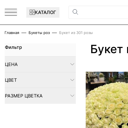
Перейти к содержимому
КАТАЛОГ
Главная
Букеты роз
Букет из 301 розы
Букет 
Фильтр
Skip to product list
ЦЕНА
FILTER
ЦВЕТ
FILTER
РАЗМЕР ЦВЕТКА
FILTER