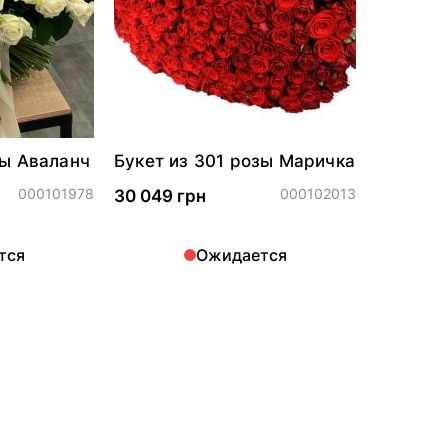
зы Аваланч
Букет из 301 розы Маричка
000101978
000102013
30 049 грн
тся
Ожидается