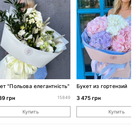
ет "Польова елегантність"
Букет из гортензий
15849
0
39 грн
3 475 грн
Купить
Купить