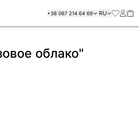
Язык
Contact
RU
+38 067 214 64 69
зовое облако"