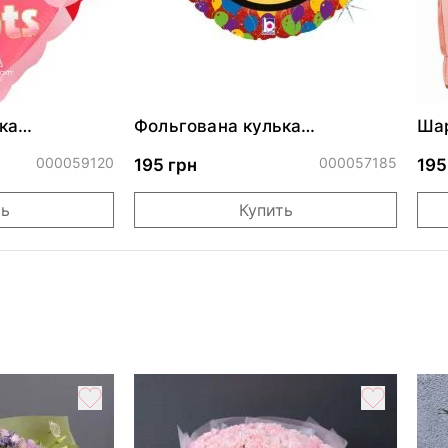
ка
Фольгована кулька
Шар
ними
"Сердитий кіт із тортом на
бле
ДР"
000059120
000057185
195 грн
195
ть
Купить