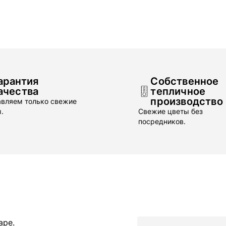
арантия
Собственное
ачества
тепличное
производство
вляем только свежие
.
Свежие цветы без
посредников.
Имя
аре.