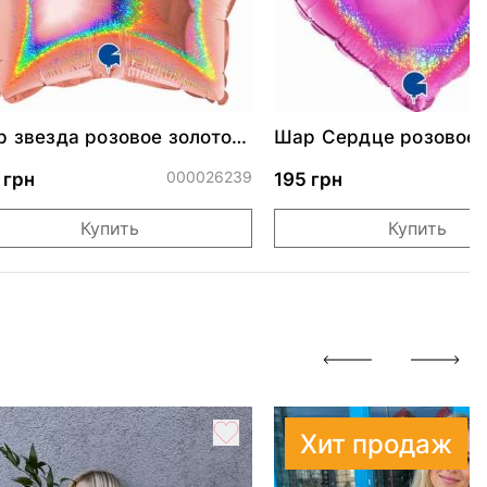
 звезда розовое золото
Шар Сердце розовое 
стящая 46 см
000026239
0
 грн
195 грн
Купить
Купить
Хит продаж