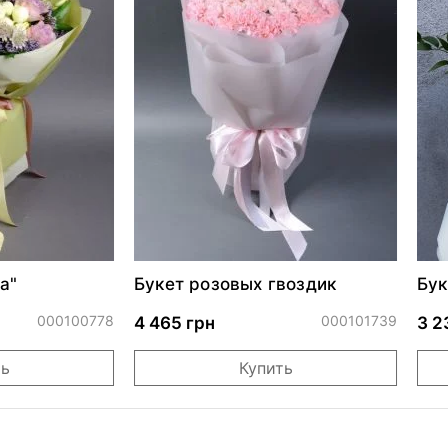
а"
Букет розовых гвоздик
Бук
000100778
000101739
4 465 грн
3 2
ть
Купить