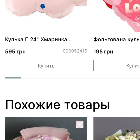
Кулька Г 24" Хмаринка
Фольгована куль
рожева ПАК
"Ведмедик з ніж
обіймами"
000052416
595 грн
195 грн
Купить
Купи
Похожие товары