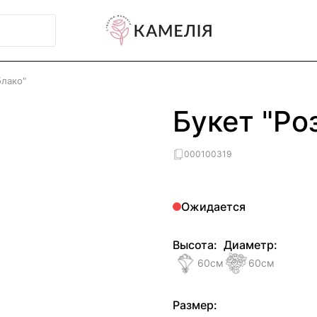
блако"
Букет "Ро
000100319
Ожидается
Высота:
Диаметр:
60
см
60
см
Размер: