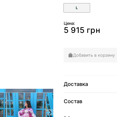
L
Цена:
5 915 грн
Добавить в корзину
Доставка
arger image
View larger image
View larger image
View 
Состав