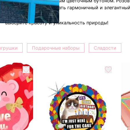
 эмоции, выраженные каждым цветочным бутоном. Розо
м вниманием, чтобы создать гармоничный и элегантный
a - выберите красоту и уникальность природы!
игрушки
Подарочные наборы
Сладости