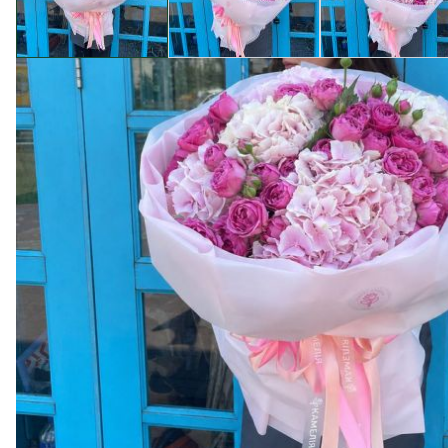
Описание товара
В магазине цветов Camellia представлен прекрасный
элегантности и красоты. Выберите этот букет, и вы 
Одним из основных преимуществ покупки в магазине 
искусства, которое отличается своей свежестью и до
мере, в течение недели.