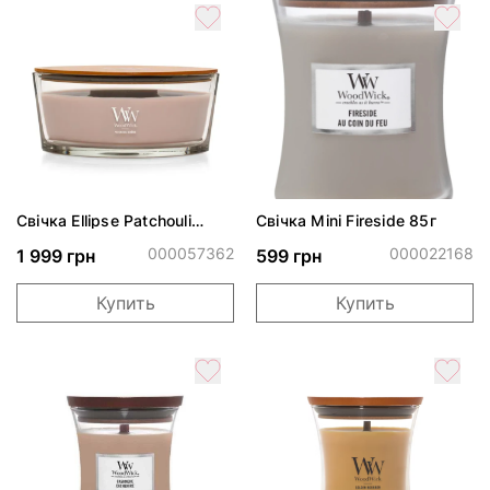
Свічка Ellipse Patchouli
Свічка Mini Fireside 85г
Crème 453г
000057362
000022168
1 999 грн
599 грн
Купить
Купить