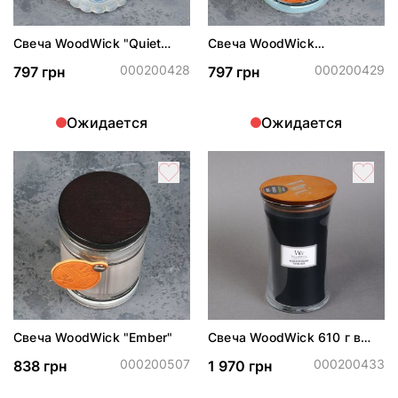
Свеча WoodWick "Quiet
Свеча WoodWick
bliss"
"Driftwoods"
000200428
000200429
797 грн
797 грн
Ожидается
Ожидается
Свеча WoodWick "Ember"
Свеча WoodWick 610 г в
ассортименте
000200507
000200433
838 грн
1 970 грн