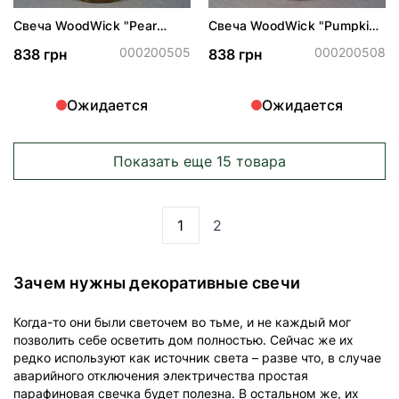
Свеча WoodWick "Pear
Свеча WoodWick "Pumpkin
Cider"
Butter"
000200505
000200508
838 грн
838 грн
Ожидается
Ожидается
Показать еще 15 товара
1
2
Вы сейчас читаете страницу
Страница
Зачем нужны декоративные свечи
Когда-то они были светочем во тьме, и не каждый мог
позволить себе осветить дом полностью. Сейчас же их
редко используют как источник света – разве что, в случае
аварийного отключения электричества простая
парафиновая свечка будет полезна. В остальном же, их