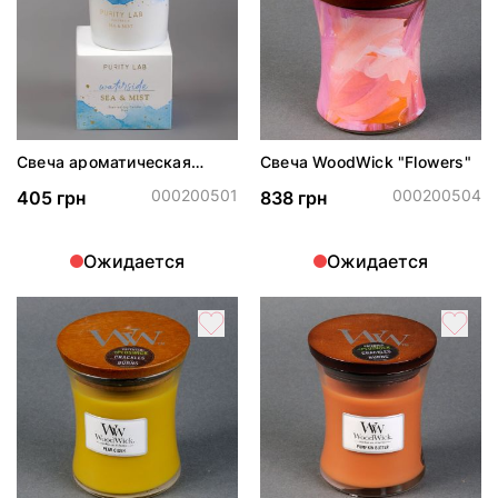
Свеча ароматическая
Свеча WoodWick "Flowers"
Waterside в подсвечнике
000200501
000200504
405 грн
838 грн
Ожидается
Ожидается