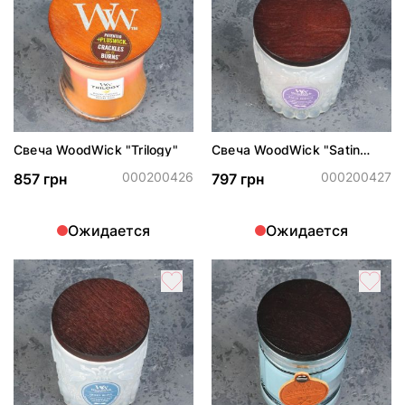
Свеча WoodWick "Trilogy"
Свеча WoodWick "Satin
sheets"
000200426
000200427
857 грн
797 грн
Ожидается
Ожидается