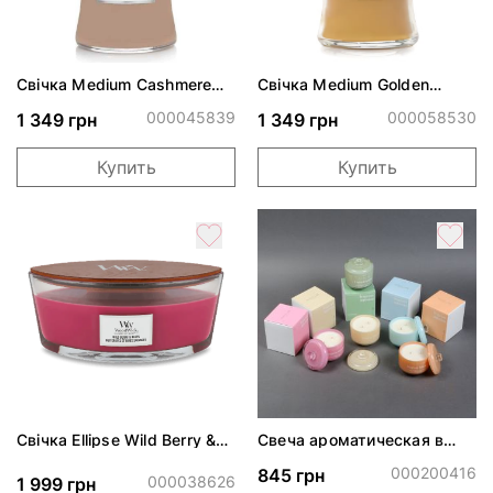
Свічка Medium Cashmere
Свічка Medium Golden
275г
Bourbon 275г
000045839
000058530
1 349 грн
1 349 грн
Купить
Купить
Свічка Ellipse Wild Berry &
Свеча ароматическая в
Beets 453г
ассортименте
000200416
845 грн
000038626
1 999 грн