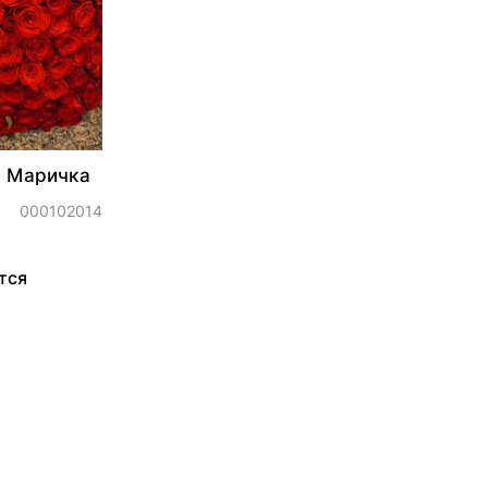
з Маричка
000102014
тся