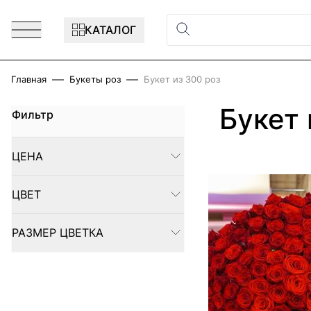
Перейти к содержимому
КАТАЛОГ
Главная
Букеты роз
Букет из 300 роз
Букет 
Фильтр
Skip to product list
ЦЕНА
FILTER
ЦВЕТ
FILTER
РАЗМЕР ЦВЕТКА
FILTER