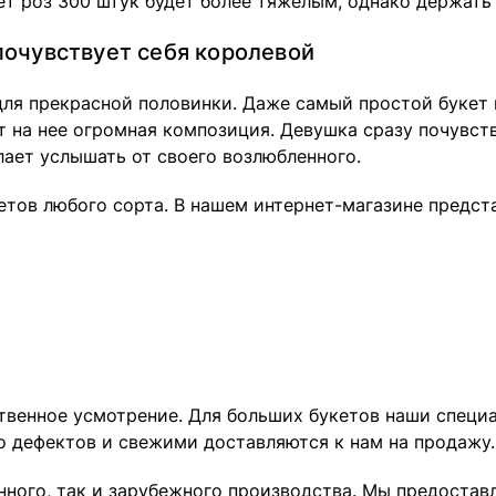
ет роз 300 штук будет более тяжелым, однако держать 
почувствует себя королевой
для прекрасной половинки. Даже самый простой букет 
т на нее огромная композиция. Девушка сразу почувст
ает услышать от своего возлюбленного.
етов любого сорта. В нашем интернет-магазине предст
ственное усмотрение. Для больших букетов наши спец
о дефектов и свежими доставляются к нам на продажу.
енного, так и зарубежного производства. Мы предоста