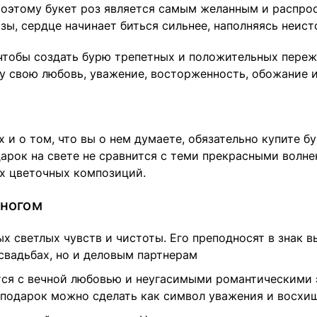
 Поэтому букет роз является самым желанным и распр
розы, сердце начинает биться сильнее, наполняясь неи
 чтобы создать бурю трепетных и положительных переж
у свою любовь, уважение, восторженность, обожание 
 и о том, что вы о нем думаете, обязательно купите бу
одарок на свете не сравнится с теми прекрасными волн
их цветочных композиций.
многом
 светлых чувств и чистоты. Его преподносят в знак 
свадьбах, но и деловым партнерам
ются с вечной любовью и неугасимыми романтическими
й подарок можно сделать как символ уважения и восхи