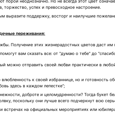
порой неоднозначно. Но не всегда этот цвет означает 
в, торжество, успех и превосходное настроение.
мым выразите поддержку, восторг и наилучшие пожелан
рдечные переживания:
жбы. Получение этих жизнерадостных цветов даст им по
могут вам сказать все: от "думаю о тебе" до "спасибо,
рый можно отправить своей любви практически в любой
влюбленность к своей избраннице, но и готовность об
бовь здесь в каждом лепестке”;
, нежности, доброте и целомудренности? Тогда букет бе
лвку, поскольку они лучше всего подчеркнут всю серь
и встречах на официальных мероприятиях или юбиляр