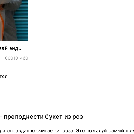
Хай энд
000101460
тся
 преподнести букет из роз
а оправданно считается роза. Это пожалуй самый пре