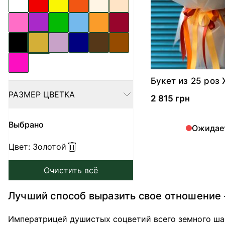
Букет из 25 роз 
Еллоу
РАЗМЕР ЦВЕТКА
FILTER
2 815 грн
Выбрано
Ожидае
Цвет:
Золотой
Очистить всё
Лучший способ выразить свое отношение –
Императрицей душистых соцветий всего земного шар