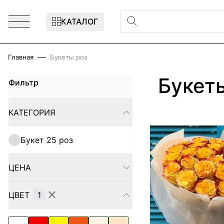
Перейти к содержимому
КАТАЛОГ
Главная
Букеты роз
Букет
Фильтр
Skip to product list
КАТЕГОРИЯ
FILTER
Букет 25 роз
ЦЕНА
FILTER
✕
ЦВЕТ
1
FILTER