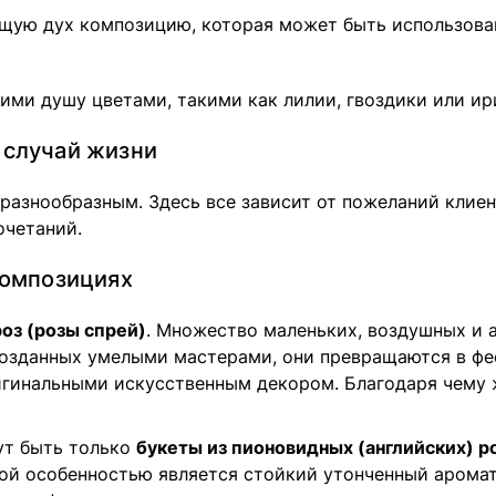
щую дух композицию, которая может быть использован
ими душу цветами, такими как лилии, гвоздики или и
 случай жизни
азнообразным. Здесь все зависит от пожеланий клиен
очетаний.
композициях
роз (розы спрей)
. Множество маленьких, воздушных и 
 созданных умелыми мастерами, они превращаются в ф
игинальными искусственным декором. Благодаря чему 
ут быть только
букеты из пионовидных (английских) р
ой особенностью является стойкий утонченный арома