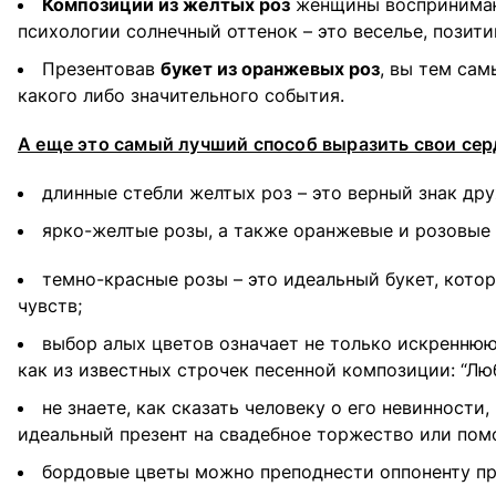
Композиции из желтых роз
женщины воспринимают 
психологии солнечный оттенок – это веселье, позити
Презентовав
букет из оранжевых роз
, вы тем са
какого либо значительного события.
А еще это самый лучший способ выразить свои се
длинные стебли желтых роз – это верный знак дру
ярко-желтые розы, а также оранжевые и розовые по
темно-красные розы – это идеальный букет, кото
чувств;
выбор алых цветов означает не только искреннюю 
как из известных строчек песенной композиции: “Лю
не знаете, как сказать человеку о его невинности
идеальный презент на свадебное торжество или помо
бордовые цветы можно преподнести оппоненту пр