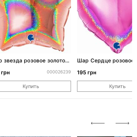
 звезда розовое золото
Шар Сердце розовое 
стящая 46 см
000026239
0
 грн
195 грн
Купить
Купить