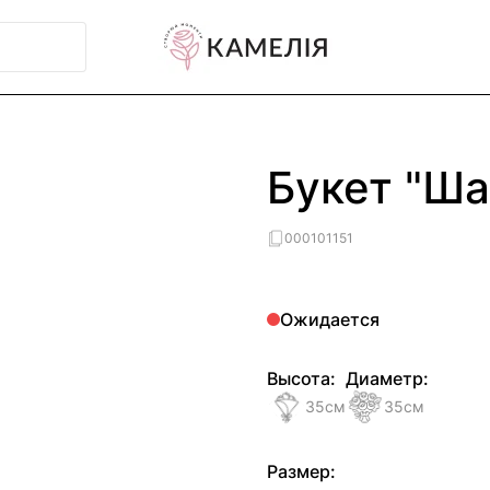
е
Букет "Ша
000101151
Ожидается
Высота:
Диаметр:
35
см
35
см
Размер: