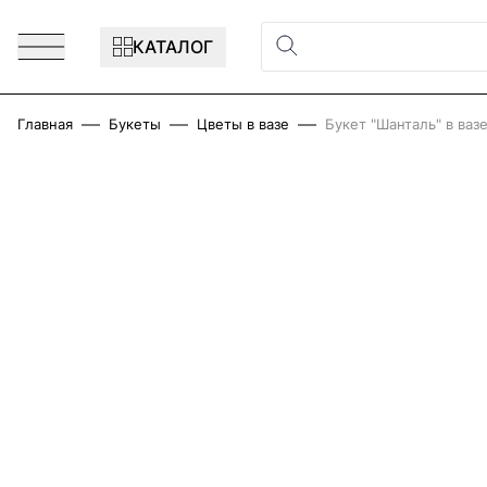
Перейти к содержимому
КАТАЛОГ
Главная
Букеты
Цветы в вазе
Букет "Шанталь" в ваз
Main image
Click to view image in fullscreen