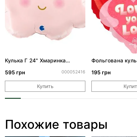
Кулька Г 24" Хмаринка
Фольгована куль
рожева ПАК
"Ведмедик з ніж
обіймами"
000052416
595 грн
195 грн
Купить
Купи
Похожие товары