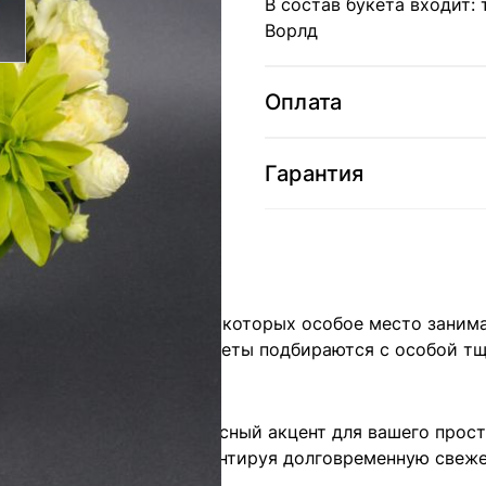
В состав букета входит: 
Ворлд
Оплата
Гарантия
омпозиции цветов, среди которых особое место занимае
евзойденной красотой. Цветы подбираются с особой т
олучите не только прекрасный акцент для вашего прос
 из лучших сортов, гарантируя долговременную свеже