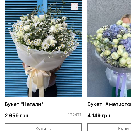
Букет "Натали"
Букет "Аметисто
122471
2 659 грн
4 149 грн
Купить
Купи