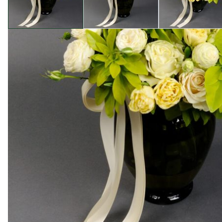
Описание товара
В магазине Camellia вы найдете самые изысканные к
композиция впечатляет своей элегантностью и непр
утонченную композицию.
Приобретая букет "Шанталь" в нашем магазине, вы п
близким людям. Каждый цветочный бутон выбирается