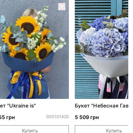
ет "Ukraine is"
Букет "Небесная Гава
000101420
55 грн
5 509 грн
Купить
Купить