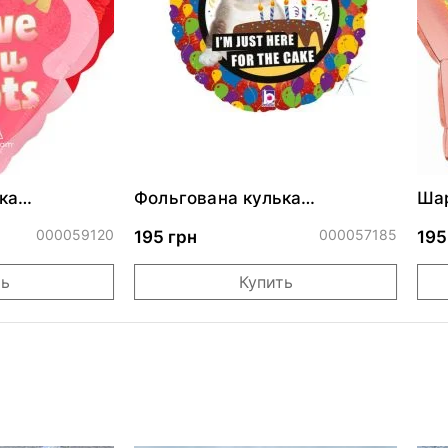
ка
Фольгована кулька
Шар
ними
"Сердитий кіт із тортом на
бле
ДР"
000059120
000057185
195 грн
195
ть
Купить