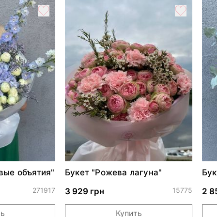
вые объятия"
Букет "Рожева лагуна"
Бук
271917
15775
3 929 грн
2 8
ть
Купить