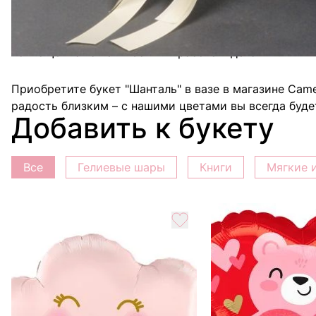
Магазин Camellia гордится своей безупречной репу
и каждый букет является уникальным произведением 
воплощение нашей любви к красоте и деталям.
Приобретите букет "Шанталь" в вазе в магазине Camel
радость близким – с нашими цветами вы всегда буде
Добавить к букету
Все
Гелиевые шары
Книги
Мягкие 