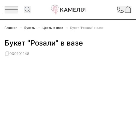
Перейти к содержимому
Contact
Главная
Букеты
Цветы в вазе
Букет "Розали" в вазе
Букет "Розали" в вазе
000101148
Main image
Click to view image in fullscreen