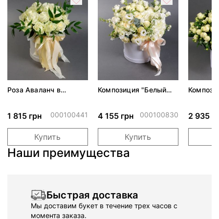
Роза Аваланч в
Композиция "Белый
Компози
шляпной коробке
замок"
Ворлд"
000100441
000100830
1 815 грн
4 155 грн
2 935 г
Купить
Купить
Наши преимущества
Быстрая доставка
Мы доставим букет в течение трех часов с
момента заказа.