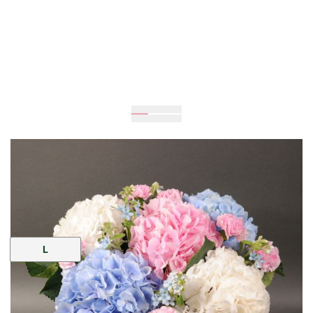
40
см
40
см
Размер:
L
7 679 грн