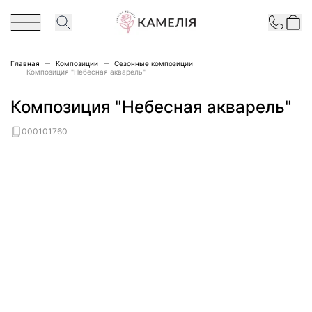
Перейти к содержимому
Contact
Главная
Композиции
Сезонные композиции
Композиция "Небесная акварель"
Композиция "Небесная акварель"
000101760
Main image
Click to view image in fullscreen