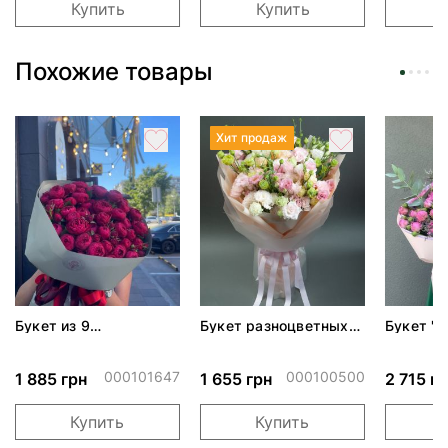
Купить
Купить
Похожие товары
Хит продаж
Букет из 9
Букет разноцветных
Букет "
пионовидных роз
эустом
Черри Трендсеттер
000101647
000100500
1 885 грн
1 655 грн
2 715 г
Купить
Купить