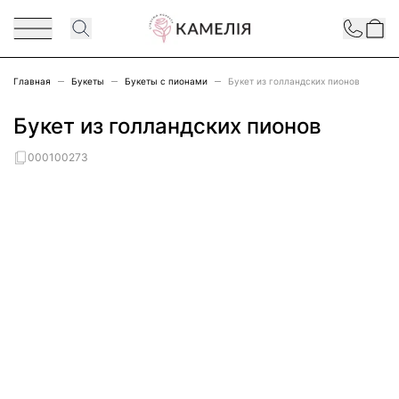
Перейти к содержимому
Contact
Главная
Букеты
Букеты с пионами
Букет из голландских пионов
Букет из голландских пионов
000100273
Main image
Click to view image in fullscreen