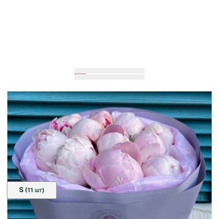
Ожидается
60
см
35
см
Размер:
S
(11
)
ШТ