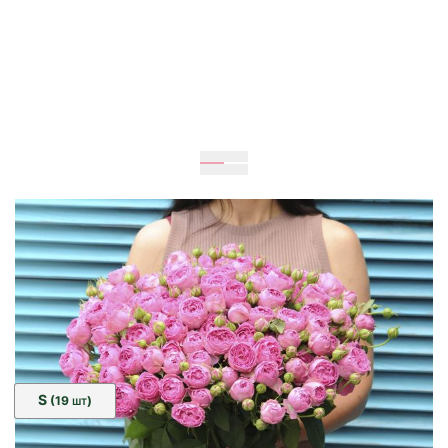
Очікується
60
см
40
см
Розмір:
S
(19
)
ШТ