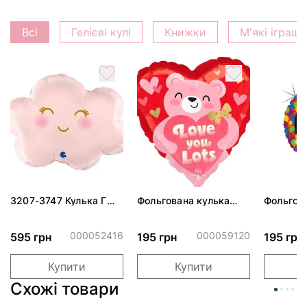
Всі
Гелієві кулі
Книжки
М'які іграш
3207-3747 Кулька Г
Фольгована кулька
Фольгов
24" Хмаринка рожева
"Ведмедик з ніжними
"Сердити
ПАК
обіймами"
тортом 
000052416
000059120
595 грн
195 грн
195 грн
Купити
Купити
Схожі товари