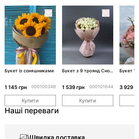
Букет із соняшниками
Букет з 9 троянд Сноу
Букет "Р
Волд
000100348
000101644
1 145 грн
1 539 грн
3 929 г
Купити
Купити
Наші переваги
Швидка доставка