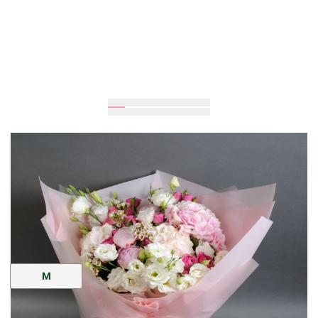
Очікується
60
см
50
см
Розмір:
M