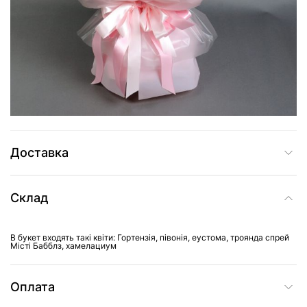
6 105 грн
Додати до кошика
Купити в один клік
Доставка
Склад
В букет входять такі квіти: Гортензія, півонія, еустома, троянда спрей
Місті Бабблз, хамелациум
Оплата