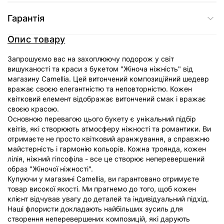
Гарантія
Опис товару
Запрошуємо вас на захоплюючу подорож у світ
вишуканості та краси з букетом "Жіноча ніжність" від
магазину Camellia. Цей витончений композиційний шедевр
вражає своєю елегантністю та неповторністю. Кожен
квітковий елемент відображає витончений смак і вражає
своєю красою.
Основною перевагою цього букету є унікальний підбір
квітів, які створюють атмосферу ніжності та романтики. Ви
отримаєте не просто квітковий аранжування, а справжню
майстерність і гармонію кольорів. Кожна троянда, кожен
лілія, ніжний гіпсофіла - все це створює неперевершений
образ "Жіночої ніжності".
Купуючи у магазині Camellia, ви гарантовано отримуєте
товар високої якості. Ми прагнемо до того, щоб кожен
клієнт відчував увагу до деталей та індивідуальний підхід.
Наші флористи докладають найбільших зусиль для
створення неперевершених композицій, які дарують