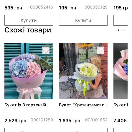
ПАК
обіймами"
тортом 
000052416
000059120
595 грн
195 грн
195 грн
Купити
Купити
Схожі товари
Букет із 3 гортензій
Букет "Хризантемовий
Букет із 
мікс*
лайм"
000101289
000101852
2 529 грн
1 635 грн
7 405 г