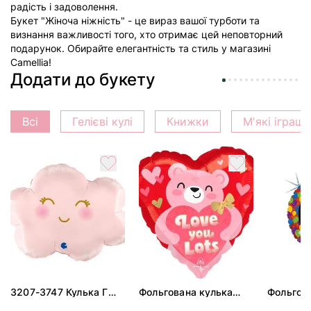
радість і задоволення.
Букет "Жіноча ніжність" - це вираз вашої турботи та
визнання важливості того, хто отримає цей неповторний
подарунок. Обирайте елегантність та стиль у магазині
Camellia!
Додати до букету
Всі
Гелієві кулі
Книжки
М'які іграш
3207-3747 Кулька Г
Фольгована кулька
Фольгов
24" Хмаринка рожева
"Ведмедик з ніжними
"Сердити