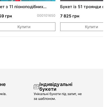
ет з 11 піоноподібних
Букет із 51 троянди с
янд Черрі Трендсеттер
Сноу Ворлд
000101650
0
59 грн
7 825 грн
Купити
Купити
чне
Індивідуальні
букети
ків.
Унікальні букети під запит, не
за шаблоном.