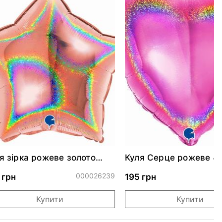
я зірка рожеве золото
Куля Серце рожеве 4
скуча 46 см
000026239
0
 грн
195 грн
Купити
Купити