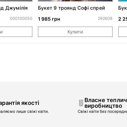
нд Джумілія
Букет 9 троянд Софі спрей
Бук
тро
000100050
292608
1 985 грн
2 2
ти
Купити
Власне тепли
арантія якості
виробництво
вляємо лише свіжі квіти.
Свіжі квіти без посередни