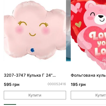
3207-3747 Кулька Г 24"
Фольгована куль
Хмаринка рожева ПАК
"Ведмедик з ніж
обіймами"
000052416
595 грн
195 грн
Купити
Купи