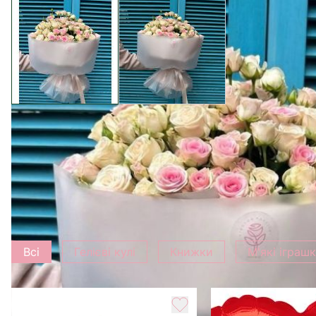
View larger image
View larger image
Додати до букету
Всі
Гелієві кулі
Книжки
М'які іграш