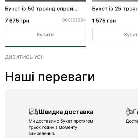
Букет із 50 троянд спрей
Букет із 25 троя
Сноу Ворлд
000101994
7 675 грн
1 575 грн
Купити
Купи
ДИВИТИСЬ УСІ
Наші переваги
Швидка доставка
Г
Ми доставимо букет протягом
Доста
трьох годин з моменту
замовлення.