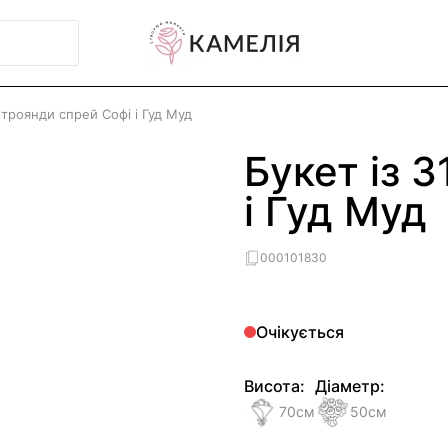
1 троянди спрей Софі і Гуд Муд
Букет із 
і Гуд Муд
000101830
Очікується
Висота:
Діаметр:
70
см
50
см