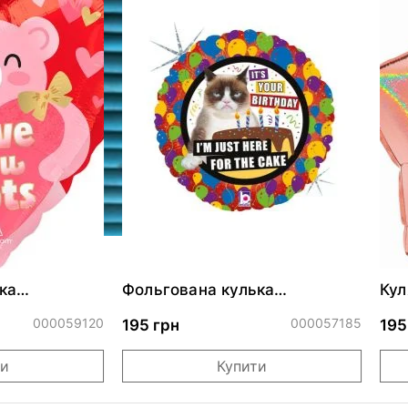
ка
Фольгована кулька
Кул
ними
"Сердитий кіт із тортом на
бли
ДР"
000059120
000057185
195 грн
195
ти
Купити