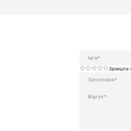
Ім'я
Залиште 
Підсумок
Відгук