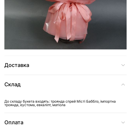
3 139 грн
Додати до кошика
Купити в один клік
Доставка
Склад
До складу букета входять: троянда спрей Місті Бабблз, імпортна
троянда, еустома, евкаліпт, матіола
Оплата