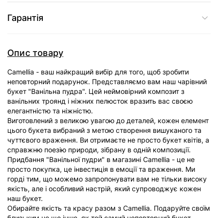
Гарантія
Опис товару
Camellia - ваш найкращий вибір для того, щоб зробити
неповторний подарунок. Представляємо вам наш чарівний
букет "Ванільна пудра". Цей неймовірний композит з
ванільних троянд і ніжних пелюсток вразить вас своєю
елегантністю та ніжністю.
Виготовлений з великою увагою до деталей, кожен елемент
цього букета вибраний з метою створення вишуканого та
чуттєвого враження. Ви отримаєте не просто букет квітів, а
справжню поезію природи, зібрану в одній композиції.
Придбання "Ванільної пудри" в магазині Camellia - це не
просто покупка, це інвестиція в емоції та враження. Ми
горді тим, що можемо запропонувати вам не тільки високу
якість, але і особливий настрій, який супроводжує кожен
наш букет.
Обирайте якість та красу разом з Camellia. Подаруйте своїм
близьким не що інше, як той самий неповторний букет