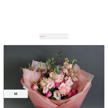
Очікується
60
см
40
см
Розмір:
M