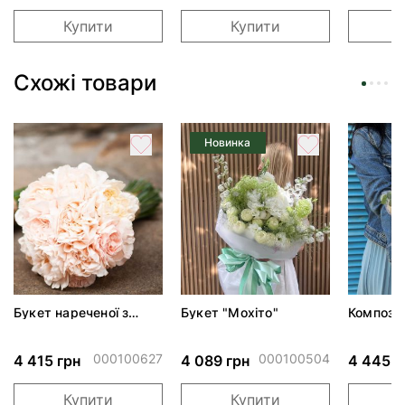
Купити
Купити
Схожі товари
Новинка
Букет нареченої з
Букет "Мохіто"
Композиц
гвоздик
фантазія
000100627
000100504
4 415 грн
4 089 грн
4 445 г
Купити
Купити